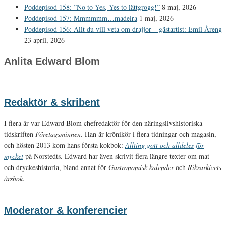
Poddepisod 158: ”No to Yes, Yes to lättgrogg!”
8 maj, 2026
Poddepisod 157: Mmmmmm…madeira
1 maj, 2026
Poddepisod 156: Allt du vill veta om drajjor – gästartist: Emil Åreng
23 april, 2026
Anlita Edward Blom
Redaktör & skribent
I flera år var Edward Blom chefredaktör för den näringslivshistoriska
tidskriften
Företagsminnen
. Han är krönikör i flera tidningar och magasin,
och hösten 2013 kom hans första kokbok:
Allting gott och alldeles för
mycket
på Norstedts. Edward har även skrivit flera längre texter om mat-
och dryckeshistoria, bland annat för
Gastronomisk kalender
och
Riksarkivets
årsbok
.
Moderator & konferencier