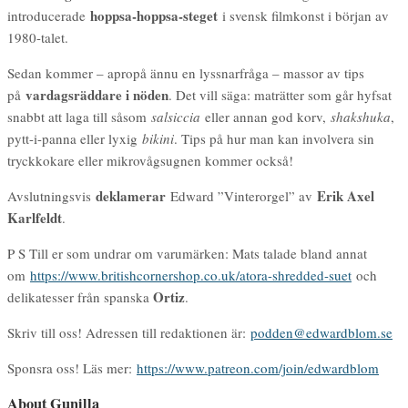
hoppsa-hoppsa-steget
introducerade
i svensk filmkonst i början av
1980-talet.
Sedan kommer – apropå ännu en lyssnarfråga – massor av tips
vardagsräddare i nöden
på
. Det vill säga: maträtter som går hyfsat
snabbt att laga till såsom
salsiccia
eller annan god korv,
shakshuka
,
pytt-i-panna eller lyxig
bikini
. Tips på hur man kan involvera sin
tryckkokare eller mikrovågsugnen kommer också!
deklamerar
Erik Axel
Avslutningsvis
Edward ”Vinterorgel” av
Karlfeldt
.
P S Till er som undrar om varumärken: Mats talade bland annat
om
https://www.britishcornershop.co.uk/atora-shredded-suet
och
Ortiz
delikatesser från spanska
.
Skriv till oss! Adressen till redaktionen är:
podden@edwardblom.se
Sponsra oss! Läs mer:
https://www.patreon.com/join/edwardblom
About Gunilla