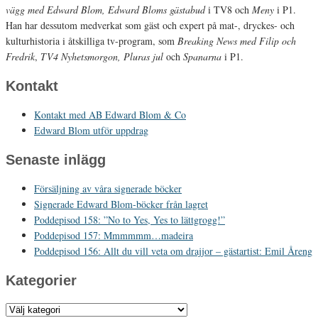
vägg med Edward Blom, Edward Bloms gästabud
i TV8 och
Meny
i P1.
Han har dessutom medverkat som gäst och expert på mat-, dryckes- och
kulturhistoria i åtskilliga tv-program, som
Breaking News med Filip och
Fredrik
,
TV4 Nyhetsmorgon, Pluras jul
och
Spanarna
i P1.
Kontakt
Kontakt med AB Edward Blom & Co
Edward Blom utför uppdrag
Senaste inlägg
Försäljning av våra signerade böcker
Signerade Edward Blom-böcker från lagret
Poddepisod 158: ”No to Yes, Yes to lättgrogg!”
Poddepisod 157: Mmmmmm…madeira
Poddepisod 156: Allt du vill veta om drajjor – gästartist: Emil Åreng
Kategorier
Kategorier