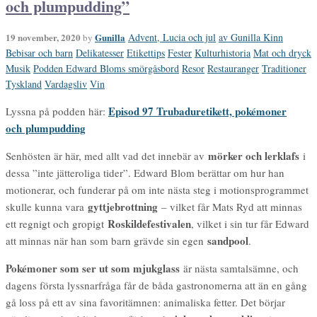
och plumpudding”
19 november, 2020
Gunilla
Advent, Lucia och jul
av Gunilla Kinn
by
Bebisar och barn
Delikatesser
Etikettips
Fester
Kulturhistoria
Mat och dryck
Musik
Podden Edward Bloms smörgåsbord
Resor
Restauranger
Traditioner
Tyskland
Vardagsliv
Vin
Episod 97 Trubaduretikett, pokémoner
Lyssna på podden här:
och plumpudding
mörker och lerklafs
Senhösten är här, med allt vad det innebär av
i
dessa ”inte jätteroliga tider”. Edward Blom berättar om hur han
motionerar, och funderar på om inte nästa steg i motionsprogrammet
gyttjebrottning
skulle kunna vara
– vilket får Mats Ryd att minnas
Roskildefestivalen
ett regnigt och gropigt
, vilket i sin tur får Edward
sandpool
att minnas när han som barn grävde sin egen
.
Pokémoner som ser ut som mjukglass
är nästa samtalsämne, och
dagens första lyssnarfråga får de båda gastronomerna att än en gång
gå loss på ett av sina favoritämnen: animaliska fetter. Det börjar