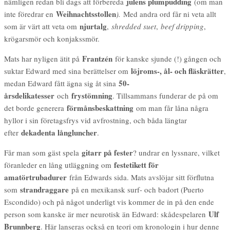
julens plumpudding
nämligen redan bli dags att förbereda
(om man
Weihnachtsstollen
inte föredrar en
).
Med andra ord får ni veta allt
njurtalg
som är värt att veta om
,
shredded suet
,
beef dripping
,
krögarsmör och konjakssmör.
Frantzén
Mats har nyligen ätit på
för kanske sjunde (!) gången och
löjroms-, ål- och fläskrätter
suktar Edward med sina berättelser om
,
50-
medan Edward fått ägna sig åt sina
årsdelikatesser
frystömning
och
. Tillsammans funderar de på om
förmånsbeskattning
det borde generera
om man får låna några
hyllor i sin företagsfrys vid avfrostning, och båda längtar
dekadenta långluncher
efter
.
gitarr på fester
Får man som gäst spela
? undrar en lyssnare, vilket
festetikett för
föranleder en lång utläggning om
amatörtrubadurer
från Edwards sida. Mats avslöjar sitt förflutna
strandraggare
som
på en mexikansk surf- och badort (Puerto
Escondido) och på något underligt vis kommer de in på den ende
Ulf
person som kanske är mer neurotisk än Edward: skådespelaren
Brunnberg
. Här lanseras också en teori om kronologin i hur denne