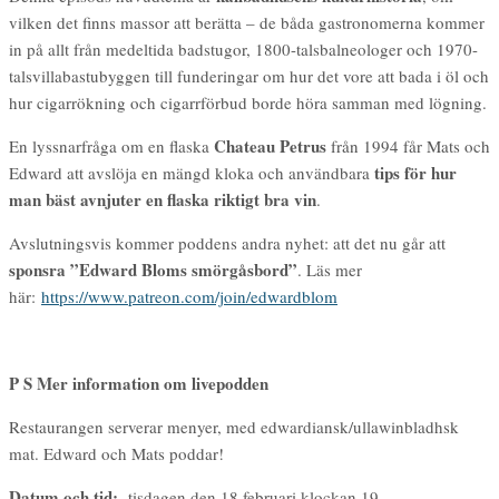
vilken det finns massor att berätta – de båda gastronomerna kommer
in på allt från medeltida badstugor, 1800-talsbalneologer och 1970-
talsvillabastubyggen till funderingar om hur det vore att bada i öl och
hur cigarrökning och cigarrförbud borde höra samman med lögning.
Chateau Petrus
En lyssnarfråga om en flaska
från 1994 får Mats och
tips för hur
Edward att avslöja en mängd kloka och användbara
man bäst avnjuter en flaska riktigt bra vin
.
Avslutningsvis kommer poddens andra nyhet: att det nu går att
sponsra ”Edward Bloms smörgåsbord”
. Läs mer
här:
https://www.patreon.com/join/edwardblom
P S Mer information om livepodden
Restaurangen serverar menyer, med edwardiansk/ullawinbladhsk
mat. Edward och Mats poddar!
Datum och tid:
tisdagen den 18 februari klockan 19