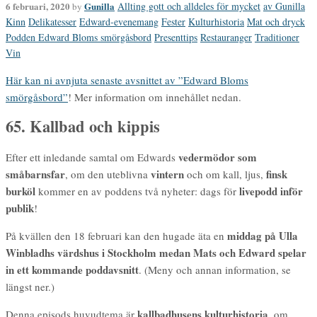
6 februari, 2020
Gunilla
Allting gott och alldeles för mycket
av Gunilla
by
Kinn
Delikatesser
Edward-evenemang
Fester
Kulturhistoria
Mat och dryck
Podden Edward Bloms smörgåsbord
Presenttips
Restauranger
Traditioner
Vin
Här kan ni avnjuta senaste avsnittet av ”Edward Bloms
smörgåsbord”
! Mer information om innehållet nedan.
65. Kallbad och kippis
vedermödor som
Efter ett inledande samtal om Edwards
småbarnsfar
vintern
finsk
, om den uteblivna
och om kall, ljus,
burköl
livepodd inför
kommer en av poddens två nyheter: dags för
publik
!
middag på Ulla
På kvällen den 18 februari kan den hugade äta en
Winbladhs värdshus i Stockholm medan Mats och Edward spelar
in ett kommande poddavsnitt
. (Meny och annan information, se
längst ner.)
kallbadhusens kulturhistoria
Denna episods huvudtema är
, om