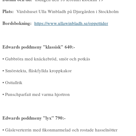
Plats:
Värdshuset Ulla Winbladh på Djurgården i Stockholm
Bordsbokning:
https://www.ullawinbladh.se/oppettider
Edwards poddmeny ”klassisk” 640:-
• Gubbröra med knäckebröd, smör och potkäs
• Smörstekta, fläskfyllda kroppkakor
• Osttallrik
• Punschparfait med varma hjortron
Edwards poddmeny ”lyx” 790:-
• Gåsleverterrin med fikonmarmelad och rostade hasselnötter