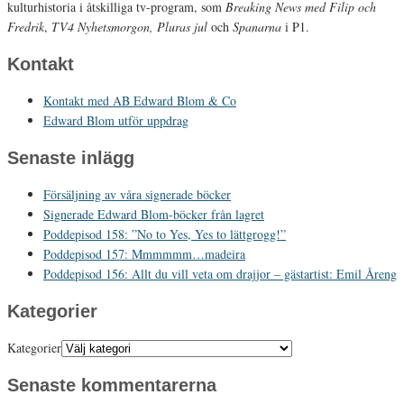
kulturhistoria i åtskilliga tv-program, som
Breaking News med Filip och
Fredrik
,
TV4 Nyhetsmorgon, Pluras jul
och
Spanarna
i P1.
Kontakt
Kontakt med AB Edward Blom & Co
Edward Blom utför uppdrag
Senaste inlägg
Försäljning av våra signerade böcker
Signerade Edward Blom-böcker från lagret
Poddepisod 158: ”No to Yes, Yes to lättgrogg!”
Poddepisod 157: Mmmmmm…madeira
Poddepisod 156: Allt du vill veta om drajjor – gästartist: Emil Åreng
Kategorier
Kategorier
Senaste kommentarerna