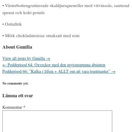
• Västerbottengratinerade skaldjursqueneller med vitvinssås, sauterad
spenat och kokt potatis
• Osttallrik
• Mörk chokladmousse smaksatt med rom
About Gunilla
View all posts by Gunilla
→
←
Poddepisod 64: Oxveckor med den mytomspunna absinten
Poddepisod 66: ”Kafka i liften + ALLT om att vara toastmaster”
→
No comments yet.
Lämna ett svar
Kommentar
*