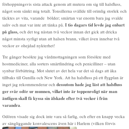
förhoppningsvis sista attack genom att mutera om sig till halsfluss,
något som sänkt mig totalt. Tonsillerna svällde till orimlig storlek och
täcktes av vita, varande bölder; smärtan var enorm bara jag svald
e
I tio dagars tid levde jag enbart
saliv och mat var inte att tänka på.
på glass,
och det tog nästan två veckor innan det gick att dricka
något minsta syrligt utan att halsen brann, vilket även innebar två
veckor av ohejdad nykterhet!
Tre gånger besökte jag vårdmottagningen som försökte med
hostmediciner, alla sorters smärtlindring och penicilliner – utan
synbar förbättring. Mot slutet av det hela var det så dags att åka
tillbaks till Gunilla och New York. Att ha halsfluss på ett flygplan är
dessutom hade jag läst att halsfluss
inget jag rekommenderar och
ger svår odör ur munnen, vilket inte är toppenroligt när man
äntligen skall få kyssa sin älskade efter två veckor i från
varandra
.
Odören visade sig dock inte vara så farlig, och efter en knapp vecka
av sängliggande konvalescens även här i Harlem (vilken förvis