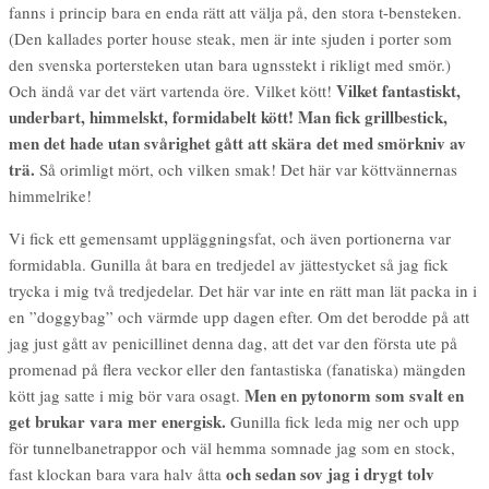
fanns i princip bara en enda rätt att välja på, den stora t-bensteken.
(Den kallades porter house steak, men är inte sjuden i porter som
den svenska portersteken utan bara ugnsstekt i rikligt med smör.)
Vilket fantastiskt,
Och ändå var det värt vartenda
öre. Vilket kött!
underbart, himmelskt, formidabelt kött! Man fick grillbestick,
men det hade utan svårighet gått att skära det med smörkniv av
trä.
Så orimligt mört, och vilken smak! Det här var köttvännernas
himmelrike!
Vi fick ett gemensamt uppläggningsfat, och även portionerna var
formidabla. Gunilla åt bara en tredjedel av jättestycket så jag fick
trycka i mig två tredjedelar. Det här var inte en rätt man lät packa in i
en ”doggybag” och värmde upp dagen efter. Om det berodde på att
jag just gått av penicillinet denna dag, att det var den första ute på
promenad på flera veckor eller den fantastiska (fanatiska) mängden
Men en pytonorm som svalt en
kött jag satte i mig bör vara osagt.
get brukar vara mer energisk.
Gunilla fick leda mig ner och upp
för tunnelbanetrappor och väl hemma somnade jag som en stock,
och sedan sov jag i drygt tolv
fast klockan bara vara halv åtta