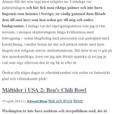
Annars blir det som sagt mest religiöst nu. I söndags var
och här fick man riktiga palmer och inte bara
palmsöndagen
lingonris som hemma i Sverige; en vänlig gammal dam flätade
dem till små kors som hon sedan gav till mig och andra
bänkgrannar.
I tisdags var det oljevigningsmässa som jag tyvärr
missade, i morgon skärtorsdagens långa kvällsmässa med
fottvagning – sedan långfredag med procession och gudstjänst med
korshyllning, varefter fastan tar slut och påsken inleds med årets
längsta och roligaste mässa: midnattsmässan. Det lutar åt att vi går på
den spanskspråkiga, även om jag inte förstår spanska så vet jag ju
vad som sägs eftersom den är sig lik år efter år.
Önskar alla några dagar av eftertänksamhet och sedan en fantastiskt
glad och välsmakande påsk!
Måltider i USA 2: Ben’s Chili Bowl
19 april, 2011
Edward Blom
Mat och dryck
Resor
by
Washington är inte bara maktens och storpolitikens stad, det är