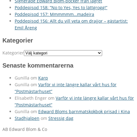
Signerade Edward Blom-böcker från lagret
Poddepisod 158: ”No to Yes, Yes to lättgrogg!”
Poddepisod 157: Mmmmmm…madeira
Poddepisod 156: Allt du vill veta om drajjor – gästartist:
Emil Åreng
Kategorier
Kategorier
Senaste kommentarerna
Gunilla
om
Karp
Gunilla
om
Varför vi inte längre kallar vårt hus för
”Postmästarhuset”
Elisabeth Enger
om
Varför vi inte längre kallar vårt hus för
”Postmästarhuset”
Gunilla
om
Edward Bloms barnmatskokbok prisad i Kina
Stadhjalpen
om
Stressig dag
AB Edward Blom & Co