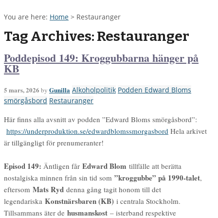
You are here:
Home
>
Restauranger
Tag Archives: Restauranger
Poddepisod 149: Kroggubbarna hänger på
KB
5 mars, 2026
Gunilla
Alkoholpolitik
Podden Edward Bloms
by
smörgåsbord
Restauranger
Här finns alla avsnitt av podden ”Edward Bloms smörgåsbord”:
https://underproduktion.se/edwardblomssmorgasbord
Hela arkivet
är tillgängligt för prenumeranter!
Episod
149:
Edward Blom
Äntligen får
tillfälle att berätta
”kroggubbe” på 1990-talet
nostalgiska minnen från sin tid som
,
Mats Ryd
eftersom
denna gång tagit honom till det
Konstnärsbaren (KB)
legendariska
i centrala Stockholm.
husmanskost
Tillsammans äter de
– isterband respektive