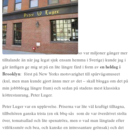
so var miljoner gånger mer
tilltalande än när jag legat sjuk ensam hemma i Sverige) kunde jag i
en heldag i
går äntligen ge mig ut på en lite längre färd i form av
Brooklyn
: först på New Yorks motsvarighet till spårvägsmuseet
(kul, men man kunde gjort ännu mer av det – skall blogga om det på
min jobbblogg längre fram) och sedan på stadens mest klassiska
köttrestaurang, Peter Luger.
Peter Luger var en upplevelse. Priserna var lite väl kraftigt tilltagna,
tillbehören ganska trista (en ok bbq-sås som de var överdrivet stolta
över, tomatsallad och lite spenatröra, men o vad man längtade efter
vitlökssmör och bea, och kanske en intressantare grönsak) och det