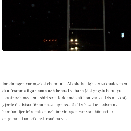
.
Inredningen var mycket charmfull. Alkoholrättigheter saknades men
den fromma ägarinnan och henns tre barn (
det yngsta bara fyra-
fem år och med en t-shirt som förklarade att hon var ställets maskot)
gjorde det bästa för att passa upp oss. Stället besöktet enbart av
barnfamiljer från trakten och inredningen var som hämtad ur
en gammal amerikansk road movie.
.