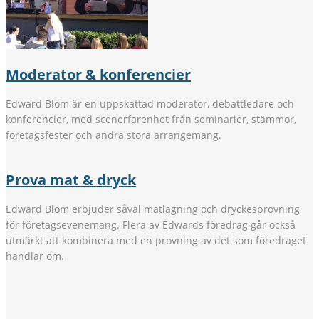
Moderator & konferencier
Edward Blom är en uppskattad moderator, debattledare och
konferencier, med scenerfarenhet från seminarier, stämmor,
företagsfester och andra stora arrangemang.
Prova mat & dryck
Edward Blom erbjuder såväl matlagning och dryckesprovning
för företagsevenemang. Flera av Edwards föredrag går också
utmärkt att kombinera med en provning av det som föredraget
handlar om.