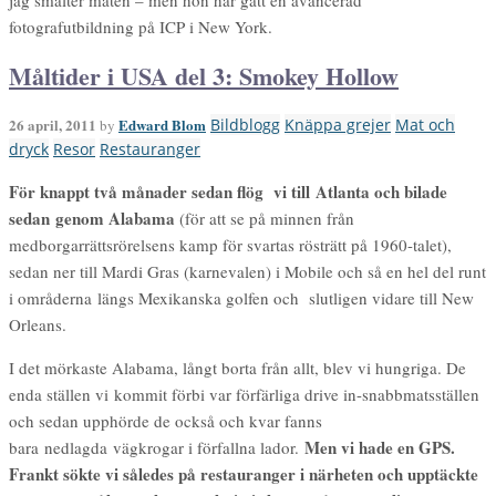
jag smälter maten – men hon har gått en avancerad
fotografutbildning på ICP i New York.
Måltider i USA del 3: Smokey Hollow
26 april, 2011
Edward Blom
Bildblogg
Knäppa grejer
Mat och
by
dryck
Resor
Restauranger
För knappt två månader sedan flög vi till Atlanta och bilade
sedan genom Alabama
(för att se på minnen från
medborgarrättsrörelsens kamp för svartas rösträtt på 1960-talet),
sedan ner till Mardi Gras (karnevalen) i Mobile och så en hel del runt
i områderna längs Mexikanska golfen och slutligen vidare till New
Orleans.
I det mörkaste Alabama, långt borta från allt, blev vi hungriga. De
enda ställen vi kommit förbi var förfärliga drive in-snabbmatsställen
och sedan upphörde de också och kvar fanns
Men vi hade en GPS.
bara nedlagda vägkrogar i förfallna lador.
Frankt sökte vi således på restauranger i närheten och upptäckte