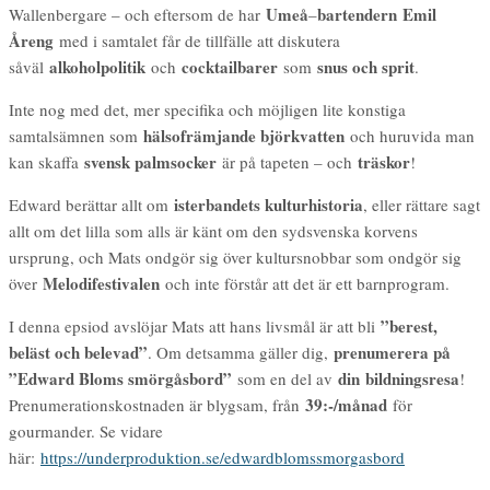
Umeå
bartendern
Emil
Wallenbergare – och eftersom de har
–
Åreng
med i samtalet får de tillfälle att diskutera
alkoholpolitik
cocktailbarer
snus och sprit
såväl
och
som
.
Inte nog med det, mer specifika och möjligen lite konstiga
hälsofrämjande björkvatten
samtalsämnen som
och huruvida man
svensk palmsocker
träskor
kan skaffa
är på tapeten – och
!
isterbandets kulturhistoria
Edward berättar allt om
, eller rättare sagt
allt om det lilla som alls är känt om den sydsvenska korvens
ursprung, och Mats ondgör sig över kultursnobbar som ondgör sig
Melodifestivalen
över
och inte förstår att det är ett barnprogram.
”berest,
I denna epsiod avslöjar Mats att hans livsmål är att bli
beläst och belevad”
prenumerera på
. Om detsamma gäller dig,
”Edward Bloms smörgåsbord”
din bildningsresa
som en del av
!
39:-/månad
Prenumerationskostnaden är blygsam, från
för
gourmander. Se vidare
här:
https://underproduktion.se/edwardblomssmorgasbord