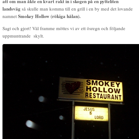
att om man åkte en kvart rakt in i skogen på en pytteliten
landsväg
så skulle man komma till en grill i en by med det lovande
Smokey Hollow (rökiga hålan).
namnet
Sagt och gjort! Väl framme möttes vi av ett ösregn och följande
uppmuntrande skylt.