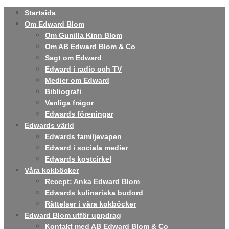
Startsida
Om Edward Blom
Om Gunilla Kinn Blom
Om AB Edward Blom & Co
Sagt om Edward
Edward i radio och TV
Medier om Edward
Bibliografi
Vanliga frågor
Edwards föreningar
Edwards värld
Edwards familjevapen
Edward i sociala medier
Edwards kostcirkel
Våra kokböcker
Recept: Anka Edward Blom
Edwards kulinariska budord
Rättelser i våra kokböcker
Edward Blom utför uppdrag
Kontakt med AB Edward Blom & Co