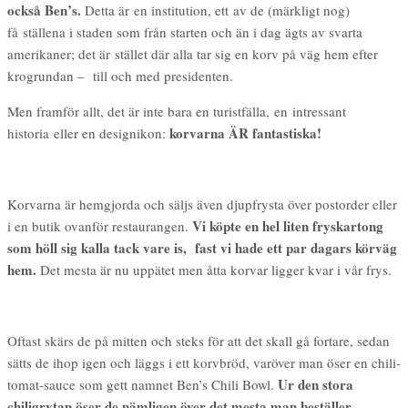
också Ben’s.
Detta är en institution, ett av de (märkligt nog)
få ställena i staden som från starten och än i dag ägts av svarta
amerikaner; det är stället där alla tar sig en korv på väg hem efter
krogrundan – till och med presidenten.
Men framför allt, det är inte bara en turistfälla, en intressant
korvarna ÄR fantastiska!
historia eller en designikon:
Korvarna är hemgjorda och säljs även djupfrysta över postorder eller
Vi köpte en hel liten fryskartong
i en butik ovanför restaurangen.
som höll sig kalla tack vare is, fast vi hade ett par dagars körväg
hem.
Det mesta är nu uppätet men åtta korvar ligger kvar i vår frys.
Oftast skärs de på mitten och steks för att det skall gå fortare, sedan
sätts de ihop igen och läggs i ett korvbröd, varöver man öser en chili-
Ur den stora
tomat-sauce som gett namnet Ben’s Chili Bowl.
chiligrytan öser de nämligen över det mesta man beställer.