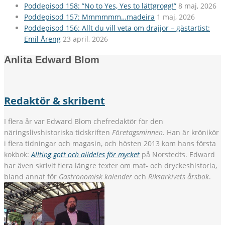
Poddepisod 158: ”No to Yes, Yes to lättgrogg!”
8 maj, 2026
Poddepisod 157: Mmmmmm…madeira
1 maj, 2026
Poddepisod 156: Allt du vill veta om drajjor – gästartist:
Emil Åreng
23 april, 2026
Anlita Edward Blom
Redaktör & skribent
I flera år var Edward Blom chefredaktör för den
näringslivshistoriska tidskriften
Företagsminnen
. Han är krönikör
i flera tidningar och magasin, och hösten 2013 kom hans första
kokbok:
Allting gott och alldeles för mycket
på Norstedts. Edward
har även skrivit flera längre texter om mat- och dryckeshistoria,
bland annat för
Gastronomisk kalender
och
Riksarkivets årsbok
.