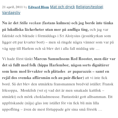
21 april, 2011
Edward Blom
Mat och dryck
Religion/teologi
by
Vardagsliv
Nu är det
(fastans kulmen) och jag borde inte tänka
Stilla veckan
på lukulliska läckerheter utan mer på andliga ting,
och jag var
faktiskt och biktade i förmiddags i S:t Aloiysius (jesuitkyrkan som
ligger ett par kvarter bort) – men så ringde några vänner som var på
väg upp till Harlem och så blev det i alla fall middag ute …
Marcus Samuelssons Red Rooster, men där var
Vi hade först tänkt
det så fullt med folk (hippa Harlembor, någon sorts dignitärer
som kom med livvakter och plåtades av paparazzis – samt en
rejäl dos svenska affärsmän och au pair-flickor)
att vi inte fick
bord. Så det blev den utmärkta fransmannen bredvid istället: Fransk
löksoppa, Monkfish (vet ej vad det är men smakade kattfisk –
utmärkt) och mörk chokladmousse. Fantastiskt gott alltsamman. Ett
uppfriskande (nåja) glas iste istället för vin fick bli min lilla
uppoffring – även de mest förtappade gör sina små försök …