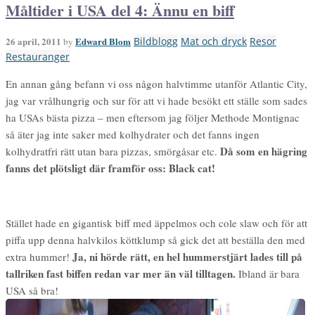
Måltider i USA del 4: Ännu en biff
26 april, 2011
Edward Blom
Bildblogg
Mat och dryck
Resor
by
Restauranger
En annan gång befann vi oss någon halvtimme utanför Atlantic City,
jag var vrålhungrig och sur för att vi hade besökt ett ställe som sades
ha USAs bästa pizza – men eftersom jag följer Methode Montignac
så äter jag inte saker med kolhydrater och det fanns ingen
Då som en hägring
kolhydratfri rätt utan bara pizzas, smörgåsar etc.
fanns det plötsligt där framför oss: Black cat!
Stället hade
en gigantisk biff med äppelmos och cole slaw och för att
piffa upp denna halvkilos köttklump så gick det att beställa den med
Ja, ni hörde rätt, en hel hummerstjärt lades till på
extra hummer!
tallriken fast biffen redan var mer än väl tilltagen.
Ibland är bara
USA så bra!