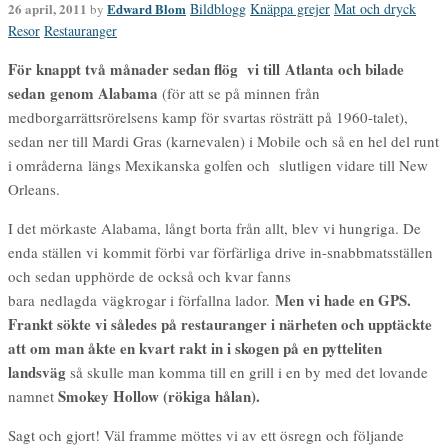
26 april, 2011
Edward Blom
Bildblogg
Knäppa grejer
Mat och dryck
by
Resor
Restauranger
För knappt två månader sedan flög vi till Atlanta och bilade
sedan genom Alabama
(för att se på minnen från
medborgarrättsrörelsens kamp för svartas rösträtt på 1960-talet),
sedan ner till Mardi Gras (karnevalen) i Mobile och så en hel del runt
i områderna längs Mexikanska golfen och slutligen vidare till New
Orleans.
I det mörkaste Alabama, långt borta från allt, blev vi hungriga. De
enda ställen vi kommit förbi var förfärliga drive in-snabbmatsställen
och sedan upphörde de också och kvar fanns
Men vi hade en GPS.
bara nedlagda vägkrogar i förfallna lador.
Frankt sökte vi således på restauranger i närheten och upptäckte
att om man åkte en kvart rakt in i skogen på en pytteliten
landsväg
så skulle man komma till en grill i en by med det lovande
Smokey Hollow (rökiga hålan).
namnet
Sagt och gjort! Väl framme möttes vi av ett ösregn och följande