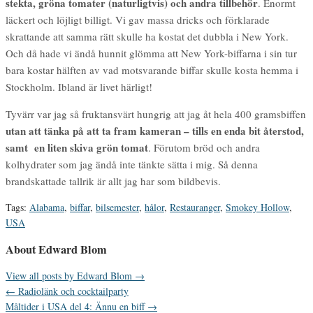
stekta, gröna tomater (naturligtvis) och andra tillbehör
. Enormt
läckert och löjligt billigt. Vi gav massa dricks och förklarade
skrattande att samma rätt skulle ha kostat det dubbla i New York.
Och då hade vi ändå hunnit glömma att New York-biffarna i sin tur
bara kostar hälften av vad motsvarande biffar skulle kosta hemma i
Stockholm. Ibland är livet härligt!
Tyvärr var jag så fruktansvärt hungrig att jag åt hela 400 gramsbiffen
utan att tänka på att ta fram kameran – tills en enda bit återstod,
samt en liten skiva grön tomat
. Förutom bröd och andra
kolhydrater som jag ändå inte tänkte sätta i mig. Så denna
brandskattade tallrik är allt jag har som bildbevis.
Tags:
Alabama
,
biffar
,
bilsemester
,
hålor
,
Restauranger
,
Smokey Hollow
,
USA
About Edward Blom
View all posts by Edward Blom
→
←
Radiolänk och cocktailparty
Måltider i USA del 4: Ännu en biff
→