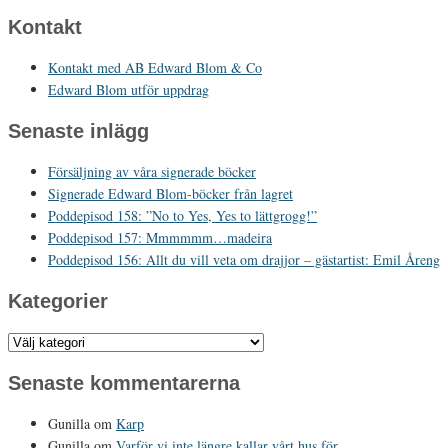
Kontakt
Kontakt med AB Edward Blom & Co
Edward Blom utför uppdrag
Senaste inlägg
Försäljning av våra signerade böcker
Signerade Edward Blom-böcker från lagret
Poddepisod 158: ”No to Yes, Yes to lättgrogg!”
Poddepisod 157: Mmmmmm…madeira
Poddepisod 156: Allt du vill veta om drajjor – gästartist: Emil Åreng
Kategorier
Kategorier
Senaste kommentarerna
Gunilla
om
Karp
Gunilla
om
Varför vi inte längre kallar vårt hus för