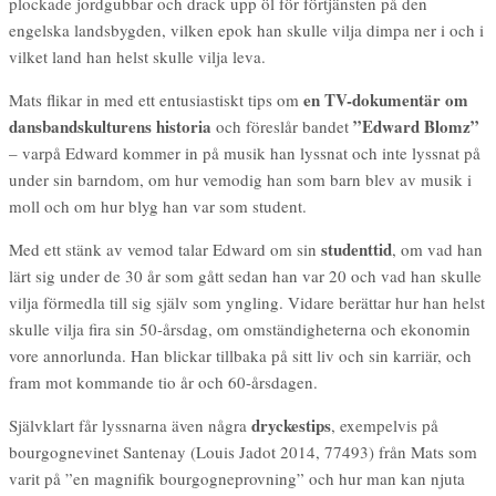
plockade jordgubbar och drack upp öl för förtjänsten på den
engelska landsbygden, vilken epok han skulle vilja dimpa ner i och i
vilket land han helst skulle vilja leva.
en TV-dokumentär om
Mats flikar in med ett entusiastiskt tips om
dansbandskulturens historia
”Edward Blomz”
och föreslår bandet
– varpå Edward kommer in på musik han lyssnat och inte lyssnat på
under sin barndom, om hur vemodig han som barn blev av musik i
moll och om hur blyg han var som student.
studenttid
Med ett stänk av vemod talar Edward om sin
, om vad han
lärt sig under de 30 år som gått sedan han var 20 och vad han skulle
vilja förmedla till sig själv som yngling. Vidare berättar hur han helst
skulle vilja fira sin 50-årsdag, om omständigheterna och ekonomin
vore annorlunda. Han blickar tillbaka på sitt liv och sin karriär, och
fram mot kommande tio år och 60-årsdagen.
dryckestips
Självklart får lyssnarna även några
, exempelvis på
bourgognevinet Santenay (Louis Jadot 2014, 77493) från Mats som
varit på ”en magnifik bourgogneprovning” och hur man kan njuta