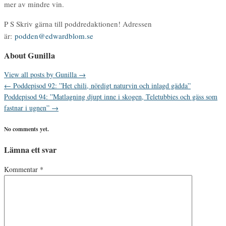
mer av mindre vin.
P S Skriv gärna till poddredaktionen! Adressen
är:
podden@edwardblom.se
About Gunilla
View all posts by Gunilla
→
←
Poddepisod 92: ”Het chili, nördigt naturvin och inlagd gädda”
Poddepisod 94: ”Matlagning djupt inne i skogen, Teletubbies och gäss som
fastnar i ugnen”
→
No comments yet.
Lämna ett svar
Kommentar
*