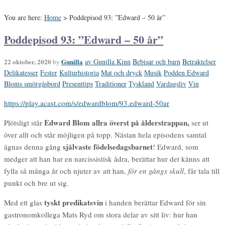
You are here:
Home
>
Poddepisod 93: ”Edward – 50 år”
Poddepisod 93: ”Edward – 50 år”
22 oktober, 2020
Gunilla
av Gunilla Kinn
Bebisar och barn
Betraktelser
by
Delikatesser
Fester
Kulturhistoria
Mat och dryck
Musik
Podden Edward
Bloms smörgåsbord
Presenttips
Traditioner
Tyskland
Vardagsliv
Vin
https://play.acast.com/s/edwardblom/93.edward-50ar
Edward Blom allra överst på ålderstrappan,
Plötsligt står
ser ut
över allt och står möjligen på topp. Nästan hela episodens samtal
självaste födelsedagsbarnet
ägnas denna gång
! Edward, som
medger att han har en narcissistisk ådra, berättar hur det känns att
fylla så många år och njuter av att han,
för en gångs skull
, får tala till
punkt och bre ut sig.
tyskt predikatsvin
Med ett glas
i handen berättar Edward för sin
gastronomkollega Mats Ryd om stora delar av sitt liv: hur han