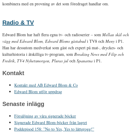
kombinera med en provning av det som föredraget handlar om.
Radio & TV
Edward Blom har haft flera egna tv- och radioserier – som
Mellan skål och
vägg med Edward Blom, Edward Bloms gästabud
i TV8 och
Meny
i P1.
Han har dessutom medverkat som gäst och expert på mat-, dryckes- och
kulturhistoria i åtskilliga tv-program, som
Breaking News med Filip och
Fredrik
,
TV4 Nyhetsmorgon, Pluras jul
och
Spanarna
i P1.
Kontakt
Kontakt med AB Edward Blom & Co
Edward Blom utför uppdrag
Senaste inlägg
Försäljning av våra signerade böcker
Signerade Edward Blom-böcker från lagret
Poddepisod 158: ”No to Yes, Yes to lättgrogg!”