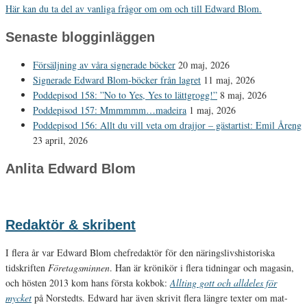
Här kan du ta del av vanliga frågor om om och till Edward Blom.
Senaste blogginläggen
Försäljning av våra signerade böcker
20 maj, 2026
Signerade Edward Blom-böcker från lagret
11 maj, 2026
Poddepisod 158: ”No to Yes, Yes to lättgrogg!”
8 maj, 2026
Poddepisod 157: Mmmmmm…madeira
1 maj, 2026
Poddepisod 156: Allt du vill veta om drajjor – gästartist: Emil Åreng
23 april, 2026
Anlita Edward Blom
Redaktör & skribent
I flera år var Edward Blom chefredaktör för den näringslivshistoriska
tidskriften
Företagsminnen
. Han är krönikör i flera tidningar och magasin,
och hösten 2013 kom hans första kokbok:
Allting gott och alldeles för
mycket
på Norstedts. Edward har även skrivit flera längre texter om mat-