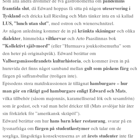
pandemins
Som alla andra drömmer de två gastronomerna om
framtida slut
uteservering i
, då Edward hoppas få sitta på någon
Tyskland
och dricka kall Riesling och Mats tänker inta en så kallad
LUS, ”lunch utan slut”
, med ostron och wienerschnitzel.
kränkta skåningar
Av någon anledning kommer de in på
och olika
dialekter
viltkorvar
, himmelska
och Arto Paasilinnas bok
”Kollektivt självmord”
(eller ”Hurmaava joukkoitsemurha” som
den heter på originalspråk). Edward berättar om
Valborgsmässofirandets kulturhistoria
, och kommer även in på
gult som påskens färg
huruvida det finns något samband mellan
och
färgen på saffransbullar (troligen inte).
hamburgare – hur
Episodens stora matdiskussionen är tillägnat
man gör en riktigt god hamburgare enligt Edward och Mats
,
vilka tillbehör (såsom majonnäs, karamelliserad lök och sesamfrön)
som är godast, och vad man helst dricker till (Mats avslöjar här åter
sin förkärlek för ”amerikansk skräpöl”).
hans barn leker restaurang
Edward berättar om hur
, svarar på en
färgen på studentkostymer
lyssnarfråga om
och talar om de
årets studenter
sorgliga, långsiktiga konsekvenserna av att
inte får