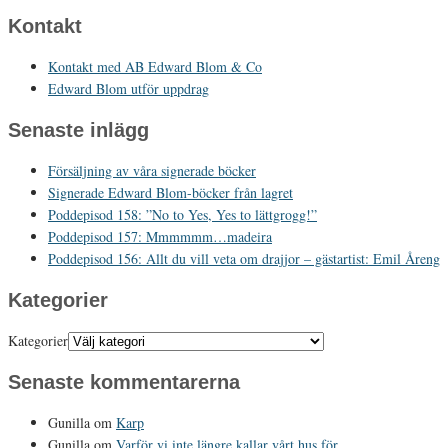
Kontakt
Kontakt med AB Edward Blom & Co
Edward Blom utför uppdrag
Senaste inlägg
Försäljning av våra signerade böcker
Signerade Edward Blom-böcker från lagret
Poddepisod 158: ”No to Yes, Yes to lättgrogg!”
Poddepisod 157: Mmmmmm…madeira
Poddepisod 156: Allt du vill veta om drajjor – gästartist: Emil Åreng
Kategorier
Kategorier
Senaste kommentarerna
Gunilla
om
Karp
Gunilla
om
Varför vi inte längre kallar vårt hus för