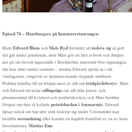
Episod 76 – Hamburgare på hemmarestaurangen
Edward Blom
Mats Ryd
isolera sig
Både
och
fortsätter att
så gott
det går under pandemin, men Mats gör ett litet avbrott och dimper
ner på sitt favorit-tapasställe i Stockholms innerstad före öppningen
där han sitter under samtalet – medan Edward spelar in i sitt
vardagsrum, omgiven av hemmavarande stojande småbarn.
trädgårdsbestyr
Podden handlar till en början mest av allt om
. Mats
odlingstips
och Edward utväxlar
om allt från päron- och
plommonträd till kvickrot och jordärtskockor, och Mats berättar
potatisbacken i Ammarnäs
förtjust om den så kallade
. Edward
tipsar också om hur den som isolerar sig under Coronatider kan
serenadsång
beställa
eller kanske en kuplett framförd av en av hans
Mattias Enn
favoritartister,
.