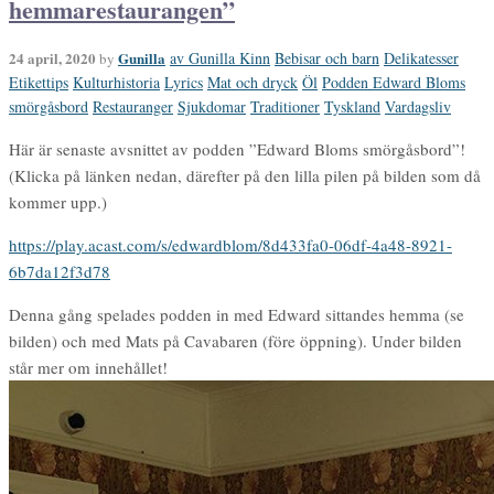
hemmarestaurangen”
24 april, 2020
Gunilla
av Gunilla Kinn
Bebisar och barn
Delikatesser
by
Etikettips
Kulturhistoria
Lyrics
Mat och dryck
Öl
Podden Edward Bloms
smörgåsbord
Restauranger
Sjukdomar
Traditioner
Tyskland
Vardagsliv
Här är senaste avsnittet av podden ”Edward Bloms smörgåsbord”!
(Klicka på länken nedan, därefter på den lilla pilen på bilden som då
kommer upp.)
https://play.acast.com/s/edwardblom/8d433fa0-06df-4a48-8921-
6b7da12f3d78
Denna gång spelades podden in med Edward sittandes hemma (se
bilden) och med Mats på Cavabaren (före öppning). Under bilden
står mer om innehållet!