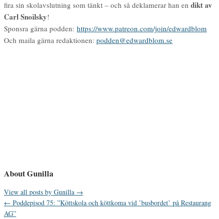
dikt av
fira sin skolavslutning som tänkt – och så deklamerar han en
Carl Snoilsky
!
Sponsra gärna podden:
https://www.patreon.com/join/edwardblom
Och maila gärna redaktionen:
podden@edwardblom.se
About Gunilla
View all posts by Gunilla
→
←
Poddepisod 75: ”Köttskola och köttkoma vid ’busbordet’ på Restaurang
AG”