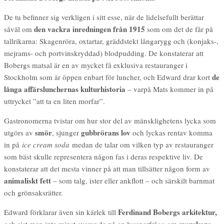
De tu befinner sig verkligen i sitt esse, när de lidelsefullt berättar
den vackra inredningen från 1915
såväl om
som om det de får på
tallrikarna: Skagenröra, oxtartar, gräddstekt långarygg och (konjaks-,
mejrams- och portvinskryddad) blodpudding. De konstaterar att
Bobergs matsal är en av mycket få exklusiva restauranger i
de
Stockholm som är öppen enbart för luncher, och Edward drar kort
långa affärslunchernas kulturhistoria
– varpå Mats kommer in på
uttrycket ”att ta en liten morfar”.
Gastronomerna tvistar om hur stor del av mänsklighetens lycka som
smör
gubbrörans lov
utgörs av
, sjunger
och lyckas rentav komma
in på
ice cream soda
medan de talar om vilken typ av restauranger
som bäst skulle representera någon fas i deras respektive liv. De
konstaterar att det mesta vinner på att man tillsätter någon form av
animaliskt fett
– som talg, ister eller ankflott – och särskilt barnmat
och grönsaksrätter.
Ferdinand Bobergs arkitektur,
Edward förklarar även sin kärlek till
svenskans
och sist men inte minst svarar de på en lyssnarfråga om