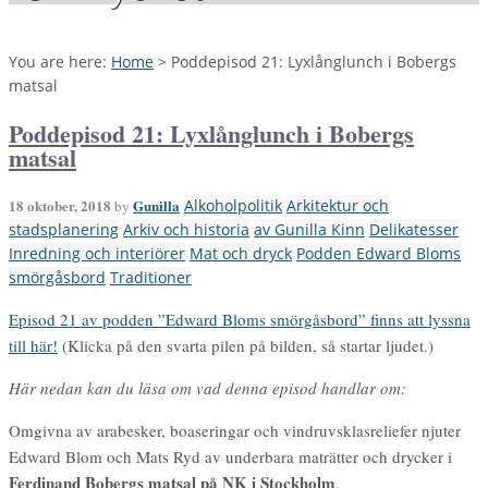
You are here:
Home
>
Poddepisod 21: Lyxlånglunch i Bobergs
matsal
Poddepisod 21: Lyxlånglunch i Bobergs
matsal
18 oktober, 2018
Gunilla
Alkoholpolitik
Arkitektur och
by
stadsplanering
Arkiv och historia
av Gunilla Kinn
Delikatesser
Inredning och interiörer
Mat och dryck
Podden Edward Bloms
smörgåsbord
Traditioner
Episod 21 av podden ”Edward Bloms smörgåsbord” finns att lyssna
till här!
(Klicka på den svarta pilen på bilden, så startar ljudet.)
Här nedan kan du läsa om vad denna episod handlar om:
Omgivna av arabesker, boaseringar och vindruvsklasreliefer njuter
Edward Blom och Mats Ryd av underbara maträtter och drycker i
Ferdinand Bobergs matsal på NK i Stockholm
.