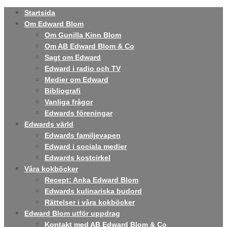
Startsida
Om Edward Blom
Om Gunilla Kinn Blom
Om AB Edward Blom & Co
Sagt om Edward
Edward i radio och TV
Medier om Edward
Bibliografi
Vanliga frågor
Edwards föreningar
Edwards värld
Edwards familjevapen
Edward i sociala medier
Edwards kostcirkel
Våra kokböcker
Recept: Anka Edward Blom
Edwards kulinariska budord
Rättelser i våra kokböcker
Edward Blom utför uppdrag
Kontakt med AB Edward Blom & Co