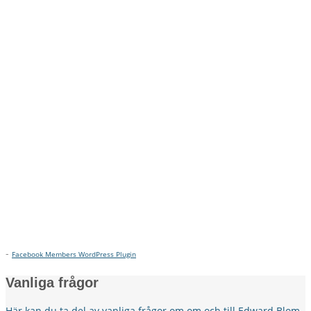
-
Facebook Members WordPress Plugin
Vanliga frågor
Här kan du ta del av vanliga frågor om om och till Edward Blom.