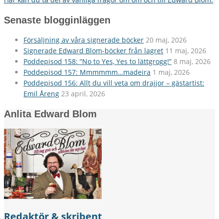
Senaste blogginläggen
Försäljning av våra signerade böcker
20 maj, 2026
Signerade Edward Blom-böcker från lagret
11 maj, 2026
Poddepisod 158: ”No to Yes, Yes to lättgrogg!”
8 maj, 2026
Poddepisod 157: Mmmmmm…madeira
1 maj, 2026
Poddepisod 156: Allt du vill veta om drajjor – gästartist:
Emil Åreng
23 april, 2026
Anlita Edward Blom
Redaktör & skribent