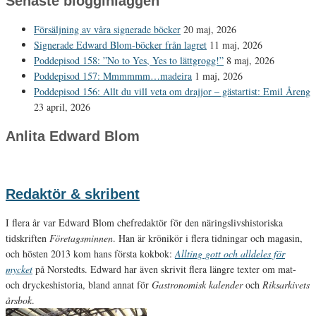
Senaste blogginläggen
Försäljning av våra signerade böcker
20 maj, 2026
Signerade Edward Blom-böcker från lagret
11 maj, 2026
Poddepisod 158: ”No to Yes, Yes to lättgrogg!”
8 maj, 2026
Poddepisod 157: Mmmmmm…madeira
1 maj, 2026
Poddepisod 156: Allt du vill veta om drajjor – gästartist: Emil Åreng
23 april, 2026
Anlita Edward Blom
Redaktör & skribent
I flera år var Edward Blom chefredaktör för den näringslivshistoriska
tidskriften
Företagsminnen
. Han är krönikör i flera tidningar och magasin,
och hösten 2013 kom hans första kokbok:
Allting gott och alldeles för
mycket
på Norstedts. Edward har även skrivit flera längre texter om mat-
och dryckeshistoria, bland annat för
Gastronomisk kalender
och
Riksarkivets
årsbok
.