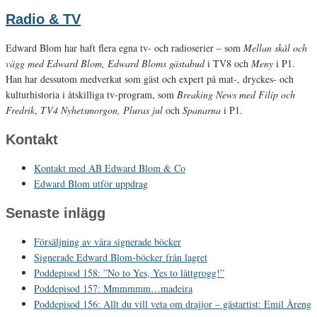
Radio & TV
Edward Blom har haft flera egna tv- och radioserier – som
Mellan skål och
vägg med Edward Blom, Edward Bloms gästabud
i TV8 och
Meny
i P1.
Han har dessutom medverkat som gäst och expert på mat-, dryckes- och
kulturhistoria i åtskilliga tv-program, som
Breaking News med Filip och
Fredrik
,
TV4 Nyhetsmorgon, Pluras jul
och
Spanarna
i P1.
Kontakt
Kontakt med AB Edward Blom & Co
Edward Blom utför uppdrag
Senaste inlägg
Försäljning av våra signerade böcker
Signerade Edward Blom-böcker från lagret
Poddepisod 158: ”No to Yes, Yes to lättgrogg!”
Poddepisod 157: Mmmmmm…madeira
Poddepisod 156: Allt du vill veta om drajjor – gästartist: Emil Åreng