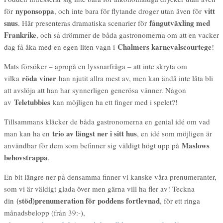
nyponsoppa
vitt
för
, och inte bara för flytande droger utan även för
snus
fångutväxling med
. Här presenteras dramatiska scenarier för
Frankrike
, och så drömmer de båda gastronomerna om att en vacker
Chalmers karnevalscourtege
dag få åka med en egen liten vagn i
!
Mats försöker – apropå en lyssnarfråga – att inte skryta om
röda viner
vilka
han njutit allra mest av, men kan ändå inte låta bli
att avslöja att han har synnerligen generösa vänner. Någon
Teletubbies
av
kan möjligen ha ett finger med i spelet?!
Tillsammans kläcker de båda gastronomerna en genial idé om vad
trio av längst ner i sitt hus
man kan ha en
, en idé som möjligen är
Maslows
användbar för dem som befinner sig väldigt högt upp på
behovstrappa
.
En bit längre ner på densamma finner vi kanske våra prenumeranter,
som vi är väldigt glada över men gärna vill ha fler av! Teckna
(stöd)prenumeration för poddens fortlevnad
din
, för ett ringa
månadsbelopp (från 39:-),