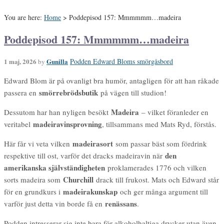
You are here:
Home
>
Poddepisod 157: Mmmmmm…madeira
Poddepisod 157: Mmmmmm…madeira
1 maj, 2026
Gunilla
Podden Edward Bloms smörgåsbord
by
Edward Blom är på ovanligt bra humör, antagligen för att han råkade
smörrebrödsbutik
passera en
på vägen till studion!
Madeira
Dessutom har han nyligen besökt
– vilket föranleder en
madeiravinsprovning
veritabel
, tillsammans med Mats Ryd, förstås.
madeirasort
Här får vi veta vilken
som passar bäst som fördrink
den
respektive till ost, varför det dracks madeiravin när
amerikanska självständigheten
proklamerades 1776 och vilken
Churchill
sorts madeira som
drack till frukost. Mats och Edward står
madeirakunskap
för en grundkurs i
och ger många argument till
renässans
varför just detta vin borde få en
.
Podden intresserar sig inte bara för alkoholhaltiga drycker utan även