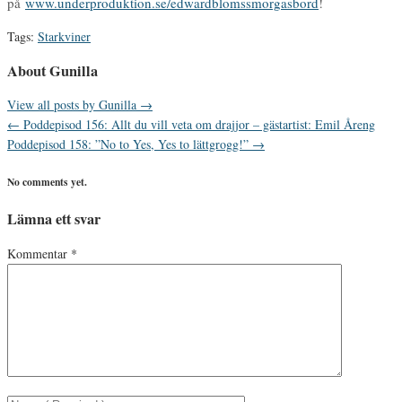
på
www.underproduktion.se/edwardblomssmorgasbord
!
Tags:
Starkviner
About Gunilla
View all posts by Gunilla
→
←
Poddepisod 156: Allt du vill veta om drajjor – gästartist: Emil Åreng
Poddepisod 158: ”No to Yes, Yes to lättgrogg!”
→
No comments yet.
Lämna ett svar
Kommentar
*