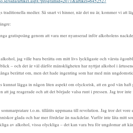
adio.se/sida/artikel.aspx?programid=2071&artikel=6452527
gs traditionella medier. Så snart vi hinner, när det nu är, kommer vi att 
längre:
nga gratispoäng genom att vara mer nyanserad inför alkoholens nackdel
 alkohol, jag ville bara berätta om mitt livs lyckligaste och värsta ögon
lick – och det är väl därför mänskligheten har nyttjat alkohol i årtusend
 många berättat om, men det hade ingenting som har med min ungdomstid a
tvis kunnat lägga in någon liten aspekt om olycksrisk, att en god vän ha
den att jag reagerade och att det började valsa runt i pressen. Jag tror int
ommarpratare t.o.m. tillåtits uppmana till revolution. Jag tror det vore 
niskor glada och har mer fördelar än nackdelar. Varför inte låta mitt somm
ckliga av alkohol, vissa olyckliga – det kan vara bra för ungdomar att kän