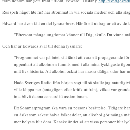
fram honom här (leta fram ”Blom, Edward” i listan):
http://sverigesr
Ros (och något lite ris) har strömmat in via sociala medier och alla sla
Edward har även fått en del lyssnarbrev. Här är ett utdrag ur ett av de 
”Eftersom många ungdomar känner till Dig, skulle Du vinna må
Och här är Edwards svar till denna lyssnare:
”Programmet var på intet sätt tänkt att vara ett propagerande för
uppenbart att alkoholen funnits med i alla mina lyckligaste ögonb
mitt livs historia. Att alkohol också har massa dåliga sidor har
Hade Sveriges Radio från början sagt till så skulle jag naturlig
ville klippa ner (antagligen efter kritik utifrån), vilket var grun
inte blivit denna censurdiskussion innan.
Ett Sommarprogram ska vara en persons berättelse. Tidigare har s
en åsikt som säkert halva folket delar, att alkohol gör många män
mer belysta blir dem. Kanske är det så att vissa personer blir ly