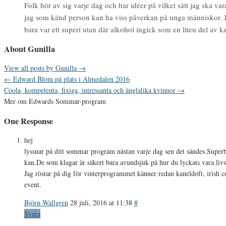
Folk hör av sig varje dag och har idéer på vilket sätt jag ska v
jag som känd person kan ha viss påverkan på unga människor. Jag
bara var ett superi utan där alkohol ingick som en liten del av ka
About Gunilla
View all posts by Gunilla
→
←
Edward Blom på plats i Almedalen 2016
Coola, kompetenta, fixiga, intressanta och änglalika kvinnor
→
Mer om Edwards Sommar-program
One Response
hej
lyssnar på ditt sommar program nästan varje dag sen det sändes.Superbra
kan.De som klagar är säkert bara avundsjuk på hur du lyckats vara li
Jag röstar på dig för vinterprogrammet känner redan kaneldoft, irish c
event.
Björn Wallgren
28 juli, 2016 at 11:38
#
Svara