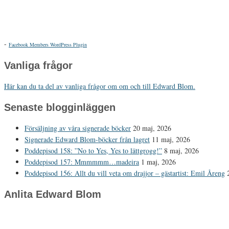
-
Facebook Members WordPress Plugin
Vanliga frågor
Här kan du ta del av vanliga frågor om om och till Edward Blom.
Senaste blogginläggen
Försäljning av våra signerade böcker
20 maj, 2026
Signerade Edward Blom-böcker från lagret
11 maj, 2026
Poddepisod 158: ”No to Yes, Yes to lättgrogg!”
8 maj, 2026
Poddepisod 157: Mmmmmm…madeira
1 maj, 2026
Poddepisod 156: Allt du vill veta om drajjor – gästartist: Emil Åreng
Anlita Edward Blom