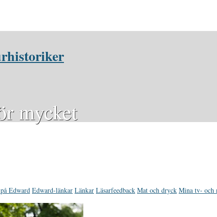
rhistoriker
för mycket
 på Edward
Edward-länkar
Länkar
Läsarfeedback
Mat och dryck
Mina tv- och