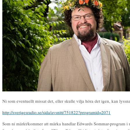
Ni som eventuellt missat det, eller skulle vilja höra det igen, kan lyss
http://sverigesradio.se/sida/avsnitt/751822?programid=2071
Som ni märkt/kommer att märka handlar Edwards Sommar-program i myck