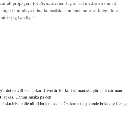
n är att propagera för
deras
åsikter. Jag är väl medveten om att
r unga få uppleva mina fantastiska studentår som verkligen inte
så är jag lycklig.”
ör det de vill och älskar .Livet är för kort så man ska göra allt när man
 att lyckas….hmm smaka på den!
? ska irish coffe alltid ha jamesson? Önskar att jag kunde boka dig för ngt