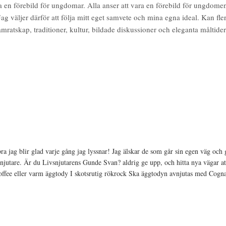
ara en förebild för ungdomar. Alla anser att vara en förebild för ungdome
 väljer därför att följa mitt eget samvete och mina egna ideal. Kan fle
mratskap, traditioner, kultur, bildade diskussioner och eleganta måltider 
 jag blir glad varje gång jag lyssnar! Jag älskar de som går sin egen väg och g
vsnjutare. Är du Livsnjutarens Gunde Svan? aldrig ge upp, och hitta nya vägar
offee eller varm äggtody I skotsrutig rökrock Ska äggtodyn avnjutas med Cognac