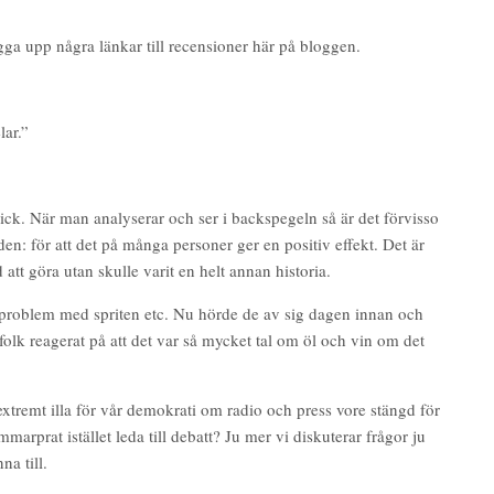
lägga upp några länkar till recensioner här på bloggen.
ar.”
blick. När man analyserar och ser i backspegeln så är det förvisso
en: för att det på många personer ger en positiv effekt. Det är
tt göra utan skulle varit en helt annan historia.
ft problem med spriten etc. Nu hörde de av sig dagen innan och
e folk reagerat på att det var så mycket tal om öl och vin om det
extremt illa för vår demokrati om radio och press vore stängd för
arprat istället leda till debatt? Ju mer vi diskuterar frågor ju
na till.