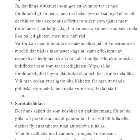
Ja, det finns strukturer som gör att kvinnor tar ut mer
föräldraledigt än män, men det hela styrs också mycket av att
det blir en stor ekonomisk förlust om den som tjänar mest
(ofta fadern) tar ledigt. Jag har en massa vänner som velat dela
lika på ledigheten, men inte haft råd.
Varför kan man inte sätta en matematiker på att konstruera en
modell där bådas inkomster vägs in, samt effekterna av
respektives ledighet, så att det i alla familjer blir ekonomiskt
indifferent vem som tar ut ledigheten. Vips, så är
föräldraledighet ingen plånboksfråga och fler skulle dela lika.
Vill man sedan ytterligare öka likheten får man använda
politiska styrmedel, men detta vore en självklar start!
Samtalsdödare
Det finns säkert de som besöker ett etablissemang för att de
gillar att praktisera amatörpantomim, bara vill bli fulla eller
önskar fly ensamheten utan att behöva tilltalas.
Vi andra vill tala med varandra, umgås, konversera,