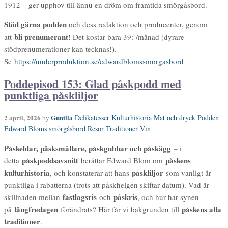
1912 – ger upphov till ännu en dröm om framtida smörgåsbord.
Stöd gärna podden
och dess redaktion och producenter, genom
bli prenumerant
att
! Det kostar bara 39:-/månad (dyrare
stödprenumerationer kan tecknas!).
Se
https://underproduktion.se/edwardblomssmorgasbord
Poddepisod 153: Glad påskpodd med
punktliga påskliljor
2 april, 2026
Gunilla
Delikatesser
Kulturhistoria
Mat och dryck
Podden
by
Edward Bloms smörgåsbord
Resor
Traditioner
Vin
Påskeldar, påsksmällare, påskgubbar och påskägg
– i
påskpoddsavsnitt
påskens
detta
berättar Edward Blom om
kulturhistoria
påskliljor
, och konstaterar att hans
som vanligt är
punktliga i rabatterna (trots att påskhelgen skiftar datum). Vad är
fastlagsris
påskris
skillnaden mellan
och
, och hur har synen
långfredagen
påskens alla
på
förändrats? Här får vi bakgrunden till
traditioner
.