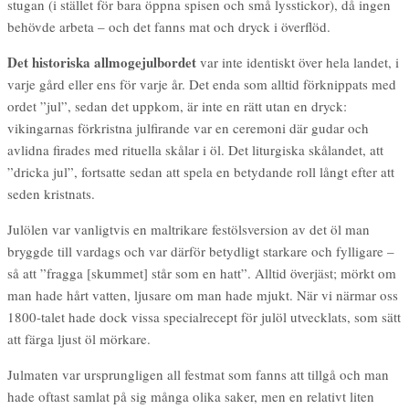
stugan (i stället för bara öppna spisen och små lysstickor), då ingen
behövde arbeta – och det fanns mat och dryck i överflöd.
Det historiska allmogejulbordet
var inte identiskt över hela landet, i
varje gård eller ens för varje år. Det enda som alltid förknippats med
ordet ”jul”, sedan det uppkom, är inte en rätt utan en dryck:
vikingarnas förkristna julfirande var en ceremoni där gudar och
avlidna firades med rituella skålar i öl. Det liturgiska skålandet, att
”dricka jul”, fortsatte sedan att spela en betydande roll långt efter att
seden kristnats.
Julölen var vanligtvis en maltrikare festölsversion av det öl man
bryggde till vardags och var därför betydligt starkare och fylligare –
så att ”fragga [skummet] står som en hatt”. Alltid överjäst; mörkt om
man hade hårt vatten, ljusare om man hade mjukt. När vi närmar oss
1800-talet hade dock vissa specialrecept för julöl utvecklats, som sätt
att färga ljust öl mörkare.
Julmaten var ursprungligen all festmat som fanns att tillgå och man
hade oftast samlat på sig många olika saker, men en relativt liten