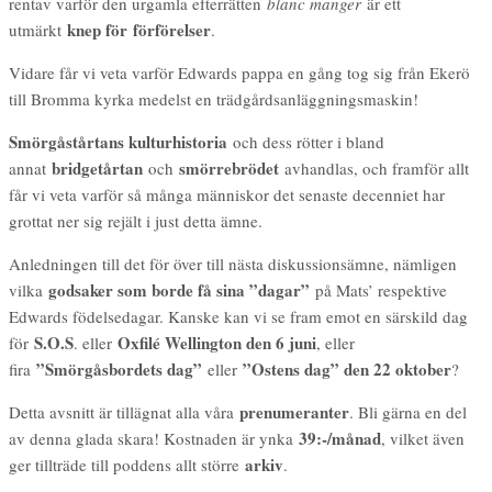
rentav varför den urgamla efterrätten
blanc manger
är ett
knep för förförelser
utmärkt
.
Vidare får vi veta varför Edwards pappa en gång tog sig från Ekerö
till Bromma kyrka medelst en trädgårdsanläggningsmaskin!
Smörgåstårtans kulturhistoria
och dess rötter i bland
bridgetårtan
smörrebrödet
annat
och
avhandlas, och framför allt
får vi veta varför så många människor det senaste decenniet har
grottat ner sig rejält i just detta ämne.
Anledningen till det för över till nästa diskussionsämne, nämligen
godsaker som borde få sina ”dagar”
vilka
på Mats’ respektive
Edwards födelsedagar. Kanske kan vi se fram emot en särskild dag
S.O.S
Oxfilé Wellington den 6 juni
för
. eller
, eller
”Smörgåsbordets dag”
”Ostens dag” den 22 oktober
fira
eller
?
prenumeranter
Detta avsnitt är tillägnat alla våra
. Bli gärna en del
39:-/månad
av denna glada skara! Kostnaden är ynka
, vilket även
arkiv
ger tillträde till poddens allt större
.