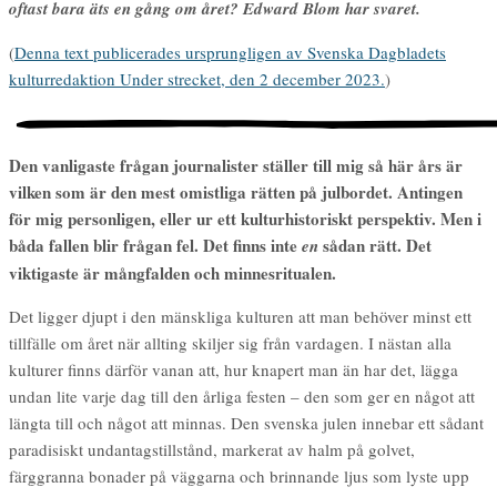
oftast bara äts en gång om året? Edward Blom har svaret.
(
Denna text publicerades ursprungligen av Svenska Dagbladets
kulturredaktion Under strecket, den 2 december 2023.
)
Den vanligaste frågan journalister ställer till mig så här års är
vilken som är den mest omistliga rätten på julbordet. Antingen
för mig personligen, eller ur ett kulturhistoriskt perspektiv. Men i
båda fallen blir frågan fel. Det finns inte
sådan rätt. Det
en
viktigaste är mångfalden och minnesritualen.
Det ligger djupt i den mänskliga kulturen att man behöver minst ett
tillfälle om året när allting skiljer sig från vardagen. I nästan alla
kulturer finns därför vanan att, hur knapert man än har det, lägga
undan lite varje dag till den årliga festen – den som ger en något att
längta till och något att minnas. Den svenska julen innebar ett sådant
paradisiskt undantagstillstånd, markerat av halm på golvet,
färggranna bonader på väggarna och brinnande ljus som lyste upp