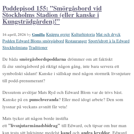
Poddepisod 155: ”Smörgåsbord vid
Stockholms Stadion (eller kanske i
Kungsträdgården)!”
16 april, 2026
Gunilla
Knäppa grejer
Kulturhistoria
Mat och dryck
by
Podden Edward Bloms smörgåsbord
Restauranger
Sport/idrott à la Edward
Stockholmiana
Traditioner
smörgåsbordspoddarna
De båda
drömmer om att faktiskt
få
äta
smörgåsbord på riktigt någon gång, inte bara servera ett
symboliskt sådant! Kanske i sällskap med någon stormrik livsnjutare
till podd-prenumerant?
Dessutom avslöjar Mats Ryd och Edward Blom var de trivs bäst.
punschveranda
Kanske på en
? Eller med idogt arbete? Den som
lyssnar på veckans avsnitt får veta!
Mats tycker att någon borde instifta
”livsnjutarmånadsbidrag”
ett
till Edward, och tipsar om hur man
kanel
andra kryddor
kan testa sitt luktsinne medelst
och
. Edward