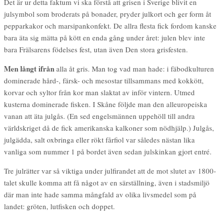
Det är ur detta faktum vi ska förstå att grisen i Sverige blivit en
julsymbol som broderats på bonader, pryder julkort och ger form åt
pepparkakor och marsipankonfekt. De allra flesta fick fordom kanske
bara äta sig mätta på kött en enda gång under året: julen blev inte
bara Frälsarens födelses fest, utan även Den stora grisfesten.
Men långt ifrån
alla åt gris. Man tog vad man hade: i fäbodkulturen
dominerade hård-, färsk- och mesostar tillsammans med kokkött,
korvar och syltor från kor man slaktat av inför vintern. Utmed
kusterna dominerade fisken. I Skåne följde man den alleuropeiska
vanan att äta julgås. (En sed engelsmännen uppehöll till andra
världskriget då de fick amerikanska kalkoner som nödhjälp.) Julgås,
julgädda, salt oxbringa eller rökt fårfiol var således nästan lika
vanliga som nummer 1 på bordet även sedan julskinkan gjort entré.
Tre julrätter var så viktiga under julfirandet att de mot slutet av 1800-
talet skulle komma att få något av en särställning, även i stadsmiljö
där man inte hade samma mångfald av olika livsmedel som på
landet: gröten, lutfisken och doppet.