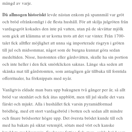
mängd av varje.
Då allmogen historiskt
levde nästan enkom på spannmål var gröt
och bröd ofrånkomligt i de flesta hushåll. För att skilja julgröten från
vardagsgröt kokades den inte på vatten, utan på de skvättar mjölk
som gick att klämma ut ur korna trots att det var vinter. Från 1700-
talet fick alltfler möjlighet att unna sig importerade risgryn i gröten
till jul och midsommar, något som de burgna kunnat göra sedan
medeltiden. Nisse, hustomten eller gårdsvätten, skulle ha sin portion
och inte heller i den fick smörklicken saknas. Länge ska seden att
skänka mat till gårdstomten, som antagligen går tillbaka till forntida
offerritualer, ha förknippats med nyår.
Vanligtvis eldade man bara upp bakugnen två gånger per år, så allt
bröd var stenhårt och fick ätas uppblött, men till jul skulle det vara
färskt och mjukt. Alla i hushållet fick varsin pyramidformad
brödhög, med ett stort vardagsbröd i botten och sedan allt mindre
och finare brödsorter högre upp. Det översta brödet kunde till och
med ha bakats på siktat vetemjöl, sötats med vört och kanske