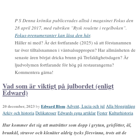
P S Denna krönika publicerades alltså i magasinet Fokus den
28 april 2017, med rubriken ”Rysk roulette i regelboken”.
Fokus-prenumeranter kan läsa den här
.
Håller ni med? Är det fortfarande (2025) så att förstanamnen
tar över tilltalsnamnen i väntsalsuppropen? Har allmänheten de
senaste åren börjat dricka brunn på Trefaldighetsdagen? Är
ljudvolymen fortfarande för hög på restaurangerna?
Kommentera gärna!
Vad som är viktigt på julbordet (enligt
Edward)
20 december, 2023
Edward Blom
Advent, Lucia och jul
Alla blogginlägg
by
Arkiv och historia
Delikatesser
Edwards egna artiklar
Fester
Kulturhistoria
Hur kommer det sig att maträtter som dopp i grytan, grisfötter, ål,
brunkål, struvor och klenäter aldrig tycks försvinna, trots att de