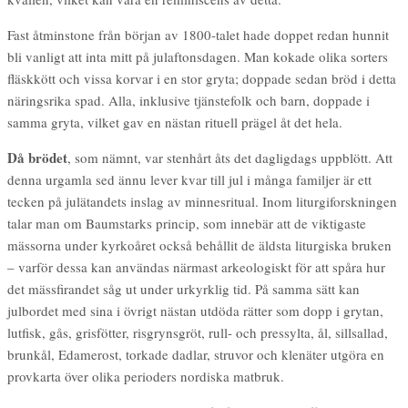
Fast åtminstone från början av 1800-talet hade doppet redan hunnit
bli vanligt att inta mitt på julaftonsdagen. Man kokade olika sorters
fläskkött och vissa korvar i en stor gryta; doppade sedan bröd i detta
näringsrika spad. Alla, inklusive tjänstefolk och barn, doppade i
samma gryta, vilket gav en nästan rituell prägel åt det hela.
Då brödet
, som nämnt, var stenhårt åts det dagligdags uppblött. Att
denna urgamla sed ännu lever kvar till jul i många familjer är ett
tecken på julätandets inslag av minnesritual. Inom liturgiforskningen
talar man om Baumstarks princip, som innebär att de viktigaste
mässorna under kyrkoåret också behållit de äldsta liturgiska bruken
– varför dessa kan användas närmast arkeologiskt för att spåra hur
det mässfirandet såg ut under urkyrklig tid. På samma sätt kan
julbordet med sina i övrigt nästan utdöda rätter som dopp i grytan,
lutfisk, gås, grisfötter, risgrynsgröt, rull- och pressylta, ål, sillsallad,
brunkål, Edamerost, torkade dadlar, struvor och klenäter utgöra en
provkarta över olika perioders nordiska matbruk.