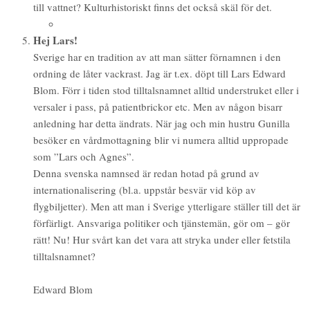
till vattnet? Kulturhistoriskt finns det också skäl för det.
Hej Lars!
Sverige har en tradition av att man sätter förnamnen i den
ordning de låter vackrast. Jag är t.ex. döpt till Lars Edward
Blom. Förr i tiden stod tilltalsnamnet alltid understruket eller i
versaler i pass, på patientbrickor etc. Men av någon bisarr
anledning har detta ändrats. När jag och min hustru Gunilla
besöker en vårdmottagning blir vi numera alltid uppropade
som ”Lars och Agnes”.
Denna svenska namnsed är redan hotad på grund av
internationalisering (bl.a. uppstår besvär vid köp av
flygbiljetter). Men att man i Sverige ytterligare ställer till det är
förfärligt. Ansvariga politiker och tjänstemän, gör om – gör
rätt! Nu! Hur svårt kan det vara att stryka under eller fetstila
tilltalsnamnet?
Edward Blom