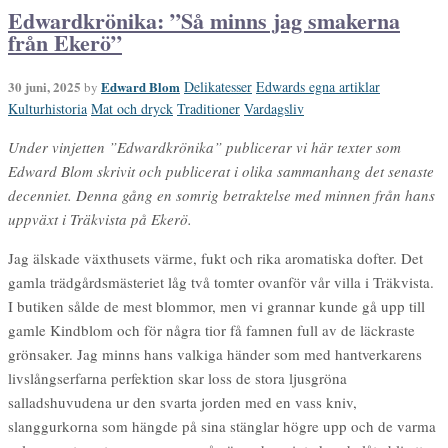
Edwardkrönika: ”Så minns jag smakerna
från Ekerö”
30 juni, 2025
Edward Blom
Delikatesser
Edwards egna artiklar
by
Kulturhistoria
Mat och dryck
Traditioner
Vardagsliv
Under vinjetten ”Edwardkrönika” publicerar vi här texter som
Edward Blom skrivit och publicerat i olika sammanhang det senaste
decenniet. Denna gång en somrig betraktelse med minnen från hans
uppväxt i Träkvista på Ekerö.
Jag älskade växthusets värme, fukt och rika aromatiska dofter. Det
gamla trädgårdsmästeriet låg två tomter ovanför vår villa i Träkvista.
I butiken sålde de mest blommor, men vi grannar kunde gå upp till
gamle Kindblom och för några tior få famnen full av de läckraste
grönsaker. Jag minns hans valkiga händer som med hantverkarens
livslångserfarna perfektion skar loss de stora ljusgröna
salladshuvudena ur den svarta jorden med en vass kniv,
slanggurkorna som hängde på sina stänglar högre upp och de varma