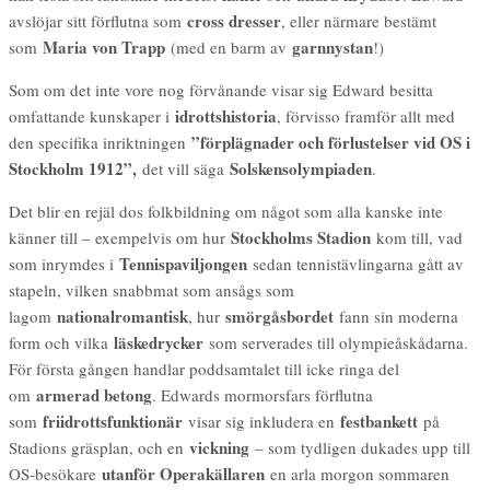
cross dresser
avslöjar sitt förflutna som
, eller närmare bestämt
Maria von Trapp
garnnystan
som
(med en barm av
!)
Som om det inte vore nog förvånande visar sig Edward besitta
idrottshistoria
omfattande kunskaper i
, förvisso framför allt med
”förplägnader och förlustelser vid OS i
den specifika inriktningen
Stockholm 1912”,
Solskensolympiaden
det vill säga
.
Det blir en rejäl dos folkbildning om något som alla kanske inte
Stockholms Stadion
känner till – exempelvis om hur
kom till, vad
Tennispaviljongen
som inrymdes i
sedan tennistävlingarna gått av
stapeln, vilken snabbmat som ansågs som
nationalromantisk
smörgåsbordet
lagom
, hur
fann sin moderna
läskedrycker
form och vilka
som serverades till olympieåskådarna.
För första gången handlar poddsamtalet till icke ringa del
armerad betong
om
. Edwards mormorsfars förflutna
friidrottsfunktionär
festbankett
som
visar sig inkludera en
på
vickning
Stadions gräsplan, och en
– som tydligen dukades upp till
utanför Operakällaren
OS-besökare
en arla morgon sommaren