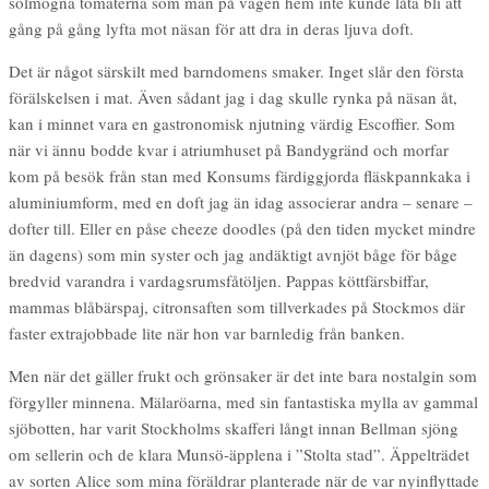
solmogna tomaterna som man på vägen hem inte kunde låta bli att
gång på gång lyfta mot näsan för att dra in deras ljuva doft.
Det är något särskilt med barndomens smaker. Inget slår den första
förälskelsen i mat. Även sådant jag i dag skulle rynka på näsan åt,
kan i minnet vara en gastronomisk njutning värdig Escoffier. Som
när vi ännu bodde kvar i atriumhuset på Bandygränd och morfar
kom på besök från stan med Konsums färdiggjorda fläskpannkaka i
aluminiumform, med en doft jag än idag associerar andra – senare –
dofter till. Eller en påse cheeze doodles (på den tiden mycket mindre
än dagens) som min syster och jag andäktigt avnjöt båge för båge
bredvid varandra i vardagsrumsfåtöljen. Pappas köttfärsbiffar,
mammas blåbärspaj, citronsaften som tillverkades på Stockmos där
faster extrajobbade lite när hon var barnledig från banken.
Men när det gäller frukt och grönsaker är det inte bara nostalgin som
förgyller minnena. Mälaröarna, med sin fantastiska mylla av gammal
sjöbotten, har varit Stockholms skafferi långt innan Bellman sjöng
om sellerin och de klara Munsö-äpplena i ”Stolta stad”. Äppelträdet
av sorten Alice som mina föräldrar planterade när de var nyinflyttade