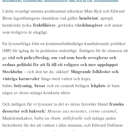
I detta ovanligt muntra poddsamtal utforskar Mats Ryd och Edward
hembränt
Blom lagstiftningens råmärken vad gäller
, apropå
fruktlikörer
värdshusgåvor
hemkörda tyska
, grekiska
och annat
som troligtvis är olagligt.
En lyssnarfråga från en kommunfullmäktige-kandiderande politiker
(MP) får igång de tu poddarna ordentligt: Äntligen får de chansen att
råd och policyförslag, om vad som borde avregleras och
ge
ordnas politiskt för att få till ett roligare och mer uppsluppet
Stockholm
Slingrande folkfester och
– och den tar de, såklart!
vintriga karnevaler
längs med vatten och kajer,
belysning
broar
lekplats
bättre
,
och en centralt belägen
är bara
några av deras många konkreta idéer.
franska
Och äntligen får vi lyssnare ta del av deras favoriter bland
desserter och bakverk
!
Mousse aux noisettes
,
crème caramel
,
Madeleinekakor,
baba au rhum
,
millefeuille
och många andra
läckerheter får det att vattnas i allas munnar, och Edward förklarar