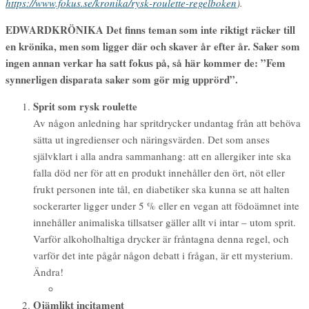
https://www.fokus.se/kronika/rysk-roulette-regelboken
).
EDWARDKRÖNIKA
Det finns teman som inte riktigt räcker till
en krönika, men som ligger där och skaver år efter år. Saker som
ingen annan verkar ha satt fokus på, så här kommer de: ”Fem
synnerligen disparata saker som gör mig upprörd”.
Sprit som rysk roulette
Av någon anledning har spritdrycker undantag från att behöva
sätta ut ingredienser och näringsvärden. Det som anses
självklart i alla andra sammanhang: att en allergiker inte ska
falla död ner för att en produkt innehåller den ört, nöt eller
frukt personen inte tål, en diabetiker ska kunna se att halten
sockerarter ligger under 5 % eller en vegan att födoämnet inte
innehåller animaliska tillsatser gäller allt vi intar – utom sprit.
Varför alkoholhaltiga drycker är fråntagna denna regel, och
varför det inte pågår någon debatt i frågan, är ett mysterium.
Ändra!
Ojämlikt incitament