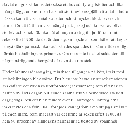
slaktat en gris så fanns det också ett huvud, fyra grisfötter och lika
många lägg, en knorr, en hals, ett stort revbensspjäll, ett antal mindre
fläskstekar, ett visst antal kotletter och så mycket blod, lever och
tarmar för att få till en viss mängd palt, pastej och korvar av olika
storlek och smak. Skinkan åt allmogen aldrig till jul förrän runt
sekelskiftet 1900, då det är den styckningsdetalj som håller att lagras
längst (tänk parmaskinka) och således sparades till sämre tider enligt
förrådshushållningens principer. Om man inte i stället sålde den till
någon närliggande herrgård där den åts som stek.
Under århundradenas gång minskade tillgången på kött, i takt med
att befolkningen blev större. Det blev inte bättre av att reformationen
avskaffade det katolska köttförbudet (abstinensen) som rått nästan
hälften av årets dagar. Nu kunde samhällets välbemedlade äta kött
dagligdags, och det blev mindre över till allmogen. Jaktreglerna
inskränktes och från 1647 förbjöds vanligt folk även att jaga småvilt
på egen mark. Som magrast var det kring år sekelskiftet 1700, då
hela 90 procent av allmogens näringsintag bestod av spannmål.