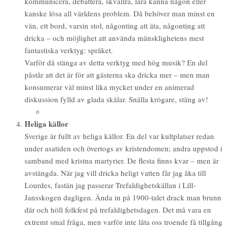
kommunicera, debattera, skvallra, lära känna någon eller
kanske lösa all världens problem. Då behöver man minst en
vän, ett bord, varsin stol, någonting att äta, någonting att
dricka – och möjlighet att använda mänsklighetens mest
fantastiska verktyg: språket.
Varför då stänga av detta verktyg med hög musik? En del
påstår att det är för att gästerna ska dricka mer – men man
konsumerar väl minst lika mycket under en animerad
diskussion fylld av glada skålar. Snälla krögare, stäng av!
Heliga källor
Sverige är fullt av heliga källor. En del var kultplatser redan
under asatiden och övertogs av kristendomen; andra uppstod i
samband med kristna martyrier. De flesta finns kvar – men är
avstängda. När jag vill dricka heligt vatten får jag åka till
Lourdes, fastän jag passerar Trefaldighetskällan i Lill-
Jansskogen dagligen. Ända in på 1900-talet drack man brunn
där och höll folkfest på trefaldighetsdagen. Det må vara en
extremt smal fråga, men varför inte låta oss troende få tillgång