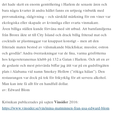
det hade skett en enorm gentrifiering i Harlem de senaste åren och
bara några kvarter åt andra hållet fanns en urtjusig vinbutik med
provsmakning, rådgivning – och särskild märkning för om viner var
ekologiska eller skapade av kvinnliga eller svarta vinmakare.
Även billiga ställen kunde förvåna med sitt utbud. Att barnfamiljerna
från Bronx åkte ut till City Island och drack billig friterad mat och
cocktails ur plastmuggar var knappast konstigt – men att den
friterade maten bestod av välsmakande bläckfiskar, musslor, ostron
och grodlår! Andra överraskningar var de fina, varma grisfötterna
hos krigsveteranernas klubb på 132:a Gatan i Harlem. Och att en av
de godaste och mest prisvärda biffar jag ätit var på en gudsförgäten
plats i Alabama vid namn Smokey Hollow (”rökiga hålan”). Den
restaurangen var dock på tok för frikyrklig för att servera alkohol.
Man kan inte få allt för en handfull dollar.
av: Edward Blom
Vinsider
Krönikan publicerades på sajten
2016:
https://www.vinsider.se/vin/mina-matminnen-fran-usa-edward-blom