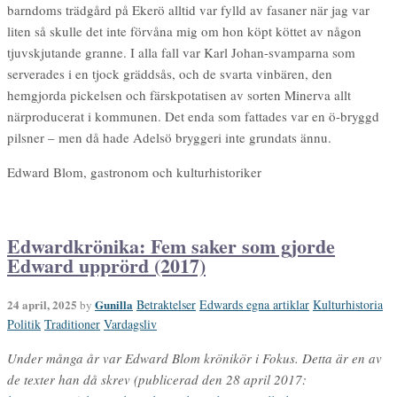
barndoms trädgård på Ekerö alltid var fylld av fasaner när jag var
liten så skulle det inte förvåna mig om hon köpt köttet av någon
tjuvskjutande granne. I alla fall var Karl Johan-svamparna som
serverades i en tjock gräddsås, och de svarta vinbären, den
hemgjorda pickelsen och färskpotatisen av sorten Minerva allt
närproducerat i kommunen. Det enda som fattades var en ö-bryggd
pilsner – men då hade Adelsö bryggeri inte grundats ännu.
Edward Blom, gastronom och kulturhistoriker
Edwardkrönika: Fem saker som gjorde
Edward upprörd (2017)
24 april, 2025
Gunilla
Betraktelser
Edwards egna artiklar
Kulturhistoria
by
Politik
Traditioner
Vardagsliv
Under många år var Edward Blom krönikör i Fokus. Detta är en av
de texter han då skrev (publicerad den 28 april 2017: