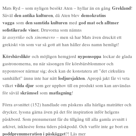
Grekland
Mats Ryd – som nyligen besökt Aten – hyllar än en gång
!
den antika kulturen
demokratins
Såväl
, då Aten blev
vagga
den samtida kulturen
god mat och alltmer
som
med
sofistikerade viner.
Druvorna som nämns
är
assyrtiko
och
xinomavro
– men så har Mats även druckit ett
grekiskt vin som var så gott att han håller dess namn hemligt!
Körsbärslikör
nyponsoppa
och möjligen hemgjord
lockar de glada
gastronomerna, nu när säsongen för körsbärsblommor och
nyponrosor närmar sig; dock kan de konstatera att ”det cirkulära
lodjursjakten
samhället” ännu inte har nått
. Apropå jakt får vi veta
vilda djur
vilket
som ger upphov till en produkt som kan användas
skrämsel
matlagning
för såväl
som
!
Förra avsnittet (152) handlade om påskens alla härliga maträtter och
drycker, lyssna gärna även på det för inspiration inför helgens
påskbord. Som prenumerant får du tillgång till alla gamla avsnitt i
arkivet, inklusive forna tiders påskpodd. Och varför inte ge bort en
poddprenumeration i påskägget
?! Läs mer