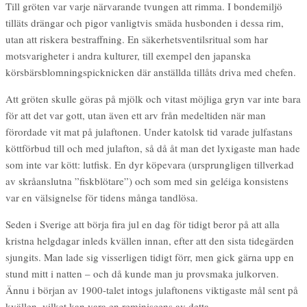
Till gröten var varje närvarande tvungen att rimma. I bondemiljö
tilläts drängar och pigor vanligtvis smäda husbonden i dessa rim,
utan att riskera bestraffning. En säkerhetsventilsritual som har
motsvarigheter i andra kulturer, till exempel den japanska
körsbärsblomningspicknicken där anställda tillåts driva med chefen.
Att gröten skulle göras på mjölk och vitast möjliga gryn var inte bara
för att det var gott, utan även ett arv från medeltiden när man
förordade vit mat på julaftonen. Under katolsk tid varade julfastans
köttförbud till och med julafton, så då åt man det lyxigaste man hade
som inte var kött: lutfisk. En dyr köpevara (ursprungligen tillverkad
av skråanslutna ”fiskblötare”) och som med sin geléiga konsistens
var en välsignelse för tidens många tandlösa.
Seden i Sverige att börja fira jul en dag för tidigt beror på att alla
kristna helgdagar inleds kvällen innan, efter att den sista tidegärden
sjungits. Man lade sig visserligen tidigt förr, men gick gärna upp en
stund mitt i natten – och då kunde man ju provsmaka julkorven.
Ännu i början av 1900-talet intogs julaftonens viktigaste mål sent på
kvällen, vilket kan vara en reminiscens av detta.