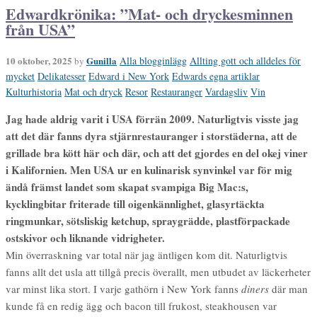
Edwardkrönika: ”Mat- och dryckesminnen
från USA”
10 oktober, 2025
Gunilla
Alla blogginlägg
Allting gott och alldeles för
by
mycket
Delikatesser
Edward i New York
Edwards egna artiklar
Kulturhistoria
Mat och dryck
Resor
Restauranger
Vardagsliv
Vin
Jag hade aldrig varit i USA förrän 2009. Naturligtvis visste jag
att det där fanns dyra stjärnrestauranger i storstäderna, att de
grillade bra kött här och där, och att det gjordes en del okej viner
i Kalifornien. Men USA ur en kulinarisk synvinkel var för mig
ändå främst landet som skapat svampiga Big Mac:s,
kycklingbitar friterade till oigenkännlighet, glasyrtäckta
ringmunkar, sötsliskig ketchup, spraygrädde, plastförpackade
ostskivor och liknande vidrigheter.
Min överraskning var total när jag äntligen kom dit. Naturligtvis
fanns allt det usla att tillgå precis överallt, men utbudet av läckerheter
var minst lika stort. I varje gathörn i New York fanns
diners
där man
kunde få en redig ägg och bacon till frukost, steakhousen var