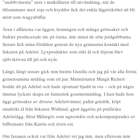
”snabbvinerna” nere i matkällaren till användning, när de
tillsammans med soja och kryddor fick det enkla lågprisköttet att bli
mört som wagyubiffar.
Även i affärerna var äggen, honungen och många grönsaker och
frukter producerade ute på öarna, inte minst de söta jordgubbarna.
Senare fick mina föräldrar genom de nya grannarna kontakt med
fiskaren på Adelsö. Lyxprodukter som rökt ål och löjrom blev
självskrivna till jul och nyår.
Långt, långt senare gick min hustru Gunilla och jag på vår alla första
gemensamma middag som ett par. Matmästaren Margit Richert
bodde då på Adelsö och hade spontant bjudit in oss – och på några
timmar lyckats skapa en fantastisk gourmetmiddag. I hast hade hon
tiggt grönsaker av diverse Adelsövänner, pallat gräslök, köpt
rundrökt ål från fiskaren Widlund, gjort äggröra på pinfärska
Adelsöägg, filéat Mälargös som ugnsstekts och ackompanjerades av
bifftomater från Kurön och riven ost.
Om fasanen också var från Adelsö vet jag inte, men eftersom min