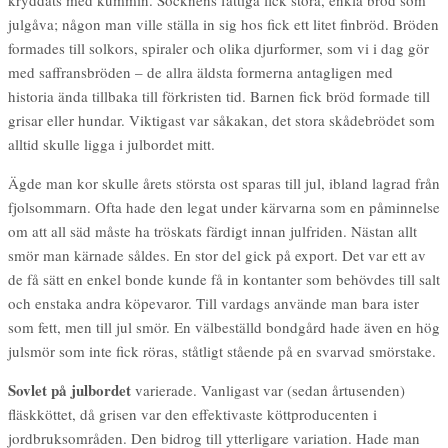
kryddats med kummin. Socknens fattiga fick stora, enkla bröd som
julgåva; någon man ville ställa in sig hos fick ett litet finbröd. Bröden
formades till solkors, spiraler och olika djurformer, som vi i dag gör
med saffransbröden – de allra äldsta formerna antagligen med
historia ända tillbaka till förkristen tid. Barnen fick bröd formade till
grisar eller hundar. Viktigast var såkakan, det stora skådebrödet som
alltid skulle ligga i julbordet mitt.
Ägde man kor skulle årets största ost sparas till jul, ibland lagrad från
fjolsommarn. Ofta hade den legat under kärvarna som en påminnelse
om att all säd måste ha tröskats färdigt innan julfriden. Nästan allt
smör man kärnade såldes. En stor del gick på export. Det var ett av
de få sätt en enkel bonde kunde få in kontanter som behövdes till salt
och enstaka andra köpevaror. Till vardags använde man bara ister
som fett, men till jul smör. En välbeställd bondgård hade även en hög
julsmör som inte fick röras, ståtligt stående på en svarvad smörstake.
Sovlet på julbordet
varierade. Vanligast var (sedan årtusenden)
fläskköttet, då grisen var den effektivaste köttproducenten i
jordbruksområden. Den bidrog till ytterligare variation. Hade man