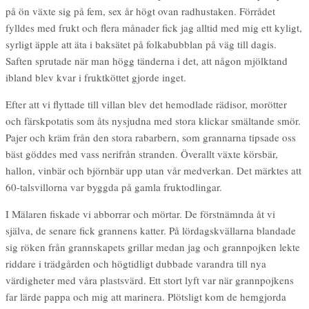
på ön växte sig på fem, sex år högt ovan radhustaken. Förrådet
fylldes med frukt och flera månader fick jag alltid med mig ett kyligt,
syrligt äpple att äta i baksätet på folkabubblan på väg till dagis.
Saften sprutade när man högg tänderna i det, att någon mjölktand
ibland blev kvar i fruktköttet gjorde inget.
Efter att vi flyttade till villan blev det hemodlade rädisor, morötter
och färskpotatis som åts nysjudna med stora klickar smältande smör.
Pajer och kräm från den stora rabarbern, som grannarna tipsade oss
bäst göddes med vass nerifrån stranden. Överallt växte körsbär,
hallon, vinbär och björnbär upp utan vår medverkan. Det märktes att
60-talsvillorna var byggda på gamla fruktodlingar.
I Mälaren fiskade vi abborrar och mörtar. De förstnämnda åt vi
själva, de senare fick grannens katter. På lördagskvällarna blandade
sig röken från grannskapets grillar medan jag och grannpojken lekte
riddare i trädgården och högtidligt dubbade varandra till nya
värdigheter med våra plastsvärd. Ett stort lyft var när grannpojkens
far lärde pappa och mig att marinera. Plötsligt kom de hemgjorda