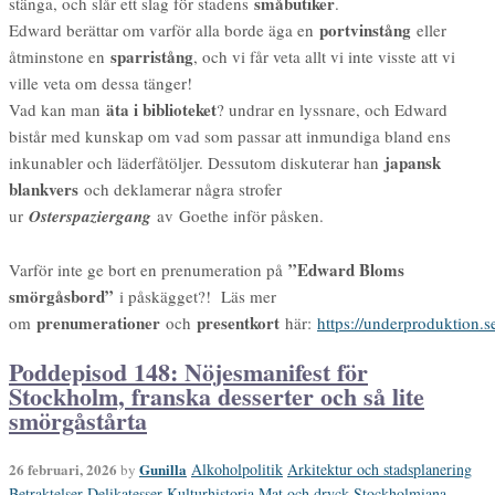
småbutiker
stänga, och slår ett slag för stadens
.
portvinstång
Edward berättar om varför alla borde äga en
eller
sparristång
åtminstone en
, och vi får veta allt vi inte visste att vi
ville veta om dessa tänger!
äta i biblioteket
Vad kan man
? undrar en lyssnare, och Edward
bistår med kunskap om vad som passar att inmundiga bland ens
japansk
inkunabler och läderfåtöljer. Dessutom diskuterar han
blankvers
och deklamerar några strofer
ur
Osterspaziergang
av Goethe inför påsken.
”Edward Bloms
Varför inte ge bort en prenumeration på
smörgåsbord”
i påskägget?! Läs mer
prenumerationer
presentkort
om
och
här:
https://underproduktion
Poddepisod 148: Nöjesmanifest för
Stockholm, franska desserter och så lite
smörgåstårta
26 februari, 2026
Gunilla
Alkoholpolitik
Arkitektur och stadsplanering
by
Betraktelser
Delikatesser
Kulturhistoria
Mat och dryck
Stockholmiana