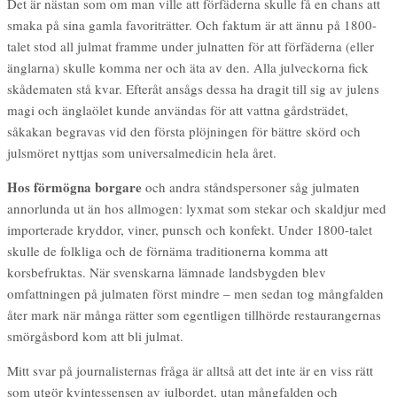
Det är nästan som om man ville att förfäderna skulle få en chans att
smaka på sina gamla favoriträtter. Och faktum är att ännu på 1800-
talet stod all julmat framme under julnatten för att förfäderna (eller
änglarna) skulle komma ner och äta av den. Alla julveckorna fick
skådematen stå kvar. Efteråt ansågs dessa ha dragit till sig av julens
magi och änglaölet kunde användas för att vattna gårdsträdet,
såkakan begravas vid den första plöjningen för bättre skörd och
julsmöret nyttjas som universalmedicin hela året.
Hos förmögna borgare
och andra ståndspersoner såg julmaten
annorlunda ut än hos allmogen: lyxmat som stekar och skaldjur med
importerade kryddor, viner, punsch och konfekt. Under 1800-talet
skulle de folkliga och de förnäma traditionerna komma att
korsbefruktas. När svenskarna lämnade landsbygden blev
omfattningen på julmaten först mindre – men sedan tog mångfalden
åter mark när många rätter som egentligen tillhörde restaurangernas
smörgåsbord kom att bli julmat.
Mitt svar på journalisternas fråga är alltså att det inte är en viss rätt
som utgör kvintessensen av julbordet, utan mångfalden och