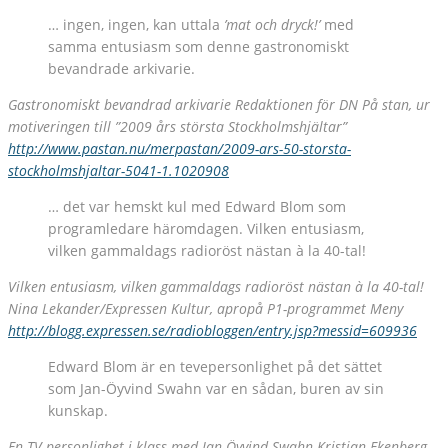
… ingen, ingen, kan uttala
’mat och dryck!’
med
samma entusiasm som denne gastronomiskt
bevandrade arkivarie.
Gastronomiskt bevandrad arkivarie
Redaktionen för DN På stan, ur
motiveringen till ”2009 års största Stockholmshjältar”
http://www.pastan.nu/merpastan/2009-ars-50-storsta-
stockholmshjaltar-5041-1.1020908
… det var hemskt kul med Edward Blom som
programledare häromdagen. Vilken entusiasm,
vilken gammaldags radioröst nästan à la 40-tal!
Vilken entusiasm, vilken gammaldags radioröst nästan à la 40-tal!
Nina Lekander/Expressen Kultur, apropå P1-programmet Meny
http://blogg.expressen.se/radiobloggen/entry.jsp?messid=609936
Edward Blom är en tevepersonlighet på det sättet
som Jan-Öyvind Swahn var en sådan, buren av sin
kunskap.
En TV-personlighet i klass med Jan-Öyvind Swahn
Kristian Ekenberg,