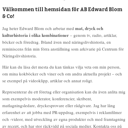
Välkommen till hemsidan för AB Edward Blom
& Co!
mat, dryck och
Jag heter Edward Blom och arbetar med
kulturhistoria i olika kombinationer
– genom tv, radio, artiklar,
böcker och föredrag. Ibland även med näringslivshistoria, en
reminiscens från min förra anställning som arkivarie på Centrum för
Näringslivshistoria.
Här kan du läsa det mesta du kan tänkas vilja veta om min person,
om mina kokböcker och viner och om andra aktuella projekt – och
se exempel på videoklipp, artiklar och annat roligt.
Representerar du ett företag eller organisation kan du även anlita mig
som exempelvis moderator, konferencier, skribent,
matlagningsledare, dryckesprovare eller rådgivare. Jag har lång
erfarenhet av att jobba med PR-uppdrag, exempelvis i reklamfilmer
och -videor, med utveckling av egna produkter och med framtagning
av recept, och har stor räckvidd på sociala medier. Kontakta oss på