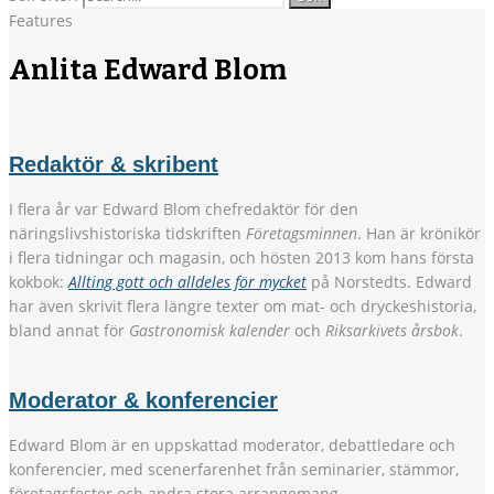
Features
Anlita Edward Blom
Redaktör & skribent
I flera år var Edward Blom chefredaktör för den
näringslivshistoriska tidskriften
Företagsminnen
. Han är krönikör
i flera tidningar och magasin, och hösten 2013 kom hans första
kokbok:
Allting gott och alldeles för mycket
på Norstedts. Edward
har även skrivit flera längre texter om mat- och dryckeshistoria,
bland annat för
Gastronomisk kalender
och
Riksarkivets årsbok
.
Moderator & konferencier
Edward Blom är en uppskattad moderator, debattledare och
konferencier, med scenerfarenhet från seminarier, stämmor,
företagsfester och andra stora arrangemang.