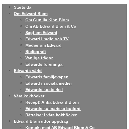
Startsida
Om Edward Blom
Om Gunilla Kinn Blom
Om AB Edward Blom & Co
Sagt om Edward
Edward i radio och TV
Medier om Edward
Bibliografi
Vanliga frågor
Edwards föreningar
Edwards värld
Edwards familjevapen
Edward i sociala medier
Edwards kostcirkel
Våra kokböcker
Recept: Anka Edward Blom
Edwards kulinariska budord
Rättelser i våra kokböcker
Edward Blom utför uppdrag
Kontakt med AB Edward Blom & Co