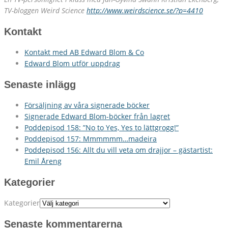
TV-bloggen Weird Science
http://www.weirdscience.se/?p=4410
Kontakt
Kontakt med AB Edward Blom & Co
Edward Blom utför uppdrag
Senaste inlägg
Försäljning av våra signerade böcker
Signerade Edward Blom-böcker från lagret
Poddepisod 158: ”No to Yes, Yes to lättgrogg!”
Poddepisod 157: Mmmmmm…madeira
Poddepisod 156: Allt du vill veta om drajjor – gästartist:
Emil Åreng
Kategorier
Kategorier
Senaste kommentarerna