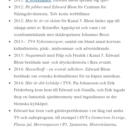
2012:
På jobbet med Edward Blom
för Centrum för
Näringslivshistoria. Tolv korta webbfilmer.
2012:
Mitt liv är ett skämt
för Kanal 5. Blom lärdes upp till
ståupp-artist av Kristoffer Appelqvist och vann i ett
scenframträdande mot skådespelaren Johannes Brost.
2013–:
TV4 Nyhetsmorgon
; samtal om bland annat korvens
kulturhistoria, påsk-, midsommar- och adventsfirande.
2013:
Nugammalt
med Filip och Fredrik i Kanal 5. Edward
Blom berättade mat- och dryckeshistoria i flera avsnitt.
2014:
Hasselhoff – en svensk talkshow
. Edward Blom
berättade om svenska festtraditioner för en häpen amerikan.
2014:
Här är ditt kylskåp
i TV8. Pia Johansson och Erik
Fröderberg kom hem till Edward och Gunilla, och Erik lagade
ihop en fantastisk sjurättersmeny med ingredienser ur det
blomska kylskåpet.
Edward har även varit gäst/expert/domare i en lång rad andra
TV-och radioprogram, till exempel i SVT:s
Gomorron Sverige
,
Pluras jul,
Morronpasset
i P3,
Spanarna, Historieätarna,