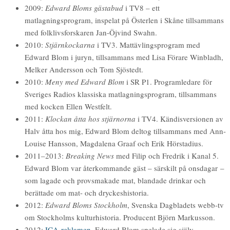
2009:
Edward Bloms gästabud
i TV8 – ett
matlagningsprogram, inspelat på Österlen i Skåne tillsammans
med folklivsforskaren Jan-Öjvind Swahn.
2010:
Stjärnkockarna
i TV3. Mattävlingsprogram med
Edward Blom i juryn, tillsammans med Lisa Förare Winbladh,
Melker Andersson och Tom Sjöstedt.
2010:
Meny med Edward Blom
i SR P1. Programledare för
Sveriges Radios klassiska matlagningsprogram, tillsammans
med kocken Ellen Westfelt.
2011:
Klockan åtta hos stjärnorna
i TV4. Kändisversionen av
Halv åtta hos mig, Edward Blom deltog tillsammans med Ann-
Louise Hansson, Magdalena Graaf och Erik Hörstadius.
2011–2013:
Breaking News
med Filip och Fredrik i Kanal 5.
Edward Blom var återkommande gäst – särskilt på onsdagar –
som lagade och provsmakade mat, blandade drinkar och
berättade om mat- och dryckeshistoria.
2012:
Edward Bloms Stockholm
, Svenska Dagbladets webb-tv
om Stockholms kulturhistoria. Producent Björn Markusson.
2012:
ICA-reklamen
. Edward Blom spelade sig själv.