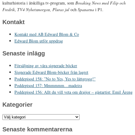
kulturhistoria i åtskilliga tv-program, som
Breaking News med Filip och
Fredrik
,
TV4 Nyhetsmorgon, Pluras jul
och
Spanarna
i P1.
Kontakt
Kontakt med AB Edward Blom & Co
Edward Blom utför uppdrag
Senaste inlägg
Försäljning av våra signerade böcker
Signerade Edward Blom-böcker från lagret
Poddepisod 158: ”No to Yes, Yes to lättgrogg!”
Poddepisod 157: Mmmmmm…madeira
Poddepisod 156: Allt du vill veta om drajjor – gästartist: Emil Åreng
Kategorier
Kategorier
Senaste kommentarerna