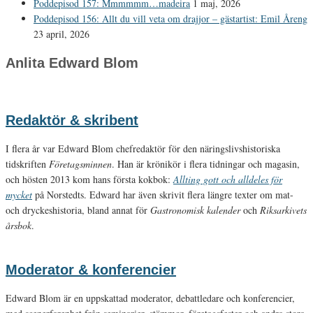
Poddepisod 157: Mmmmmm…madeira
1 maj, 2026
Poddepisod 156: Allt du vill veta om drajjor – gästartist: Emil Åreng
23 april, 2026
Anlita Edward Blom
Redaktör & skribent
I flera år var Edward Blom chefredaktör för den näringslivshistoriska
tidskriften
Företagsminnen
. Han är krönikör i flera tidningar och magasin,
och hösten 2013 kom hans första kokbok:
Allting gott och alldeles för
mycket
på Norstedts. Edward har även skrivit flera längre texter om mat-
och dryckeshistoria, bland annat för
Gastronomisk kalender
och
Riksarkivets
årsbok
.
Moderator & konferencier
Edward Blom är en uppskattad moderator, debattledare och konferencier,