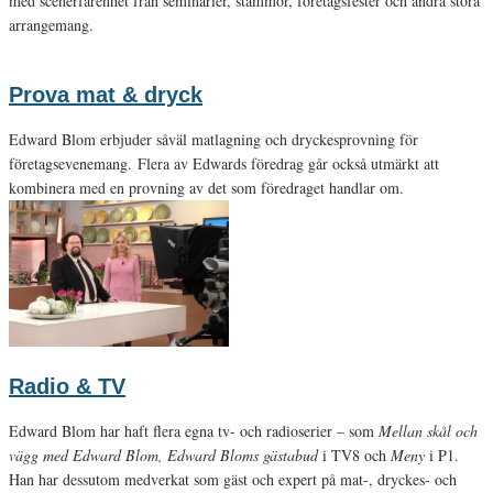
med scenerfarenhet från seminarier, stämmor, företagsfester och andra stora
arrangemang.
Prova mat & dryck
Edward Blom erbjuder såväl matlagning och dryckesprovning för
företagsevenemang. Flera av Edwards föredrag går också utmärkt att
kombinera med en provning av det som föredraget handlar om.
Radio & TV
Edward Blom har haft flera egna tv- och radioserier – som
Mellan skål och
vägg med Edward Blom, Edward Bloms gästabud
i TV8 och
Meny
i P1.
Han har dessutom medverkat som gäst och expert på mat-, dryckes- och