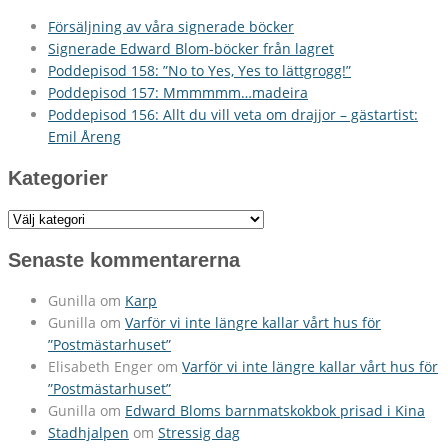
Försäljning av våra signerade böcker
Signerade Edward Blom-böcker från lagret
Poddepisod 158: ”No to Yes, Yes to lättgrogg!”
Poddepisod 157: Mmmmmm…madeira
Poddepisod 156: Allt du vill veta om drajjor – gästartist:
Emil Åreng
Kategorier
Kategorier
Senaste kommentarerna
Gunilla
om
Karp
Gunilla
om
Varför vi inte längre kallar vårt hus för
”Postmästarhuset”
Elisabeth Enger
om
Varför vi inte längre kallar vårt hus för
”Postmästarhuset”
Gunilla
om
Edward Bloms barnmatskokbok prisad i Kina
Stadhjalpen
om
Stressig dag