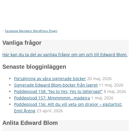
-
Facebook Members WordPress Plugin
Vanliga frågor
Här kan du ta del av vanliga frågor om om och till Edward Blom.
Senaste blogginläggen
Försäljning av våra signerade böcker
20 maj, 2026
Signerade Edward Blom-böcker från lagret
11 maj, 2026
Poddepisod 158: ”No to Yes, Yes to lättgrogg!”
8 maj, 2026
Poddepisod 157: Mmmmmm…madeira
1 maj, 2026
Poddepisod 156: Allt du vill veta om drajjor – gästartist:
Emil Åreng
23 april, 2026
Anlita Edward Blom