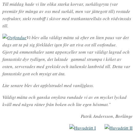
Till middag hade vi lite olika starka korvar, surkålsgryta (var
premiär för många av oss med surkål, men var jättegott till) rostade
rotfrukter, stekt rostbiff i skivor med trattkantarellsås och rödvinssås
till.
Vi blev alla väldigt mätta så efter en liten paus var det
dags att ta på sig förklädet igen för att riva ost till ostfondue.
Gjort på emmenthaler samt appenzeller som var väldigt lagrad och
fantastiskt dyr tydligen, det luktade gammal strumpa i köket av
osten, serverades med grekiskt och italienskt lantbröd till. Detta var
fantastiskt gott och mysigt att äta.
Lite senare blev det apfelstrudel med vaniljglass.
Väldigt mätta och ganska onyktra rundade vi av en mycket lyckad
kväll med några rätter från boken och lite egen höstmat.”
Patrik
Andersson
,
Borlänge