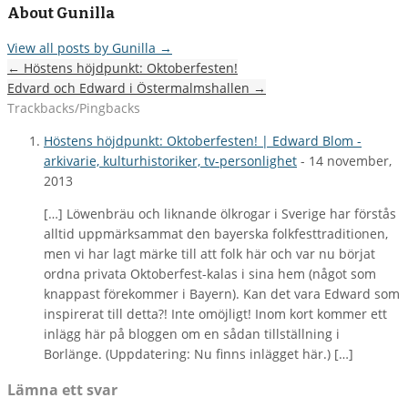
About Gunilla
View all posts by Gunilla
→
←
Höstens höjdpunkt: Oktoberfesten!
Edvard och Edward i Östermalmshallen
→
Trackbacks/Pingbacks
Höstens höjdpunkt: Oktoberfesten! | Edward Blom -
arkivarie, kulturhistoriker, tv-personlighet
-
14 november,
2013
[…] Löwenbräu och liknande ölkrogar i Sverige har förstås
alltid uppmärksammat den bayerska folkfesttraditionen,
men vi har lagt märke till att folk här och var nu börjat
ordna privata Oktoberfest-kalas i sina hem (något som
knappast förekommer i Bayern). Kan det vara Edward som
inspirerat till detta?! Inte omöjligt! Inom kort kommer ett
inlägg här på bloggen om en sådan tillställning i
Borlänge. (Uppdatering: Nu finns inlägget här.) […]
Lämna ett svar