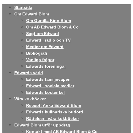
Startsida
Om Edward Blom
Om Gunilla Kinn Blom
Om AB Edward Blom & Co
Sagt om Edward
Edward i radio och TV
Medier om Edward
Bibliografi
Vanliga frågor
Edwards föreningar
Edwards värld
Edwards familjevapen
Edward i sociala medier
Edwards kostcirkel
Våra kokböcker
Recept: Anka Edward Blom
Edwards kulinariska budord
Rättelser i våra kokböcker
Edward Blom utför uppdrag
Kontakt med AB Edward Blom & Co