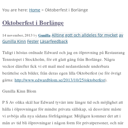
You are here:
Home
>
Oktoberfest i Borlänge
Oktoberfest i Borlänge
14 november, 2013
Gunilla
Allting gott och alldeles för mycket
av
by
Gunilla Kinn
Fester
Läsarfeedback
Tidigt i höstas ordnade Edward och jag en ölprovning på Restaurang
Tennstopet i Stockholm, för ett glatt gäng från Borlänge. Några
veckor därefter fick vi ett mail med nedanstående underbara
berättelse och bilder, från deras egen lilla Oktoberfest (se för övrigt
gärna:
http://www.edwardblom.se/2013/10/25/oktoberfest
).
Gunilla Kinn Blom
P S Av olika skäl har Edward tyvärr inte längre tid och möjlighet att
hålla i ölprovningar för mindre privata sällskap, så dessvärre måste
vi avböja alla nya sådana förfrågningar. Möjligen kommer det att i
mån av tid bli ölprovningar i någon form för privatpersoner, och när