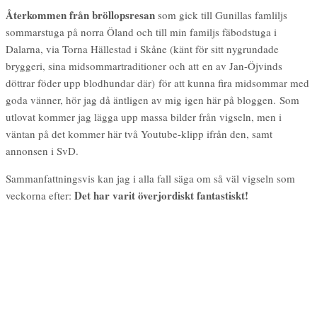
Återkommen från bröllopsresan
som gick till Gunillas famliljs
sommarstuga på norra Öland och till min familjs fäbodstuga i
Dalarna, via Torna Hällestad i Skåne (känt för sitt nygrundade
bryggeri, sina midsommartraditioner och att en av Jan-Öjvinds
döttrar föder upp blodhundar där) för att kunna fira midsommar med
goda vänner, hör jag då äntligen av mig igen här på bloggen. Som
utlovat kommer jag lägga upp massa bilder från vigseln, men i
väntan på det kommer här två Youtube-klipp ifrån den, samt
annonsen i SvD.
Sammanfattningsvis kan jag i alla fall säga om så väl vigseln som
Det har varit överjordiskt fantastiskt!
veckorna efter: