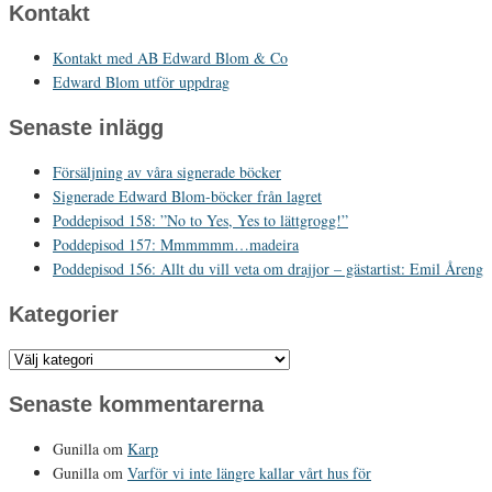
Kontakt
Kontakt med AB Edward Blom & Co
Edward Blom utför uppdrag
Senaste inlägg
Försäljning av våra signerade böcker
Signerade Edward Blom-böcker från lagret
Poddepisod 158: ”No to Yes, Yes to lättgrogg!”
Poddepisod 157: Mmmmmm…madeira
Poddepisod 156: Allt du vill veta om drajjor – gästartist: Emil Åreng
Kategorier
Kategorier
Senaste kommentarerna
Gunilla
om
Karp
Gunilla
om
Varför vi inte längre kallar vårt hus för