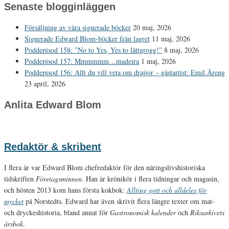
Senaste blogginläggen
Försäljning av våra signerade böcker
20 maj, 2026
Signerade Edward Blom-böcker från lagret
11 maj, 2026
Poddepisod 158: ”No to Yes, Yes to lättgrogg!”
8 maj, 2026
Poddepisod 157: Mmmmmm…madeira
1 maj, 2026
Poddepisod 156: Allt du vill veta om drajjor – gästartist: Emil Åreng
23 april, 2026
Anlita Edward Blom
Redaktör & skribent
I flera år var Edward Blom chefredaktör för den näringslivshistoriska
tidskriften
Företagsminnen
. Han är krönikör i flera tidningar och magasin,
och hösten 2013 kom hans första kokbok:
Allting gott och alldeles för
mycket
på Norstedts. Edward har även skrivit flera längre texter om mat-
och dryckeshistoria, bland annat för
Gastronomisk kalender
och
Riksarkivets
årsbok
.