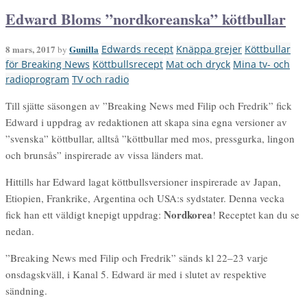
Edward Bloms ”nordkoreanska” köttbullar
8 mars, 2017
Gunilla
Edwards recept
Knäppa grejer
Köttbullar
by
för Breaking News
Köttbullsrecept
Mat och dryck
Mina tv- och
radioprogram
TV och radio
Till sjätte säsongen av ”Breaking News med Filip och Fredrik” fick
Edward i uppdrag av redaktionen att skapa sina egna versioner av
”svenska” köttbullar, alltså ”köttbullar med mos, pressgurka, lingon
och brunsås” inspirerade av vissa länders mat.
Hittills har Edward lagat köttbullsversioner inspirerade av Japan,
Etiopien, Frankrike, Argentina och USA:s sydstater. Denna vecka
Nordkorea
fick han ett väldigt knepigt uppdrag:
! Receptet kan du se
nedan.
”Breaking News med Filip och Fredrik” sänds kl 22–23 varje
onsdagskväll, i Kanal 5. Edward är med i slutet av respektive
sändning.