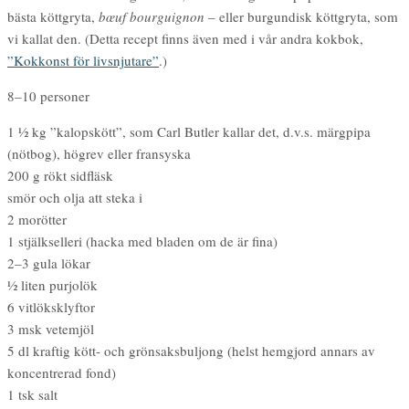
bästa köttgryta,
bœuf bourguignon
– eller burgundisk köttgryta, som
vi kallat den. (Detta recept finns även med i vår andra kokbok,
”Kokkonst för livsnjutare”
.)
8–10 personer
1 1⁄2 kg ”kalopskött”, som Carl Butler kallar det, d.v.s. märgpipa
(nötbog), högrev eller fransyska
200 g rökt sidfläsk
smör och olja att steka i
2 morötter
1 stjälkselleri (hacka med bladen om de är fina)
2–3 gula lökar
1⁄2 liten purjolök
6 vitlöksklyftor
3 msk vetemjöl
5 dl kraftig kött- och grönsaksbuljong (helst hemgjord annars av
koncentrerad fond)
1 tsk salt