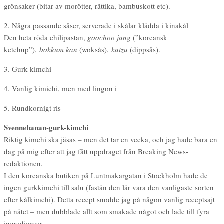
grönsaker (bitar av morötter, rättika, bambuskott etc).
2. Några passande såser, serverade i skålar klädda i kinakål
Den heta röda chilipastan,
goochoo jang
(”koreansk
ketchup”),
bokkum kan
(woksås),
katzu
(dippsås).
3. Gurk-kimchi
4. Vanlig kimichi, men med lingon i
5. Rundkornigt ris
Svennebanan-gurk-kimchi
Riktig kimchi ska jäsas – men det tar en vecka, och jag hade bara en
dag på mig efter att jag fått uppdraget från Breaking News-
redaktionen.
I den koreanska butiken på Luntmakargatan i Stockholm hade de
ingen gurkkimchi till salu (fastän den lär vara den vanligaste sorten
efter kålkimchi). Detta recept snodde jag på någon vanlig receptsajt
på nätet – men dubblade allt som smakade något och lade till fyra
ingredienser.