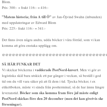
Blom.
Pris: 300:- + frakt 116:- = 416:-
”Matens historia; från A till Ö”
av Jan-Öjvind Swahn (inbunden)
med uppdateringar av Edward Blom
Pris: 225:- frakt 116:- = 341:-
Det finns även några andra, udda böcker i våra förråd, som vi kan
komma att göra enstaka upplägg om.
@@@@@@@@@@@@@@@@@@@@@@@@@@@@@@@
SÅ HÄR FUNKAR DET
vadderade PostNord-kuvert
Vi skickar böckerna i
. Men vi gör av
logistiska skäl bara utskick ett par gånger i veckan, så beställ i god
tid om du vill vara säker på att få dem i tid. Tjocka böcker, t ex
etikettboken, måste vi sända från postterminal, så de har ännu längre
Böcker som ska komma fram före jul måste enligt
leveranstid.
PostNord skickas före den 20 december (men det kan givetvis ske
förseningar).