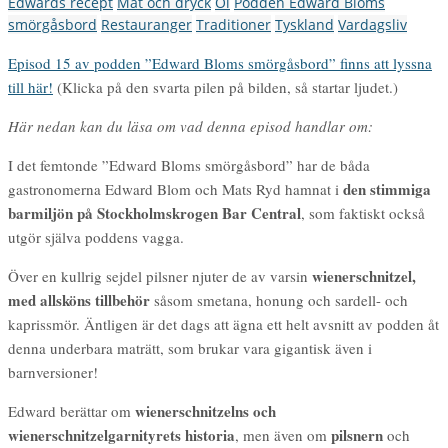
Edwards recept
Mat och dryck
Öl
Podden Edward Bloms
smörgåsbord
Restauranger
Traditioner
Tyskland
Vardagsliv
Episod 15 av podden ”Edward Bloms smörgåsbord” finns att lyssna
till här!
(Klicka på den svarta pilen på bilden, så startar ljudet.)
Här nedan kan du läsa om vad denna episod handlar om:
I det femtonde ”Edward Bloms smörgåsbord” har de båda
den stimmiga
gastronomerna Edward Blom och Mats Ryd hamnat i
barmiljön på Stockholmskrogen Bar Central
, som faktiskt också
utgör själva poddens vagga.
wienerschnitzel,
Över en kullrig sejdel pilsner njuter de av varsin
med allsköns tillbehör
såsom smetana, honung och sardell- och
kaprissmör. Äntligen är det dags att ägna ett helt avsnitt av podden åt
denna underbara maträtt, som brukar vara gigantisk även i
barnversioner!
wienerschnitzelns och
Edward berättar om
wienerschnitzelgarnityrets historia
pilsnern
, men även om
och