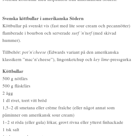
Svenska köttbullar i amerikanska Södern
Köttbullar på svenskt vis (fast med lite sour cream och pecannötter)
flamberade i bourbon och serverade
surf ’n’turf
(med skivad
hummer).
Tillbehör:
pot’n’cheese
(Edwards variant på den amerikanska
klassikern ”mac’n’cheese”), lingonketchup och
key lime
-pressgurka
Köttbullar
500 g nötfärs
500 g fläskfärs
2 ägg
1 dl rivet, torrt vitt bröd
1,5–2 dl smetana eller crème fraîche (eller något annat som
påminner om amerikansk sour cream)
1–2 st röda (eller gula) lökar, grovt rivna eller ytterst finhackade
1 tsk salt