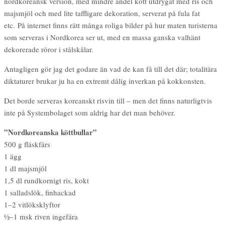
nordkoreansk version, med mindre andel kött utdrygat med ris och
majsmjöl och med lite taffligare dekoration, serverat på fula fat
etc. På internet finns rätt många roliga bilder på hur maten turisterna
som serveras i Nordkorea ser ut, med en massa ganska valhänt
dekorerade röror i stålskålar.
Antagligen gör jag det godare än vad de kan få till det där; totalitära
diktaturer brukar ju ha en extremt dålig inverkan på kokkonsten.
Det borde serveras koreanskt risvin till – men det finns naturligtvis
inte på Systembolaget som aldrig har det man behöver.
”Nordkoreanska köttbullar”
500 g fläskfärs
1 ägg
1 dl majsmjöl
1,5 dl rundkornigt ris, kokt
1 salladslök, finhackad
1–2 vitlöksklyftor
½–1 msk riven ingefära