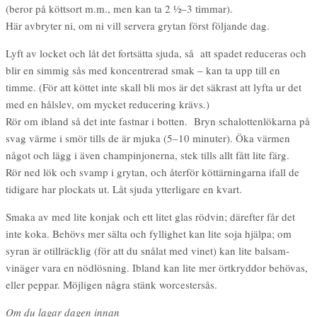
(beror på köttsort m.m., men kan ta 2 1⁄2–3 timmar).
Här avbryter ni, om ni vill servera grytan först följande dag.
Lyft av locket och låt det fortsätta sjuda, så att spadet reduceras och
blir en simmig sås med koncentrerad smak – kan ta upp till en
timme. (För att köttet inte skall bli mos är det säkrast att lyfta ur det
med en hålslev, om mycket reducering krävs.)
Rör om ibland så det inte fastnar i botten. Bryn schalottenlökarna på
svag värme i smör tills de är mjuka (5–10 minuter). Öka värmen
något och lägg i även champinjonerna, stek tills allt fått lite färg.
Rör ned lök och svamp i grytan, och återför köttärningarna ifall de
tidigare har plockats ut. Låt sjuda ytterligare en kvart.
Smaka av med lite konjak och ett litet glas rödvin; därefter får det
inte koka. Behövs mer sälta och fyllighet kan lite soja hjälpa; om
syran är otillräcklig (för att du snålat med vinet) kan lite balsam-
vinäger vara en nödlösning. Ibland kan lite mer örtkryddor behövas,
eller peppar. Möjligen några stänk worcestersås.
Om du lagar dagen innan