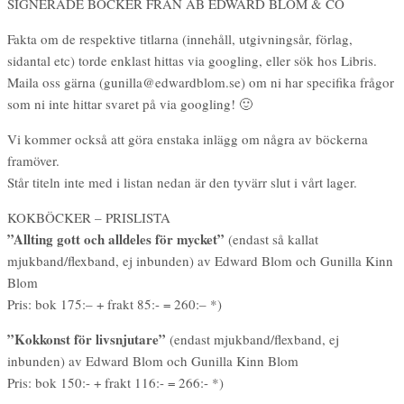
SIGNERADE BÖCKER FRÅN AB EDWARD BLOM & CO
Fakta om de respektive titlarna (innehåll, utgivningsår, förlag,
sidantal etc) torde enklast hittas via googling, eller sök hos Libris.
Maila oss gärna (gunilla@edwardblom.se) om ni har specifika frågor
som ni inte hittar svaret på via googling! 🙂
Vi kommer också att göra enstaka inlägg om några av böckerna
framöver.
Står titeln inte med i listan nedan är den tyvärr slut i vårt lager.
KOKBÖCKER – PRISLISTA
”Allting gott och alldeles för mycket”
(endast så kallat
mjukband/flexband, ej inbunden) av Edward Blom och Gunilla Kinn
Blom
Pris: bok 175:– + frakt 85:- = 260:– *)
”Kokkonst för livsnjutare”
(endast mjukband/flexband, ej
inbunden) av Edward Blom och Gunilla Kinn Blom
Pris: bok 150:- + frakt 116:- = 266:- *)