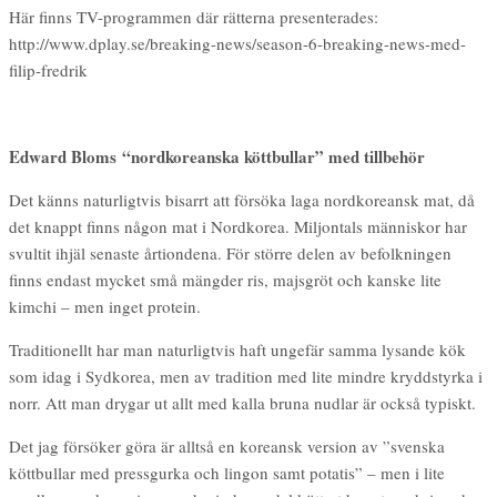
Här finns TV-programmen där rätterna presenterades:
http://www.dplay.se/breaking-news/season-6-breaking-news-med-
filip-fredrik
Edward Bloms “nordkoreanska köttbullar” med tillbehör
Det känns naturligtvis bisarrt att försöka laga nordkoreansk mat, då
det knappt finns någon mat i Nordkorea. Miljontals människor har
svultit ihjäl senaste årtiondena. För större delen av befolkningen
finns endast mycket små mängder ris, majsgröt och kanske lite
kimchi – men inget protein.
Traditionellt har man naturligtvis haft ungefär samma lysande kök
som idag i Sydkorea, men av tradition med lite mindre kryddstyrka i
norr. Att man drygar ut allt med kalla bruna nudlar är också typiskt.
Det jag försöker göra är alltså en koreansk version av ”svenska
köttbullar med pressgurka och lingon samt potatis” – men i lite