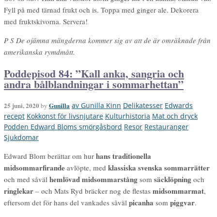
Fyll på med tärnad frukt och is. Toppa med ginger ale. Dekorera
med fruktskivorna. Servera!
P S De ojämna mängderna kommer sig av att de är omräknade från
amerikanska rymdmått.
Poddepisod 84: ”Kall anka, sangria och
andra bålblandningar i sommarhettan”
25 juni, 2020
Gunilla
av Gunilla Kinn
Delikatesser
Edwards
by
recept
Kokkonst för livsnjutare
Kulturhistoria
Mat och dryck
Podden Edward Bloms smörgåsbord
Resor
Restauranger
Sjukdomar
hans traditionella
Edward Blom berättar om hur
midsommarfirande
klassiska svenska sommarrätter
avlöpte, med
hemlövad midsommarstång
säcklöpning
och med såväl
som
och
ringlekar
midsommarmat
– och Mats Ryd bräcker nog de flestas
,
picanha
piggvar
eftersom det för hans del vankades såväl
som
.