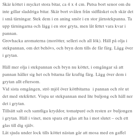
Skär köttet i mycket stora bitar, ca 4 x 4 cm. Putsa bort senor om du
inte gillar sladdriga bitar. Skär bort svålen från sidfläsket och skär det
i små tärningar. Stek dem i en aning smör i en stor järnstekpanna. Ta
upp tärningarna och lägg i en stor gryta, men låt fettet vara kvar i
pannan.
Grovhacka aromaterna (morötter, selleri och all lök). Häll på olja i
stekpannan, om det behövs, och bryn dem tills de får färg. Lägg över
i grytan.
Häll mer olja i stekpannan och bryn nu köttet, i omgångar så att
pannan håller sig het och bitarna får kraftig färg. Lägg över dem i
grytan allt eftersom.
Vid sista omgången, strö mjöl över köttbitarna i pannan och rör ut
det med stekfettet. Vispa ur stekpannan med lite buljong och häll ner
det i grytan.
Tillsätt salt och samtliga kryddor, tomatpuré och resten av buljongen
i grytan. Häll i vinet, men spara ett glas att ha i mot slutet – och ett
glas till dig själv.
Låt sjuda under lock tills köttet nästan går att mosa med en gaffel