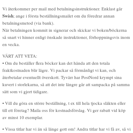
Vi återkommer per mail med betalningsinstruktioner. Enklast går
Swish
; ange i första beställningsmailet om du föredrar annan
betalningsmetod (via bank).
När betalningen kommit in signerar och skickar vi boken/böckerna
så snart vi hinner enligt önskade instruktioner, förhoppningsvis inom
en vecka.
VÄRT ATT VETA:
• Om du beställer flera böcker kan det hända att den totala
fraktkostnaden blir lägre. Vi packar så förmånligt vi kan, och
återbetalar eventuellt överskott. Tyvärr har PostNord krympt sina
kuvert i storlekarna, så att det inte längre går att sampacka på samma
sätt som vi gjort tidigare.
• Vill du göra en större beställning, t ex till hela tjocka släkten eller
till ett företag? Maila oss för kostnadsförslag. Vi ger rabatt vid köp
av minst 10 exemplar.
• Vissa titlar har vi än så länge gott om! Andra titlar har vi få av, så vi