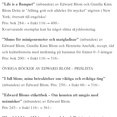
”Life is a Banquet”
(inbunden) av Edward Blom och Gunilla Kinn
Blom Detta är ”Allting gott och alldeles för mycket” utgiven i New
York; översatt till engelska!
Pris: bok 284:- + frakt 116:-= 400:-
Kvarvarande exemplar kan ha något slitna skyddsomslag.
”Mums för minigourmeter och matgladisar”
(inbunden) av
Edward Blom, Gunilla Kinn Blom och Henrietta Anefalk; recept, råd
och kulturhistoria med inriktning på barnmat för främst 0–3-åringar
Pris: bok 200:- + frakt 116:-= 316:-
ÖVRIGA BÖCKER AV EDWARD BLOM – PRISLISTA
”I full blom; mina betraktelser om viktiga och oviktiga ting”
(inbunden) av Edward Blom. Pris: 250:- + frakt 66:- = 316:-
”Edward Bloms etikettbok – Om konsten att umgås med
människor”
(inbunden) av Edward Blom.
Pris 245:- + frakt 116:- = 361:-