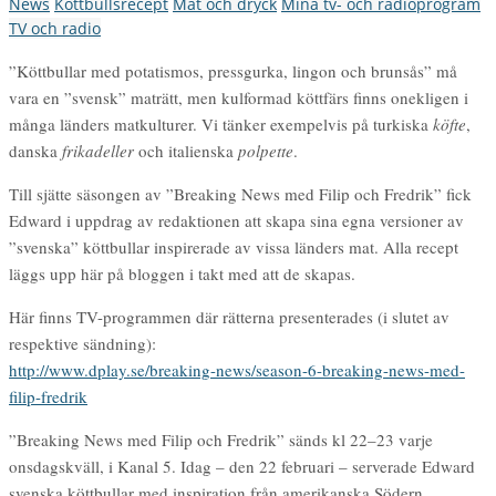
News
Köttbullsrecept
Mat och dryck
Mina tv- och radioprogram
TV och radio
”Köttbullar med potatismos, pressgurka, lingon och brunsås” må
vara en ”svensk” maträtt, men kulformad köttfärs finns onekligen i
många länders matkulturer. Vi tänker exempelvis på turkiska
köfte
,
danska
frikadeller
och italienska
polpette
.
Till sjätte säsongen av ”Breaking News med Filip och Fredrik” fick
Edward i uppdrag av redaktionen att skapa sina egna versioner av
”svenska” köttbullar inspirerade av vissa länders mat. Alla recept
läggs upp här på bloggen i takt med att de skapas.
Här finns TV-programmen där rätterna presenterades (i slutet av
respektive sändning):
http://www.dplay.se/breaking-news/season-6-breaking-news-med-
filip-fredrik
”Breaking News med Filip och Fredrik” sänds kl 22–23 varje
onsdagskväll, i Kanal 5. Idag – den 22 februari – serverade Edward
svenska köttbullar med inspiration från amerikanska Södern.