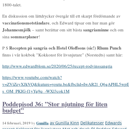
1800-talet.
En diskussion om lättdrycker övergår till ett skarpt fördömande av
vaccinationsmotståndare
, och Edward tipsar om hur man gör
Johannesmjölk
sangriaminne
– samt berättar om sitt bästa
och om
sommarplaner
sina
!
Recepten på sangria och Hotel Oloffsons (sic!) Rhum Punch
P S
finns i vår kokbok ”Kokkonst för livsnjutare” (Norstedts) samt här:
http://www.edwardblom.se/2020/06/25/recept-rodvinssangria
https://www.youtube.com/watch?
v=ZViZeyXJkVQ&feature=youtu.be&fbclid=IwAR2l_Q6gAPHL5w
s_OM_PKIG-f1yYg9q_-WXl3cok1M
Poddepisod 36: ”Stor njutning för liten
budget”
14 februari, 2019
Gunilla
av Gunilla Kinn
Delikatesser
Edwards
by