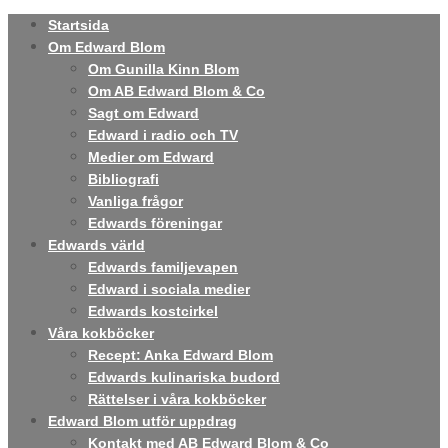
Startsida
Om Edward Blom
Om Gunilla Kinn Blom
Om AB Edward Blom & Co
Sagt om Edward
Edward i radio och TV
Medier om Edward
Bibliografi
Vanliga frågor
Edwards föreningar
Edwards värld
Edwards familjevapen
Edward i sociala medier
Edwards kostcirkel
Våra kokböcker
Recept: Anka Edward Blom
Edwards kulinariska budord
Rättelser i våra kokböcker
Edward Blom utför uppdrag
Kontakt med AB Edward Blom & Co