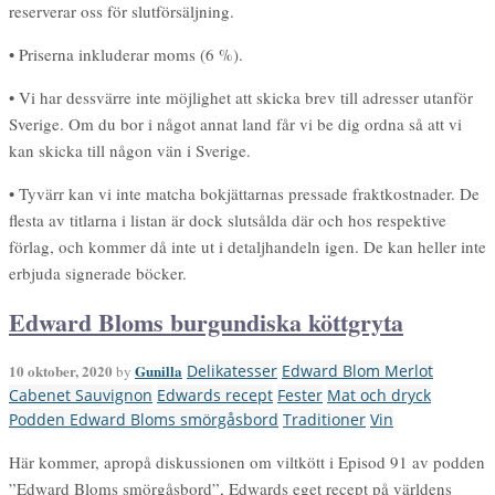
reserverar oss för slutförsäljning.
• Priserna inkluderar moms (6 %).
• Vi har dessvärre inte möjlighet att skicka brev till adresser utanför
Sverige. Om du bor i något annat land får vi be dig ordna så att vi
kan skicka till någon vän i Sverige.
• Tyvärr kan vi inte matcha bokjättarnas pressade fraktkostnader. De
flesta av titlarna i listan är dock slutsålda där och hos respektive
förlag, och kommer då inte ut i detaljhandeln igen. De kan heller inte
erbjuda signerade böcker.
Edward Bloms burgundiska köttgryta
10 oktober, 2020
Gunilla
Delikatesser
Edward Blom Merlot
by
Cabenet Sauvignon
Edwards recept
Fester
Mat och dryck
Podden Edward Bloms smörgåsbord
Traditioner
Vin
Här kommer, apropå diskussionen om viltkött i Episod 91 av podden
”Edward Bloms smörgåsbord”, Edwards eget recept på världens