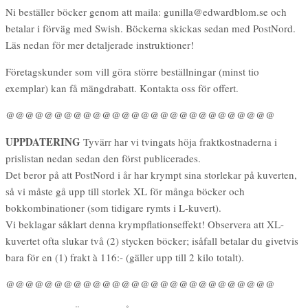
Ni beställer böcker genom att maila: gunilla@edwardblom.se och
betalar i förväg med Swish. Böckerna skickas sedan med PostNord.
Läs nedan för mer detaljerade instruktioner!
Företagskunder som vill göra större beställningar (minst tio
exemplar) kan få mängdrabatt. Kontakta oss för offert.
@@@@@@@@@@@@@@@@@@@@@@@@@@@@
UPPDATERING
Tyvärr har vi tvingats höja fraktkostnaderna i
prislistan nedan sedan den först publicerades.
Det beror på att PostNord i år har krympt sina storlekar på kuverten,
så vi måste gå upp till storlek XL för många böcker och
bokkombinationer (som tidigare rymts i L-kuvert).
Vi beklagar såklart denna krympflationseffekt! Observera att XL-
kuvertet ofta slukar två (2) stycken böcker; isåfall betalar du givetvis
bara för en (1) frakt à 116:- (gäller upp till 2 kilo totalt).
@@@@@@@@@@@@@@@@@@@@@@@@@@@@