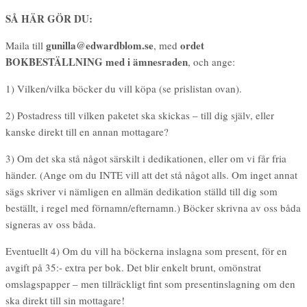
SÅ HÄR GÖR DU:
gunilla@edwardblom.se
ordet
Maila till
, med
BOKBESTÄLLNING med i ämnesraden
, och ange:
1) Vilken/vilka böcker du vill köpa (se prislistan ovan).
2) Postadress till vilken paketet ska skickas – till dig själv, eller
kanske direkt till en annan mottagare?
3) Om det ska stå något särskilt i dedikationen, eller om vi får fria
händer. (Ange om du INTE vill att det stå något alls. Om inget annat
sägs skriver vi nämligen en allmän dedikation ställd till dig som
beställt, i regel med förnamn/efternamn.) Böcker skrivna av oss båda
signeras av oss båda.
Eventuellt 4) Om du vill ha böckerna inslagna som present, för en
avgift på 35:- extra per bok. Det blir enkelt brunt, omönstrat
omslagspapper – men tillräckligt fint som presentinslagning om den
ska direkt till sin mottagare!