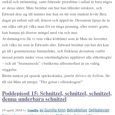
surkål och strömming, samt friterade pizzabitar i sallad är bara några
av deras idéer. Mats berättar om hur han tillreder orrskrov, och
Edward drar sig till minnes hur han en tid som student levde flera
dagar på enbart salt sill, fetaost och äppelvin. Dessutom tipsar de tu
om olika sätt på vilka man för en ringa penning, eller rentav gratis,
kan hamna på diverse mingel med vin och mat.
Avslutningsvis får vi veta vilka kötträtter som är Mats tre favoriter,
och vilka tio som är Edwards dito. Edward berättar om hur det kan
gå till i gourmeternas himmelrike, och förklarar dessutom varför
mosad potatis under vissa omständigheter upphäver alla etikettregler
– och att ”béarnaisesås” i butikerna alltsomoftast är en vidrig
styggelse.
Blotta tanken på spansk spickeskinka,
jamón ibérico de bellota
, får
till sist Mats att utropa: ”Fler grisar i ollonskogen!”
Poddepisod 15: Schnitzel, schnitzel, schnitzel,
denna underbara schnitzel
19 april, 2018
Gunilla
av Gunilla Kinn
Betraktelser
Delikatesser
by