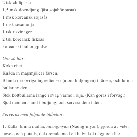
2 tsk chilipasta
1,5 msk doendjang (jäst sojabönpasta)
1 msk koreansk sojasås
1 msk sesamolja
1 tsk risvinäger
2 tsk koreansk fisksås
koreanskt buljongpulver
Gör så här:
Koka riset.
Knåda in majsmjölet i färsen.
Blanda ner övriga ingredienser (utom buljongen) i färsen, och forma
bullar av den.
Stek köttbullarna länge i svag värme i olja. (Kan göras i förväg.)
Sjud dem en stund i buljong, och servera dem i den.
Serveras med följande tillbehör:
1. Kalla, bruna nudlar,
naengmyun
(Naung-myon), gjorda av vete,
bovete och potatis, dekorerade med ett halvt kokt ägg och lite