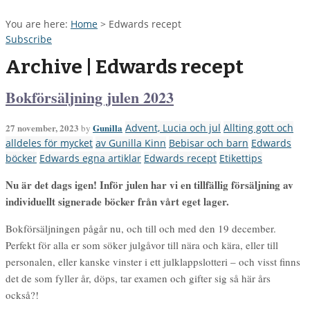
You are here:
Home
>
Edwards recept
Subscribe
Archive | Edwards recept
Bokförsäljning julen 2023
27 november, 2023
Gunilla
Advent, Lucia och jul
Allting gott och
by
alldeles för mycket
av Gunilla Kinn
Bebisar och barn
Edwards
böcker
Edwards egna artiklar
Edwards recept
Etikettips
Nu är det dags igen! Inför julen har vi en tillfällig försäljning av
individuellt signerade böcker från vårt eget lager.
Bokförsäljningen pågår nu, och till och med den 19 december.
Perfekt för alla er som söker julgåvor till nära och kära, eller till
personalen, eller kanske vinster i ett julklappslotteri – och visst finns
det de som fyller år, döps, tar examen och gifter sig så här års
också?!