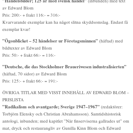
”Handelsbilder; 125 år med svensk handel”
(inbunden) med text
av Edward Blom
Pris: 200:- + frakt 116:- = 316:-
Kvarvarande exemplar kan ha något slitna skyddsomslag. Endast få
exemplar kvar!
”Ögonblicket – 52 händelser ur Företagsminnen”
(häftad) med
bildtexter av Edward Blom
Pris: 50:- + frakt 66:- = 116:-
”Deutsche, die das Stockholmer Braueriwesen industralisierten”
(häftad, 70 sidor) av Edward Blom
Pris: 125:- + frakt 66:- = 191:-
ÖVRIGA TITLAR MED VISST INNEHÅLL AV EDWARD BLOM –
PRISLISTA
”Radikalism och avantgarde; Sverige 1947–1967”
(redaktörer:
Torbjörn Elensky och Christian Abrahamsson). Samtidshistorisk
antologi, inbunden; med kapitlet ”När finserviserna gallrades ut” om
mat, dryck och restaurangliv av Gunilla Kinn Blom och Edward