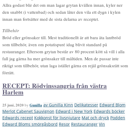
Allra godast blir det om man lagar grytan kvällen innan, kyler ner
den snabbt (i vattenbad) och sedan låter den vila ett dygn i kylen
innan man fortsätter med de sista delarna av receptet.
Tillbehör
Bröd eller grönsaker till. Mest traditionellt är att bara äta lantbröd
som tillbehör, även om potatispuré idag blivit standard på
restauranger. Eftersom grytan består av 80 procent kött så vill i alla
fall jag gärna ha mer grönsaker till måltiden. Men de passar inte
riktigt som tillbehör, utan laga istället gärna en rejäl grönsaksrätt som
förrätt.
RECEPT: Rödvinssangria från västra
Harlem
25 juni, 2020
Gunilla
av Gunilla Kinn
Delikatesser
Edward Blom
by
Merlot Cabenet Sauvignon
Edward i New York
Edwards böcker
Edwards recept
Kokkonst för livsnjutare
Mat och dryck
Podden
Edward Bloms smörgåsbord
Resor
Restauranger
Vin