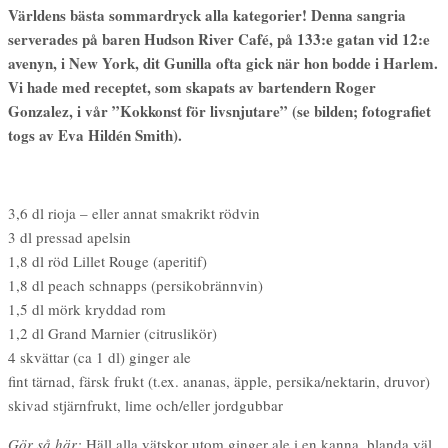
Världens bästa sommardryck alla kategorier! Denna sangria
serverades på baren Hudson River Café, på 133:e gatan vid 12:e
avenyn, i New York, dit Gunilla ofta gick när hon bodde i Harlem.
Vi hade med receptet, som skapats av bartendern Roger
Gonzalez, i vår ”Kokkonst för livsnjutare” (se bilden; fotografiet
togs av Eva Hildén Smith).
3,6 dl rioja – eller annat smakrikt rödvin
3 dl pressad apelsin
1,8 dl röd Lillet Rouge (aperitif)
1,8 dl peach schnapps (persikobrännvin)
1,5 dl mörk kryddad rom
1,2 dl Grand Marnier (citruslikör)
4 skvättar (ca 1 dl) ginger ale
fint tärnad, färsk frukt (t.ex. ananas, äpple, persika/nektarin, druvor)
skivad stjärnfrukt, lime och/eller jordgubbar
Gör så här:
Häll alla vätskor utom ginger ale i en kanna, blanda väl.