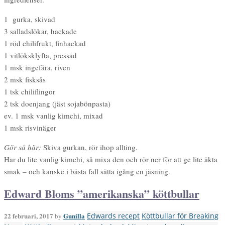
1 gurka, skivad
3 salladslökar, hackade
1 röd chilifrukt, finhackad
1 vitlöksklyfta, pressad
1 msk ingefära, riven
2 msk fisksås
1 tsk chiliflingor
2 tsk doenjang (jäst sojabönpasta)
ev. 1 msk vanlig kimchi, mixad
1 msk risvinäger
Gör så här:
Skiva gurkan, rör ihop allting.
Har du lite vanlig kimchi, så mixa den och rör ner för att ge lite äkta
smak – och kanske i bästa fall sätta igång en jäsning.
Edward Bloms ”amerikanska” köttbullar
22 februari, 2017
Gunilla
Edwards recept
Köttbullar för Breaking
by