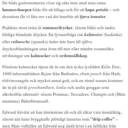
De båda gastronomerna visar sig sitta inne med rena rama
husmorsknepen
kupa potatis
både för att tillaga och för att
– och
tjuva tomater
dessutom får vi lära oss vad det innebär att
.
sommardrycker
Poddens stora tema är
, såsom båler och andra
härliga blandade drycker. En lyssnarfråga om
kalimotxo
(baskiska)
eller
calimocho
(spanska) leder inte bara till själva
dryckesblandningen utan även till mer eller mindre osannolika
kalmucker
ordenssällskap
utvikningar om
och
.
Förutom kalmucker tipsar de tu om den tyska lyxbålen
Kalte Ente
,
1600-talsromdrinken
Bajan
från Barbados,
rhum punch
från Haiti,
rödvinssangria och mycket annat gott, och en stund senare kommer
de in på såväl
grosshandlare
,
lonka
och andra groggar som
alkoholfria alternativ såsom Pommac, Trocadero, Champis och (Mats
mammas) fläderblomssaft.
Edward hävdar att han åtminstone då och då råkar vara trendriktig,
”drip coffee”
såsom när hans bryggkaffe plötsligt lanseras som
–
men Mats vidhåller att Edward nog ändå lever i en luftficka från