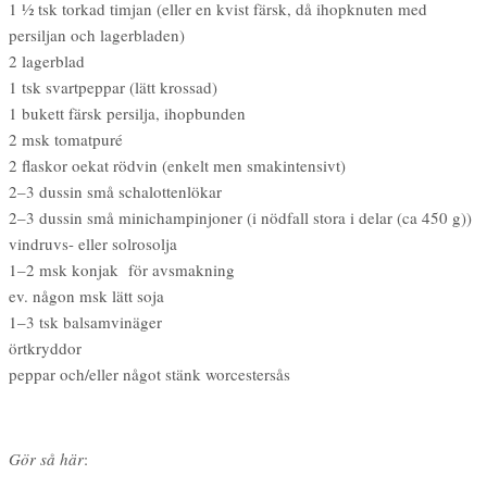
1 1⁄2 tsk torkad timjan (eller en kvist färsk, då ihopknuten med
persiljan och lagerbladen)
2 lagerblad
1 tsk svartpeppar (lätt krossad)
1 bukett färsk persilja, ihopbunden
2 msk tomatpuré
2 flaskor oekat rödvin (enkelt men smakintensivt)
2–3 dussin små schalottenlökar
2–3 dussin små minichampinjoner (i nödfall stora i delar (ca 450 g))
vindruvs- eller solrosolja
1–2 msk konjak för avsmakning
ev. någon msk lätt soja
1–3 tsk balsamvinäger
örtkryddor
peppar och/eller något stänk worcestersås
Gör så här
: