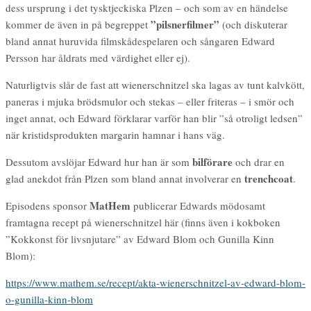
dess ursprung i det tysktjeckiska Plzen – och som av en händelse
”pilsnerfilmer”
kommer de även in på begreppet
(och diskuterar
bland annat huruvida filmskådespelaren och sångaren Edward
Persson har åldrats med värdighet eller ej).
Naturligtvis slår de fast att wienerschnitzel ska lagas av tunt kalvkött,
paneras i mjuka brödsmulor och stekas – eller friteras – i smör och
inget annat, och Edward förklarar varför han blir ”så otroligt ledsen”
när kristidsprodukten margarin hamnar i hans väg.
bilförare
Dessutom avslöjar Edward hur han är som
och drar en
trenchcoat
glad anekdot från Plzen som bland annat involverar en
.
MatHem
Episodens sponsor
publicerar Edwards mödosamt
framtagna recept på wienerschnitzel här (finns även i kokboken
”Kokkonst för livsnjutare” av Edward Blom och Gunilla Kinn
Blom):
https://www.mathem.se/recept/akta-wienerschnitzel-av-edward-blom-
o-gunilla-kinn-blom