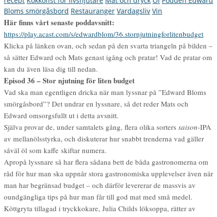
recept
Kokkonst för livsnjutare
Mat och dryck
Öl
Podden Edward
Bloms smörgåsbord
Restauranger
Vardagsliv
Vin
Här finns vårt senaste poddavsnitt:
https://play.acast.com/s/edwardblom/36.stornjutningforlitenbudget
Klicka på länken ovan, och sedan på den svarta triangeln på bilden –
så sätter Edward och Mats genast igång och pratar! Vad de pratar om
kan du även läsa dig till nedan.
Episod 36 – Stor njutning för liten budget
Vad ska man egentligen dricka när man lyssnar på ”Edward Bloms
smörgåsbord”? Det undrar en lyssnare, så det reder Mats och
Edward omsorgsfullt ut i detta avsnitt.
Själva provar de, under samtalets gång, flera olika sorters
saison
-IPA
av mellanölsstyrka, och diskuterar hur snabbt trenderna vad gäller
såväl öl som kaffe skiftar numera.
Apropå lyssnare så har flera sådana bett de båda gastronomerna om
råd för hur man ska uppnår stora gastronomiska upplevelser även när
man har begränsad budget – och därför levererar de massvis av
oundgängliga tips på hur man får till god mat med små medel.
Köttgryta tillagad i tryckkokare, Julia Childs löksoppa, rätter av