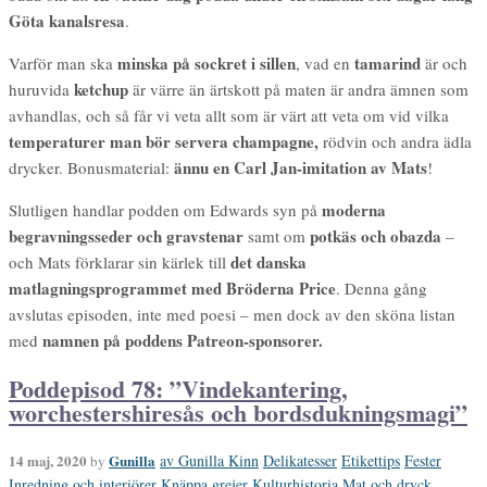
Göta kanalsresa
.
minska på sockret i sillen
tamarind
Varför man ska
, vad en
är och
ketchup
huruvida
är värre än ärtskott på maten är andra ämnen som
avhandlas, och så får vi veta allt som är värt att veta om vid vilka
temperaturer man bör servera champagne,
rödvin och andra ädla
ännu en Carl Jan-imitation av Mats
drycker. Bonusmaterial:
!
moderna
Slutligen handlar podden om Edwards syn på
begravningsseder och gravstenar
potkäs och obazda
samt om
–
det danska
och Mats förklarar sin kärlek till
matlagningsprogrammet med Bröderna Price
. Denna gång
avslutas episoden, inte med poesi – men dock av den sköna listan
namnen på poddens Patreon-sponsorer.
med
Poddepisod 78: ”Vindekantering,
worchestershiresås och bordsdukningsmagi”
14 maj, 2020
Gunilla
av Gunilla Kinn
Delikatesser
Etikettips
Fester
by
Inredning och interiörer
Knäppa grejer
Kulturhistoria
Mat och dryck