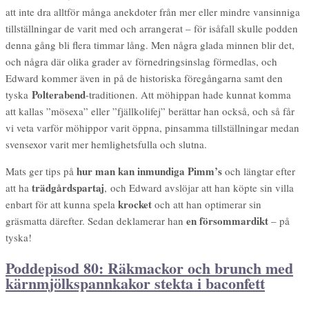
att inte dra alltför många anekdoter från mer eller mindre vansinniga
tillställningar de varit med och arrangerat – för isåfall skulle podden
denna gång bli flera timmar lång. Men några glada minnen blir det,
och några där olika grader av förnedringsinslag förmedlas, och
Edward kommer även in på de historiska föregångarna samt den
Polterabend
tyska
-traditionen. Att möhippan hade kunnat komma
att kallas ”mösexa” eller ”fjällkolifej” berättar han också, och så får
vi veta varför möhippor varit öppna, pinsamma tillställningar medan
svensexor varit mer hemlighetsfulla och slutna.
hur man kan inmundiga Pimm’s
Mats ger tips på
och längtar efter
trädgårdspartaj
att ha
, och Edward avslöjar att han köpte sin villa
krocket
enbart för att kunna spela
och att han optimerar sin
en försommardikt
gräsmatta därefter. Sedan deklamerar han
– på
tyska!
Poddepisod 80: Räkmackor och brunch med
kärnmjölkspannkakor stekta i baconfett