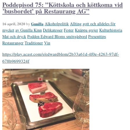
Poddepisod 75: ”Köttskola och köttkoma vid
’busbordet’ på Restaurang AG”
16 april, 2020
Gunilla
Alkoholpolitik
Allting gott och alldeles för
by
mycket
av Gunilla Kinn
Delikatesser
Fester
Knäppa grejer
Kulturhistoria
Mat och dryck
Podden Edward Bloms smörgåsbord
Presenttips
Restauranger
Traditioner
Vin
https://play.acast.com/s/edwardblom/2b33a61d-4f0e-4263-97df-
678b9699324f