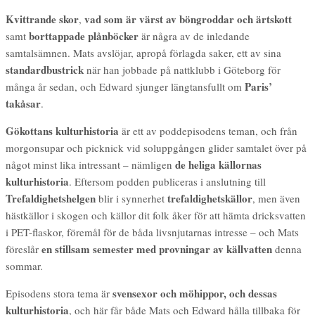
Kvittrande skor
vad som är värst av böngroddar och ärtskott
,
borttappade plånböcker
samt
är några av de inledande
samtalsämnen. Mats avslöjar, apropå förlagda saker, ett av sina
standardbustrick
när han jobbade på nattklubb i Göteborg för
Paris’
många år sedan, och Edward sjunger längtansfullt om
takåsar
.
Gökottans kulturhistoria
är ett av poddepisodens teman, och från
morgonsupar och picknick vid soluppgången glider samtalet över på
de heliga källornas
något minst lika intressant – nämligen
kulturhistoria
. Eftersom podden publiceras i anslutning till
Trefaldighetshelgen
trefaldighetskällor
blir i synnerhet
, men även
hästkällor i skogen och källor dit folk åker för att hämta dricksvatten
i PET-flaskor, föremål för de båda livsnjutarnas intresse – och Mats
en stillsam semester med provningar av källvatten
föreslår
denna
sommar.
svensexor och möhippor, och dessas
Episodens stora tema är
kulturhistoria
, och här får både Mats och Edward hålla tillbaka för