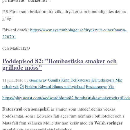
Edwards ”bucket list”
på
!
P S För er som brukar undra vilka drycker som inmundigades denna
gång:
Edward drack:
https://www.systembolaget.se/dryck/vita-viner/marin-
228701
och Mats: H2O
Poddepisod 82: ”Bombastiska smaker och
grillade möss”
11 juni, 2020
Gunilla
av Gunilla Kinn
Delikatesser
Kulturhistoria
Mat
by
och dryck
Öl
Podden Edward Bloms smörgåsbord
Restauranger
Vin
https://play.acast.com/s/edwardblom/82.bombastiskasmakerochgrilla
Datorstrul
senapskål
och
är ämnen som inleder denna veckas
poddsamtal, som i Edwards fall äger rum hemma i biblioteket och i
Welsh springer
Mats fall från skånska Mölle där han kelar med en
spaniel
trädgårdsdrinkar
och dricker
.