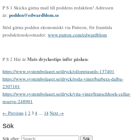
P S 1 Skicka gärna mail till poddens redaktion! Adressen
podden@edwardblom.se
är:
Stöd gärna podden ekonomiskt via Patreon, för framtida
produktionskostnader:
www.patron.com/edwardblom
Mats dryckestips inför påsken
P S 2 Här är
:
https://www.systembolaget.se/dryck/ol/oppigards-137401
https://www.systembolaget.se/dryck/roda-viner/barbera-dalba-
2307101
https://www.systembolaget.se/dryck/vita-viner/franschhoek-cellar-
reserve-248901
← Previous
1
2
3
4
…
14
Next →
Sök
Sök efter: