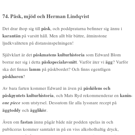
74. Påsk, mjöd och Herman Lindqvist
påsk
Det drar ihop sig till
, och poddpratarna befinner sig ännu i
karantän
på varsitt håll. Men allt blir bättre, åtminstone
ljudkvaliteten på distansinspelningen!
påskmatens kulturhistoria
Självklart är det
som Edward Blom
påskspecialavsnitt
ägg
borrar ner sig i detta
. Varför äter vi
? Varför
lamm
ska det finnas
på påskbordet? Och finns egentligen
påskharen
?
påskölens och
Av bara farten kommer Edward in även på
påskpyntets kulturhistoria
kanin-
, och Mats Ryd rekommenderar en
one piece
som utstyrsel. Dessutom får alla lyssnare recept på
äggtoddy
ägglikör
och
.
fastan
Även om
ännu pågår både när podden spelas in och
publiceras kommer samtalet in på en viss alkoholhaltig dryck,