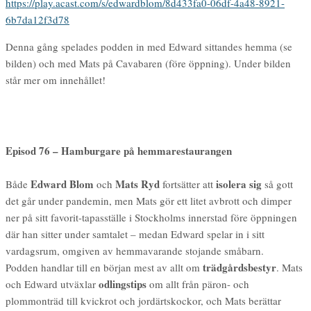
https://play.acast.com/s/edwardblom/8d433fa0-06df-4a48-8921-
6b7da12f3d78
Denna gång spelades podden in med Edward sittandes hemma (se
bilden) och med Mats på Cavabaren (före öppning). Under bilden
står mer om innehållet!
Episod 76 – Hamburgare på hemmarestaurangen
Edward Blom
Mats Ryd
isolera sig
Både
och
fortsätter att
så gott
det går under pandemin, men Mats gör ett litet avbrott och dimper
ner på sitt favorit-tapasställe i Stockholms innerstad före öppningen
där han sitter under samtalet – medan Edward spelar in i sitt
vardagsrum, omgiven av hemmavarande stojande småbarn.
trädgårdsbestyr
Podden handlar till en början mest av allt om
. Mats
odlingstips
och Edward utväxlar
om allt från päron- och
plommonträd till kvickrot och jordärtskockor, och Mats berättar