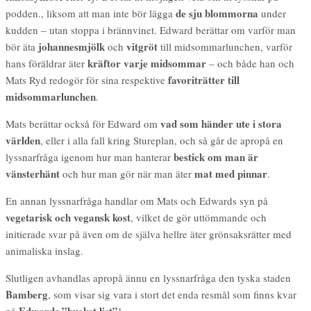
de sju blommorna
podden., liksom att man inte bör lägga
under
kudden – utan stoppa i brännvinet. Edward berättar om varför man
johannesmjölk
vitgröt
bör äta
och
till midsommarlunchen, varför
kräftor varje midsommar
hans föräldrar äter
– och både han och
favoriträtter till
Mats Ryd redogör för sina respektive
midsommarlunchen
.
vad som händer ute i stora
Mats berättar också för Edward om
världen
, eller i alla fall kring Stureplan, och så går de apropå en
bestick om man är
lyssnarfråga igenom hur man hanterar
vänsterhänt
mat med pinnar
och hur man gör när man äter
.
En annan lyssnarfråga handlar om Mats och Edwards syn på
vegetarisk och vegansk kost
, vilket de gör uttömmande och
initierade svar på även om de själva hellre äter grönsaksrätter med
animaliska inslag.
Slutligen avhandlas apropå ännu en lyssnarfråga den tyska staden
Bamberg
, som visar sig vara i stort det enda resmål som finns kvar