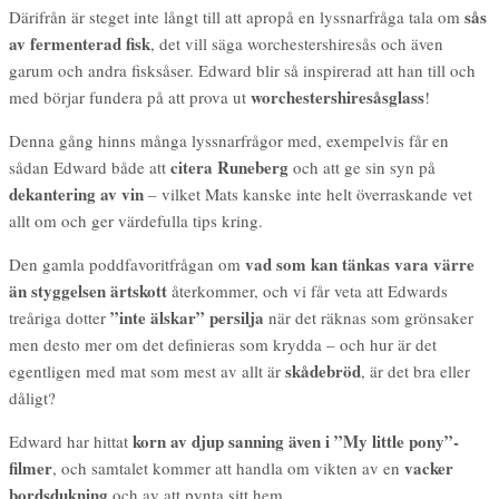
sås
Därifrån är steget inte långt till att apropå en lyssnarfråga tala om
av fermenterad fisk
, det vill säga worchestershiresås och även
garum och andra fisksåser. Edward blir så inspirerad att han till och
worchestershiresåsglass
med börjar fundera på att prova ut
!
Denna gång hinns många lyssnarfrågor med, exempelvis får en
citera Runeberg
sådan Edward både att
och att ge sin syn på
dekantering av vin
– vilket Mats kanske inte helt överraskande vet
allt om och ger värdefulla tips kring.
vad som kan tänkas vara värre
Den gamla poddfavoritfrågan om
än styggelsen ärtskott
återkommer, och vi får veta att Edwards
”inte älskar” persilja
treåriga dotter
när det räknas som grönsaker
men desto mer om det definieras som krydda – och hur är det
skådebröd
egentligen med mat som mest av allt är
, är det bra eller
dåligt?
korn av djup sanning även i ”My little pony”-
Edward har hittat
filmer
vacker
, och samtalet kommer att handla om vikten av en
bordsdukning
och av att pynta sitt hem.