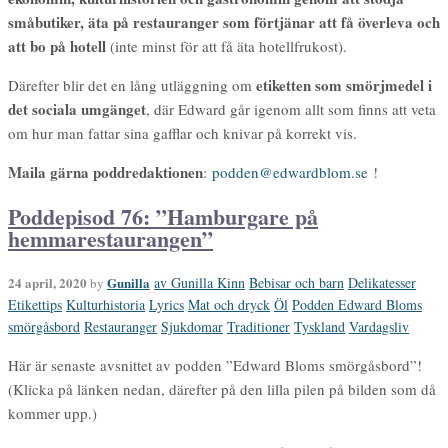
småbutiker, äta på restauranger som förtjänar att få överleva och
att bo på hotell
(inte minst för att få äta hotellfrukost).
etiketten som smörjmedel i
Därefter blir det en lång utläggning om
det sociala umgänget
, där Edward går igenom allt som finns att veta
om hur man fattar sina gafflar och knivar på korrekt vis.
Maila gärna poddredaktionen
:
podden@edwardblom.se
!
Poddepisod 76: ”Hamburgare på
hemmarestaurangen”
24 april, 2020
Gunilla
av Gunilla Kinn
Bebisar och barn
Delikatesser
by
Etikettips
Kulturhistoria
Lyrics
Mat och dryck
Öl
Podden Edward Bloms
smörgåsbord
Restauranger
Sjukdomar
Traditioner
Tyskland
Vardagsliv
Här är senaste avsnittet av podden ”Edward Bloms smörgåsbord”!
(Klicka på länken nedan, därefter på den lilla pilen på bilden som då
kommer upp.)