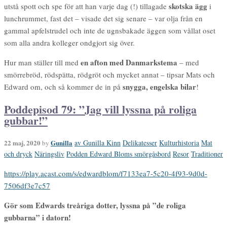
skotska ägg
utstå spott och spe för att han varje dag (!) tillagade
i
lunchrummet, fast det – visade det sig senare – var olja från en
gammal apfelstrudel och inte de ugnsbakade äggen som vållat oset
som alla andra kolleger ondgjort sig över.
en afton med Danmarkstema
Hur man ställer till med
– med
smörrebröd, rödspätta, rödgröt och mycket annat – tipsar Mats och
snygga, engelska bilar
Edward om, och så kommer de in på
!
Poddepisod 79: ”Jag vill lyssna på roliga
gubbar!”
22 maj, 2020
Gunilla
av Gunilla Kinn
Delikatesser
Kulturhistoria
Mat
by
och dryck
Näringsliv
Podden Edward Bloms smörgåsbord
Resor
Traditioner
https://play.acast.com/s/edwardblom/f7133ea7-5c20-4f93-9d0d-
7506df3e7c57
Gör som Edwards treåriga dotter, lyssna på ”de roliga
gubbarna” i datorn!