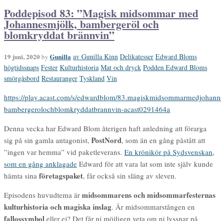
Poddepisod 83: ”Magisk midsommar med
Johannesmjölk, bambergeröl och
blomkryddat brännvin”
19 juni, 2020
Gunilla
av Gunilla Kinn
Delikatesser
Edward Bloms
by
högtidssnaps
Fester
Kulturhistoria
Mat och dryck
Podden Edward Bloms
smörgåsbord
Restauranger
Tyskland
Vin
https://play.acast.com/s/edwardblom/83.magiskmidsommarmedjohann
bambergerolochblomkryddatbrannvin-acast0291464a
Denna vecka har Edward Blom återigen haft anledning att förarga
PostNord
sig på sin gamla antagonist,
, som än en gång påstått att
”ingen var hemma” vid paketleverans.
En krönikör på Sydsvenskan,
som en gång anklagade
Edward för att vara lat som inte själv kunde
företagspaket
hämta sina
, får också sin släng av sleven.
midsommarens och midsommarfesternas
Episodens huvudtema är
kulturhistoria och magiska inslag
. Är midsommarstången en
fallossymbol
eller ej? Det får ni möjligen veta om ni lyssnar på