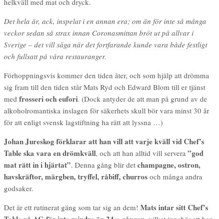
helkväll med mat och dryck.
Det hela är, ack, inspelat i en annan era; om än för inte så många
veckor sedan så strax innan Coronasmittan bröt ut på allvar i
Sverige – det vill säga när det fortfarande kunde vara både festligt
och fullsatt på våra restauranger.
Förhoppningsvis kommer den tiden åter, och som hjälp att drömma
sig fram till den tiden står Mats Ryd och Edward Blom till er tjänst
frosseri och eufori
med
. (Dock antyder de att man på grund av de
alkoholromantiska inslagen för säkerhets skull bör vara minst 30 år
för att enligt svensk lagstiftning ha rätt att lyssna …)
Johan Jureskog förklarar att han vill att varje kväll vid Chef’s
Table ska vara en drömkväll
”god
, och att han alltid vill servera
mat rätt in i hjärtat”
champagne, ostron,
. Denna gång blir det
havskräftor, märgben, tryffel, råbiff, churros
och många andra
godsaker.
Mats intar sitt Chef’s
Det är ett rutinerat gäng som tar sig an dem!