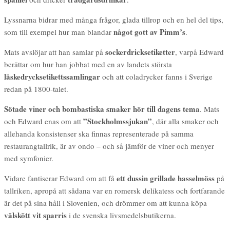
Lyssnarna bidrar med många frågor, glada tillrop och en hel del tips,
något gott av Pimm’s
som till exempel hur man blandar
.
sockerdricksetiketter
Mats avslöjar att han samlar på
, varpå Edward
berättar om hur han jobbat med en av landets största
läskedrycksetikettssamlingar
och att coladrycker fanns i Sverige
redan på 1800-talet.
Sötade viner och bombastiska smaker hör till dagens tema
. Mats
”Stockholmssjukan”
och Edward enas om att
, där alla smaker och
allehanda konsistenser ska finnas representerade på samma
restaurangtallrik, är av ondo – och så jämför de viner och menyer
med symfonier.
ett dussin grillade hasselmöss
Vidare fantiserar Edward om att få
på
tallriken, apropå att sådana var en romersk delikatess och fortfarande
är det på sina håll i Slovenien, och drömmer om att kunna köpa
välskött vit sparris
i de svenska livsmedelsbutikerna.