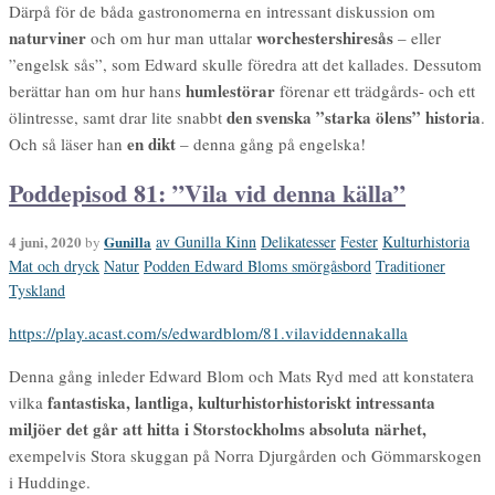
Därpå för de båda gastronomerna en intressant diskussion om
naturviner
worchestershiresås
och om hur man uttalar
– eller
”engelsk sås”, som Edward skulle föredra att det kallades. Dessutom
humlestörar
berättar han om hur hans
förenar ett trädgårds- och ett
den svenska ”starka ölens” historia
ölintresse, samt drar lite snabbt
.
en dikt
Och så läser han
– denna gång på engelska!
Poddepisod 81: ”Vila vid denna källa”
4 juni, 2020
Gunilla
av Gunilla Kinn
Delikatesser
Fester
Kulturhistoria
by
Mat och dryck
Natur
Podden Edward Bloms smörgåsbord
Traditioner
Tyskland
https://play.acast.com/s/edwardblom/81.vilaviddennakalla
Denna gång inleder Edward Blom och Mats Ryd med att konstatera
fantastiska, lantliga, kulturhistorhistoriskt intressanta
vilka
miljöer det går att hitta i Storstockholms absoluta närhet,
exempelvis Stora skuggan på Norra Djurgården och Gömmarskogen
i Huddinge.