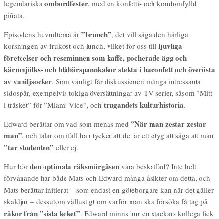
ombordfester
legendariska
, med en konfetti- och kondomfylld
piñata.
”brunch”
Episodens huvudtema är
, det vill säga den härliga
ljuvliga
korsningen av frukost och lunch, vilket för oss till
företeelser och reseminnen som kaffe, pocherade ägg och
kärnmjölks- och blåbärspannkakor stekta i baconfett och överösta
av vaniljsocker
. Som vanligt får diskussionen många intressanta
sidospår, exempelvis tokiga översättningar av TV-serier, såsom ”Mitt
trugandets kulturhistoria
i träsket” för ”Miami Vice”, och
.
”När man zestar zestar
Edward berättar om vad som menas med
man”
, och talar om ifall han tycker att det är ett otyg att säga att man
”tar studenten”
eller ej.
den optimala räksmörgåsen
Hur bör
vara beskaffad? Inte helt
förvånande har både Mats och Edward många åsikter om detta, och
Mats berättar initierat – som endast en göteborgare kan när det gäller
skaldjur – dessutom vällustigt om varför man ska försöka få tag på
räkor från ”sista koket”
. Edward minns hur en stackars kollega fick