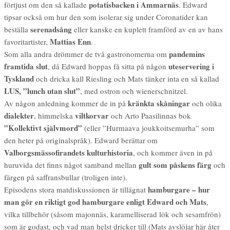
potatisbacken i Ammarnäs
förtjust om den så kallade
. Edward
tipsar också om hur den som isolerar sig under Coronatider kan
serenadsång
beställa
eller kanske en kuplett framförd av en av hans
Mattias Enn
favoritartister,
.
pandemins
Som alla andra drömmer de två gastronomerna om
framtida slut
uteservering i
, då Edward hoppas få sitta på någon
Tyskland
och dricka kall Riesling och Mats tänker inta en så kallad
LUS, ”lunch utan slut”
, med ostron och wienerschnitzel.
kränkta skåningar
Av någon anledning kommer de in på
och olika
dialekter
viltkorvar
, himmelska
och Arto Paasilinnas bok
”Kollektivt självmord”
(eller ”Hurmaava joukkoitsemurha” som
den heter på originalspråk). Edward berättar om
Valborgsmässofirandets kulturhistoria
, och kommer även in på
gult som påskens färg
huruvida det finns något samband mellan
och
färgen på saffransbullar (troligen inte).
hamburgare – hur
Episodens stora matdiskussionen är tillägnat
man gör en riktigt god hamburgare enligt Edward och Mats
,
vilka tillbehör (såsom majonnäs, karamelliserad lök och sesamfrön)
som är godast, och vad man helst dricker till (Mats avslöjar här åter