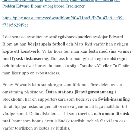
Podden Edward Bloms smörgåsbord
Traditioner
https://play.acast.com/s/edwardblom/60431aa5-5b7a-47c6-ae99-
f78b5629f9ee
smörgåsbordspodden
I det senaste avsnittet av
avslöjar Edward
börjat spela fotboll
Blom att han
och Mats Ryd varför han nyligen
köpte ett konstverk
festa med sina vänner
. Vi får höra hur man kan
med fysisk distansering
enbärsgin
, lära oss hur man gör sin egen
”snabel-A” eller ”at”
och fundera över huruvida man ska säga
när
man läser upp en e-postadress.
En av Edwards kära stamkrogar som förlorat större delen av sin
Östra stations järnvägsrestaurang
omsättning på sistone,
i
Swish-insamling
Stockholm, har en supporterskara som bedriver en
för att hjälpa restaurangen att överleva genom att laga matlådor till
torrfisk och annan färöisk
vårdpersonal. Detta diskuteras – liksom
mat
(samt som bonus även isländsk torrfisk, och så får vi lära oss
varför torrfisken avlöstes av lutfisk).