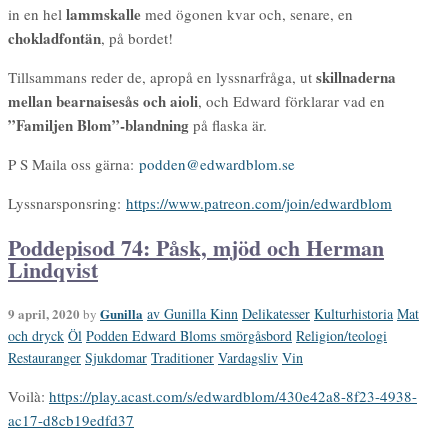
lammskalle
in en hel
med ögonen kvar och, senare, en
chokladfontän
, på bordet!
skillnaderna
Tillsammans reder de, apropå en lyssnarfråga, ut
mellan bearnaisesås och aioli
, och Edward förklarar vad en
”Familjen Blom”-blandning
på flaska är.
P S Maila oss gärna:
podden@edwardblom.se
Lyssnarsponsring:
https://www.patreon.com/join/edwardblom
Poddepisod 74: Påsk, mjöd och Herman
Lindqvist
9 april, 2020
Gunilla
av Gunilla Kinn
Delikatesser
Kulturhistoria
Mat
by
och dryck
Öl
Podden Edward Bloms smörgåsbord
Religion/teologi
Restauranger
Sjukdomar
Traditioner
Vardagsliv
Vin
Voilà:
https://play.acast.com/s/edwardblom/430e42a8-8f23-4938-
ac17-d8cb19edfd37