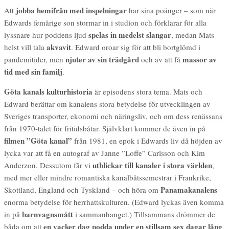
jobba hemifrån med inspelningar
Att
har sina poänger – som när
Edwards femårige son stormar in i studion och förklarar för alla
spelas in medelst slangar
lyssnare hur poddens ljud
, medan Mats
akvavit
helst vill tala
. Edward oroar sig för att bli bortglömd i
njuter av sin trädgård
massor av
pandemitider, men
och av att få
tid med sin familj
.
Göta kanals kulturhistoria
är episodens stora tema. Mats och
Edward berättar om kanalens stora betydelse för utvecklingen av
Sveriges transporter, ekonomi och näringsliv, och om dess renässans
från 1970-talet för fritidsbåtar. Självklart kommer de även in på
filmen ”Göta kanal”
från 1981, en epok i Edwards liv då höjden av
lycka var att få en autograf av Janne ”Loffe” Carlsson och Kim
utblickar till kanaler i stora världen
Anderzon. Dessutom får vi
,
med mer eller mindre romantiska kanalbåtssemestrar i Frankrike,
Panamakanalens
Skottland, England och Tyskland – och höra om
enorma betydelse för herrhattskulturen. (Edward lyckas även komma
barnvagnsmått
in på
i sammanhanget.) Tillsammans drömmer de
en vacker dag podda under en stillsam sex dagar lång
båda om att