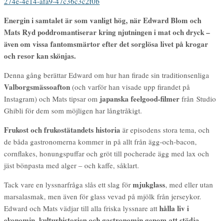
274e-4e14-afa9-47c36c3c2f0b
Energin i samtalet är som vanligt hög, när Edward Blom och
Mats Ryd poddromantiserar kring njutningen i mat och dryck –
även om vissa fantomsmärtor efter det sorglösa livet på krogar
och resor kan skönjas.
Denna gång berättar Edward om hur han firade sin traditionsenliga
Valborgsmässoafton
(och varför han visade upp firandet på
japanska feelgood-filmer
Instagram) och Mats tipsar om
från Studio
Ghibli för dem som möjligen har långtråkigt.
Frukost och frukostätandets historia
är episodens stora tema, och
de båda gastronomerna kommer in på allt från ägg-och-bacon,
cornflakes, honungspuffar och gröt till pocherade ägg med lax och
jäst bönpasta med alger – och kaffe, såklart.
mjukglass
Tack vare en lyssnarfråga slås ett slag för
, med eller utan
marsalasmak, men även för glass vevad på mjölk från jerseykor.
hålla liv i
Edward och Mats vädjar till alla friska lyssnare att
ekonomin, kulturhistorien och gastronomin genom att stödja