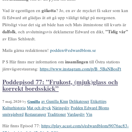
gökotta
Vad är egentligen en
? Jo, en av de mycket få saker som kan
få Edward att glädjas åt att gå upp väldigt tidigt på morgonen.
Plötsligt visar det sig att både han och Mats åtminstone till kvarts är
dalfolk
”Tidig vår”
, och avslutningsvis deklamerar Edward en dikt,
av Elias Sehlstedt.
Maila gärna redaktionen!
podden@edwardblom.se
insamlingen
P S Här finns mer information om
till Östra stations
järnvägsrestaurang:
https://www.instagram.com/p/B_5BaNBosFt
Poddepisod 77: ”Frukost, (mjuk)glass och
korrekt bordsskick”
7 maj, 2020
Gunilla
av Gunilla Kinn
Delikatesser
Etikettips
by
Kulturhistoria
Mat och dryck
Näringsliv
Podden Edward Bloms
smörgåsbord
Restauranger
Traditioner
Vardagsliv
Vin
Här finns Episod 77:
https://play.acast.com/s/edwardblom/9076ac83-