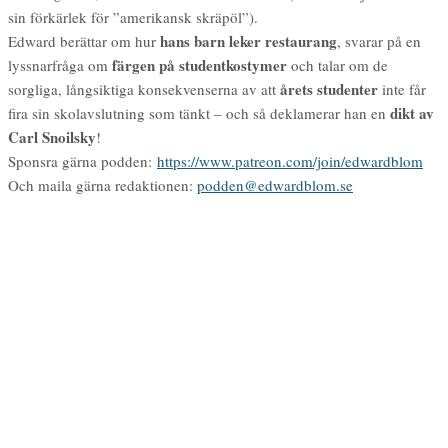
sin förkärlek för ”amerikansk skräpöl”).
hans barn leker restaurang
Edward berättar om hur
, svarar på en
färgen på studentkostymer
lyssnarfråga om
och talar om de
årets studenter
sorgliga, långsiktiga konsekvenserna av att
inte får
dikt av
fira sin skolavslutning som tänkt – och så deklamerar han en
Carl Snoilsky
!
Sponsra gärna podden:
https://www.patreon.com/join/edwardblom
Och maila gärna redaktionen:
podden@edwardblom.se