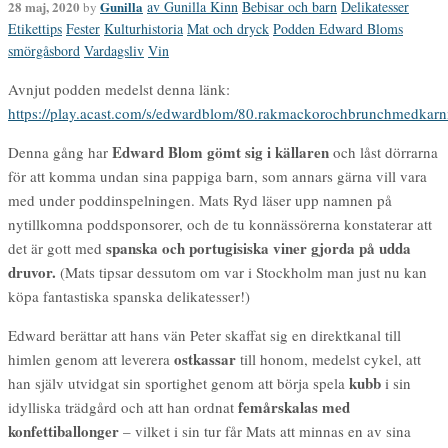
28 maj, 2020
Gunilla
av Gunilla Kinn
Bebisar och barn
Delikatesser
by
Etikettips
Fester
Kulturhistoria
Mat och dryck
Podden Edward Bloms
smörgåsbord
Vardagsliv
Vin
Avnjut podden medelst denna länk:
https://play.acast.com/s/edwardblom/80.rakmackorochbrunchmedkarn
Edward Blom gömt sig i källaren
Denna gång har
och låst dörrarna
för att komma undan sina pappiga barn, som annars gärna vill vara
med under poddinspelningen. Mats Ryd läser upp namnen på
nytillkomna poddsponsorer, och de tu konnässörerna konstaterar att
spanska och portugisiska viner gjorda på udda
det är gott med
druvor.
(Mats tipsar dessutom om var i Stockholm man just nu kan
köpa fantastiska spanska delikatesser!)
Edward berättar att hans vän Peter skaffat sig en direktkanal till
ostkassar
himlen genom att leverera
till honom, medelst cykel, att
kubb
han själv utvidgat sin sportighet genom att börja spela
i sin
femårskalas med
idylliska trädgård och att han ordnat
konfettiballonger
– vilket i sin tur får Mats att minnas en av sina