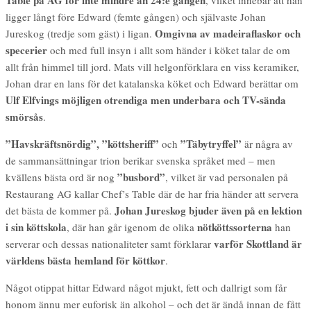
Table på AG för inte mindre än 24:e gången
, vilket innebär att han
ligger långt före Edward (femte gången) och självaste Johan
Omgivna av madeiraflaskor och
Jureskog (tredje som gäst) i ligan.
specerier
och med full insyn i allt som händer i köket talar de om
allt från himmel till jord. Mats vill helgonförklara en viss keramiker,
Johan drar en lans för det katalanska köket och Edward berättar om
Ulf Elfvings möjligen otrendiga men underbara och TV-sända
smörsås
.
”Havskräftsnördig”, ”köttsheriff”
”Täbytryffel”
och
är några av
de sammansättningar trion berikar svenska språket med – men
”busbord”
kvällens bästa ord är nog
, vilket är vad personalen på
Restaurang AG kallar Chef’s Table där de har fria händer att servera
Johan Jureskog bjuder även på en lektion
det bästa de kommer på.
i sin köttskola
nötköttssorterna
, där han går igenom de olika
han
varför Skottland är
serverar och dessas nationaliteter samt förklarar
världens bästa hemland för köttkor
.
Något otippat hittar Edward något mjukt, fett och dallrigt som får
honom ännu mer euforisk än alkohol – och det är ändå innan de fått