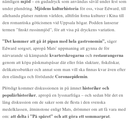
mjöd
nämligen
– en gudadryck som användas såväl under fest som
Mjödens kulturhistoria
under plundring.
för oss, visar Edward, till
allehanda platser runtom världen, alltifrån forna kulturer i Kina till
den romantiska göticismen vid Uppsala högar. Podden lanserar
termen ”finskt russinmjöd”, för att visa på dryckens variation.
”Det kommer att gå åt pipan med hela gastronomin”,
säger
Edward sorgset, apropå Mats’ uppmaning att gynna de för
kvarterskrogarna
restaurangerna
närvarande så kämpande
och
genom att köpa påskmatspåsar där eller från slaktare, fiskdiskar,
delikatessbutiker och annat som man vill ska finnas kvar även efter
Coronaepidemin
den eländiga och förödande
.
historiker och
Plötsligt kommer diskussionen in på ämnet
populärhistoriker
, apropå en lyssnarfråga – och sedan blir det en
lång diskussion om de saker som de flesta i den svenska
medelklassen, åtminstone enligt Mats, drömmer om att få vara med
att delta i ”På spåret” och att göra ett sommarprat
om:
.