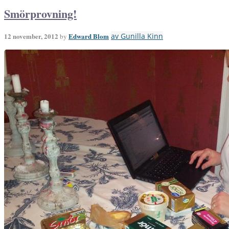
Smörprovning!
12 november, 2012
Edward Blom
av Gunilla Kinn
by