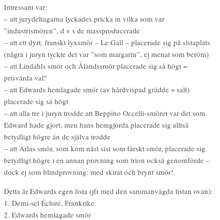
Intressant var:
– att jurydeltagarna lyckades pricka in vilka som var
”industrismören”, d v s de massproducerade
– att ett dyrt, franskt lyxsmör – Le Gall – placerade sig på sistaplats
(några i juryn tyckte det var ”som margarin”, ej menat som beröm)
– att Lindahls smör och Ålandssmör placerade sig så högt =
prisvärda val!
– att Edwards hemlagade smör (av hårdvispad grädde + salt)
placerade sig så högt
– att alla tre i juryn trodde att Beppino Occelli-smöret var det som
Edward hade gjort, men hans hemgjorda placerade sig alltså
betydligt högre än de själva trodde
– att Arlas smör, som kom näst sist som färskt smör, placerade sig
betydligt högre i en annan provning som trion också genomförde –
dock ej som blindprovning: med skirat och brynt smör!
Detta är Edwards egen lista (jfr med den sammanvägda listan ovan):
1. Démi-sel Échiré, Frankrike
2. Edwards hemlagade smör