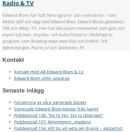
Radio & TV
Edward Blom har haft flera egna tv- och radioserier – som
Mellan skål och vägg med Edward Blom, Edward Bloms gästabud
i
TV8 och
Meny
i P1. Han har dessutom medverkat som gäst och
expert på mat-, dryckes- och kulturhistoria i åtskilliga tv-
program, som
Breaking News med Filip och Fredrik
,
TV4
Nyhetsmorgon, Pluras jul
och
Spanarna
i P1.
Kontakt
Kontakt med AB Edward Blom & Co
Edward Blom utför uppdrag
Senaste inlägg
Försäljning av våra signerade böcker
Signerade Edward Blom-böcker från lagret
Poddepisod 158: ”No to Yes, Yes to lättgrogg!”
Poddepisod 157: Mmmmmm…madeira
Poddepisod 156: Allt du vill veta om drajjor – gästartist: