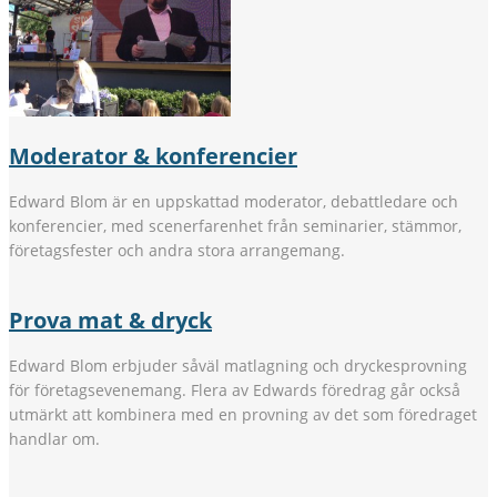
Moderator & konferencier
Edward Blom är en uppskattad moderator, debattledare och
konferencier, med scenerfarenhet från seminarier, stämmor,
företagsfester och andra stora arrangemang.
Prova mat & dryck
Edward Blom erbjuder såväl matlagning och dryckesprovning
för företagsevenemang. Flera av Edwards föredrag går också
utmärkt att kombinera med en provning av det som föredraget
handlar om.