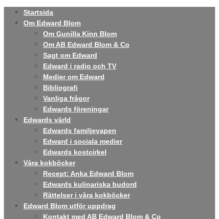
Startsida
Om Edward Blom
Om Gunilla Kinn Blom
Om AB Edward Blom & Co
Sagt om Edward
Edward i radio och TV
Medier om Edward
Bibliografi
Vanliga frågor
Edwards föreningar
Edwards värld
Edwards familjevapen
Edward i sociala medier
Edwards kostcirkel
Våra kokböcker
Recept: Anka Edward Blom
Edwards kulinariska budord
Rättelser i våra kokböcker
Edward Blom utför uppdrag
Kontakt med AB Edward Blom & Co