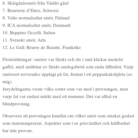
6. Skärgårdssmör från Väddö gård
7. Beurrerie d’Etrez, Schweiz
8. Valio normalsaltat smör, Finland
9. ICA normalsaltat smör, Danmark
10. Beppino Occelli, Italien
11. Svenskt smör, Arla
12. Le Gall; Beurre de Baratte, Frankrike
Förutsättningar: smöret var färskt och åts i små klickar medelst
gaffel, med småbitar av färskt surdegsbröd som enda tillbehör. Varje
smörsort serverades upplagt på fat, format i ett pepparkakshjärta (av
mig).
Jurydeltagarna visste vilka sorter som var med i provningen, men
varje fat var endast märkt med ett nummer. Det var alltså en
blindprovning.
Observera att provningen handlat om vilket smör som smakat godast
som rumstempererat. Aspekter som t ex prisvärdhet och hållbarhet
har inte provats.