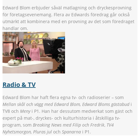
Edward Blom erbjuder såväl matlagning och dryckesprovning
för företagsevenemang. Flera av Edwards föredrag går också
utmärkt att kombinera med en provning av det som föredraget
handlar om.
Radio & TV
Edward Blom har haft flera egna tv- och radioserier – som
Mellan skål och vägg med Edward Blom, Edward Bloms gästabud
i
TV8 och
Meny
i P1. Han har dessutom medverkat som gäst och
expert på mat-, dryckes- och kulturhistoria i åtskilliga tv-
program, som
Breaking News med Filip och Fredrik
,
TV4
Nyhetsmorgon, Pluras jul
och
Spanarna
i P1.