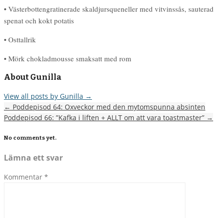
• Västerbottengratinerade skaldjursqueneller med vitvinssås, sauterad
spenat och kokt potatis
• Osttallrik
• Mörk chokladmousse smaksatt med rom
About Gunilla
View all posts by Gunilla
→
←
Poddepisod 64: Oxveckor med den mytomspunna absinten
Poddepisod 66: ”Kafka i liften + ALLT om att vara toastmaster”
→
No comments yet.
Lämna ett svar
Kommentar
*