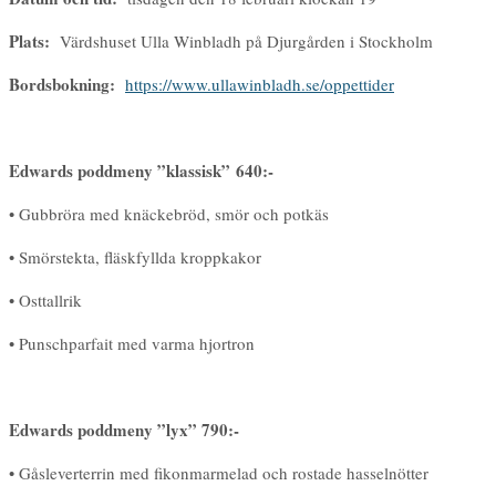
Plats:
Värdshuset Ulla Winbladh på Djurgården i Stockholm
Bordsbokning:
https://www.ullawinbladh.se/oppettider
Edwards poddmeny ”klassisk” 640:-
• Gubbröra med knäckebröd, smör och potkäs
• Smörstekta, fläskfyllda kroppkakor
• Osttallrik
• Punschparfait med varma hjortron
Edwards poddmeny ”lyx” 790:-
• Gåsleverterrin med fikonmarmelad och rostade hasselnötter