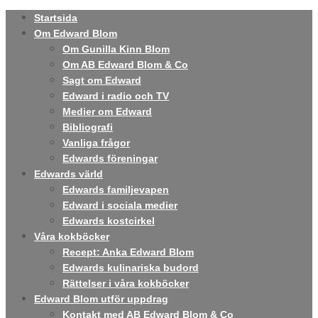
Startsida
Om Edward Blom
Om Gunilla Kinn Blom
Om AB Edward Blom & Co
Sagt om Edward
Edward i radio och TV
Medier om Edward
Bibliografi
Vanliga frågor
Edwards föreningar
Edwards värld
Edwards familjevapen
Edward i sociala medier
Edwards kostcirkel
Våra kokböcker
Recept: Anka Edward Blom
Edwards kulinariska budord
Rättelser i våra kokböcker
Edward Blom utför uppdrag
Kontakt med AB Edward Blom & Co