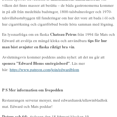
vilken det finns massor att berätta – de båda gastronomerna kommer
in på allt från medeltida badstugor, 1800-talsbalneologer och 1970-
talsvillabastubyggen till funderingar om hur det vore att bada i öl och
hur cigarrökning och cigarrförbud borde höra samman med lögning.
Chateau Petrus
En lyssnarfråga om en flaska
från 1994 får Mats och
tips för hur
Edward att avslöja en mängd kloka och användbara
man bäst avnjuter en flaska riktigt bra vin
.
Avslutningsvis kommer poddens andra nyhet: att det nu går att
sponsra ”Edward Bloms smörgåsbord”
. Läs mer
här:
https://www.patreon.com/join/edwardblom
P S Mer information om livepodden
Restaurangen serverar menyer, med edwardiansk/ullawinbladhsk
mat. Edward och Mats poddar!
Datum och tid:
tisdagen den 18 februari klockan 19