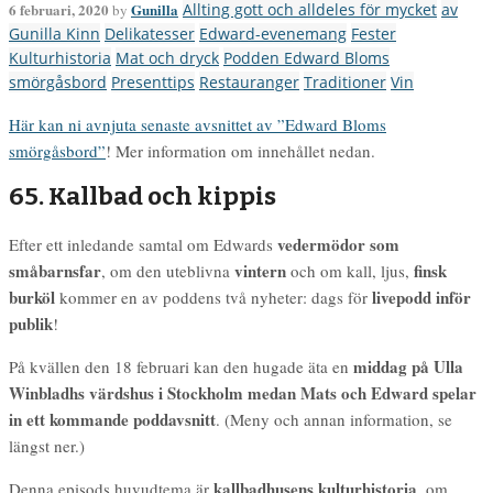
6 februari, 2020
Gunilla
Allting gott och alldeles för mycket
av
by
Gunilla Kinn
Delikatesser
Edward-evenemang
Fester
Kulturhistoria
Mat och dryck
Podden Edward Bloms
smörgåsbord
Presenttips
Restauranger
Traditioner
Vin
Här kan ni avnjuta senaste avsnittet av ”Edward Bloms
smörgåsbord”
! Mer information om innehållet nedan.
65. Kallbad och kippis
vedermödor som
Efter ett inledande samtal om Edwards
småbarnsfar
vintern
finsk
, om den uteblivna
och om kall, ljus,
burköl
livepodd inför
kommer en av poddens två nyheter: dags för
publik
!
middag på Ulla
På kvällen den 18 februari kan den hugade äta en
Winbladhs värdshus i Stockholm medan Mats och Edward spelar
in ett kommande poddavsnitt
. (Meny och annan information, se
längst ner.)
kallbadhusens kulturhistoria
Denna episods huvudtema är
, om