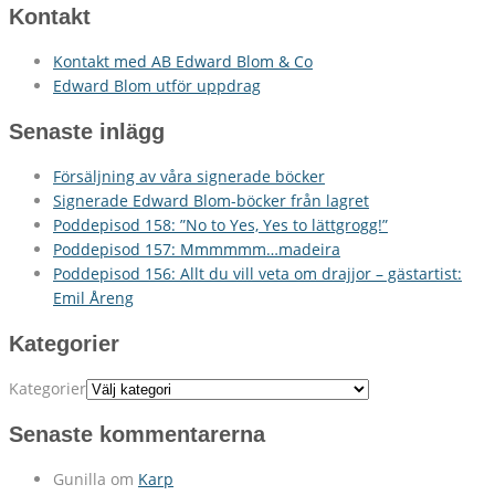
Kontakt
Kontakt med AB Edward Blom & Co
Edward Blom utför uppdrag
Senaste inlägg
Försäljning av våra signerade böcker
Signerade Edward Blom-böcker från lagret
Poddepisod 158: ”No to Yes, Yes to lättgrogg!”
Poddepisod 157: Mmmmmm…madeira
Poddepisod 156: Allt du vill veta om drajjor – gästartist:
Emil Åreng
Kategorier
Kategorier
Senaste kommentarerna
Gunilla
om
Karp