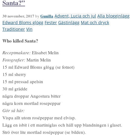
Santa?”
30 november, 2017
Gunilla
Advent, Lucia och jul
Alla blogginlägg
by
Edward Bloms glögg
Fester
Gästinlägg
Mat och dryck
Traditioner
Vin
Who killed Santa?
Receptmakare:
Elisabet Melin
Fotografier:
Martin Melin
15 ml Edward Bloms glögg (se fotnot)
15 ml sherry
15 ml pressad apelsin
30 ml grädde
några droppar Angostura bitter
några korn mortlad rosepeppar
Gör så här:
Vispa allt utom rosépeppar med elvisp.
Lägg en isbit i ett martiniglas och häll upp blandningen i glaset.
Strö över lite mortlad rosépeppar (se bilden).