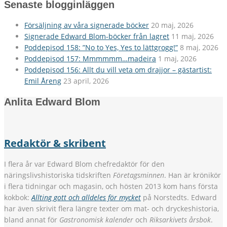
Senaste blogginläggen
Försäljning av våra signerade böcker
20 maj, 2026
Signerade Edward Blom-böcker från lagret
11 maj, 2026
Poddepisod 158: ”No to Yes, Yes to lättgrogg!”
8 maj, 2026
Poddepisod 157: Mmmmmm…madeira
1 maj, 2026
Poddepisod 156: Allt du vill veta om drajjor – gästartist:
Emil Åreng
23 april, 2026
Anlita Edward Blom
Redaktör & skribent
I flera år var Edward Blom chefredaktör för den
näringslivshistoriska tidskriften
Företagsminnen
. Han är krönikör
i flera tidningar och magasin, och hösten 2013 kom hans första
kokbok:
Allting gott och alldeles för mycket
på Norstedts. Edward
har även skrivit flera längre texter om mat- och dryckeshistoria,
bland annat för
Gastronomisk kalender
och
Riksarkivets årsbok
.