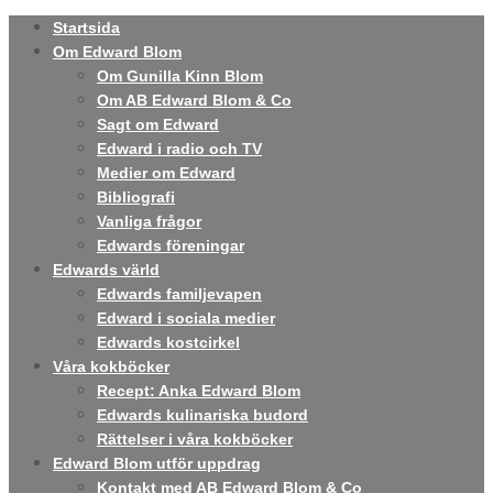
Startsida
Om Edward Blom
Om Gunilla Kinn Blom
Om AB Edward Blom & Co
Sagt om Edward
Edward i radio och TV
Medier om Edward
Bibliografi
Vanliga frågor
Edwards föreningar
Edwards värld
Edwards familjevapen
Edward i sociala medier
Edwards kostcirkel
Våra kokböcker
Recept: Anka Edward Blom
Edwards kulinariska budord
Rättelser i våra kokböcker
Edward Blom utför uppdrag
Kontakt med AB Edward Blom & Co