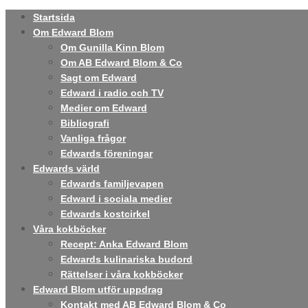
Startsida
Om Edward Blom
Om Gunilla Kinn Blom
Om AB Edward Blom & Co
Sagt om Edward
Edward i radio och TV
Medier om Edward
Bibliografi
Vanliga frågor
Edwards föreningar
Edwards värld
Edwards familjevapen
Edward i sociala medier
Edwards kostcirkel
Våra kokböcker
Recept: Anka Edward Blom
Edwards kulinariska budord
Rättelser i våra kokböcker
Edward Blom utför uppdrag
Kontakt med AB Edward Blom & Co