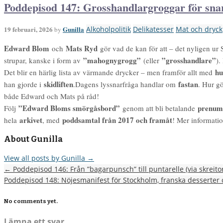
Poddepisod 147: Grosshandlargroggar för sna
19 februari, 2026
Gunilla
Alkoholpolitik
Delikatesser
Mat och dryck
by
Edward Blom
Mats Ryd
och
gör vad de kan för att – det nyligen u
”mahognygrogg”
”grosshandlare”
strupar, kanske i form av
(eller
).
hu
Det blir en härlig lista av värmande drycker – men framför allt med
skidliften
fastan
han gjorde i
.Dagens lyssnarfråga handlar om
. Hur g
både Edward och Mats på råd!
”Edward Bloms smörgåsbord”
prenum
Följ
genom att bli betalande
arkivet
poddsamtal från 2017 och framåt
hela
, med
! Mer informati
About Gunilla
View all posts by Gunilla
→
←
Poddepisod 146: Från ”bagarpunsch” till puntarelle (via skreito
Poddepisod 148: Nöjesmanifest för Stockholm, franska desserter 
No comments yet.
Lämna ett svar