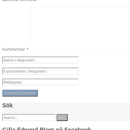
Kommentar
*
Sök
Sök
efter:
Gilla Edward Blom på Facebook