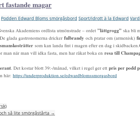
rt fastande magar
Podden Edward Bloms smörgåsbord
Sport/idrott à la Edward
Vard
”lättgrogg”
r Svenska Akademiens ordlista utmönstrade – ordet
ska bli m
fulbrandy
f
 De glada gastronomerna dricker
och pratar om (armenisk)
smanskosträtter
som kan landa fint i magen efter en dag i skidbacke
resa till Champa
ör man när man vill idka fasta, men har råkat boka en
erant
pris per podd p
. Det kostar blott 39:-/månad, vilket i regel ger ett
on här:
https://underproduktion.se/edwardblomssmorgasbord
rsk)
och så lite smörgåstårta
→