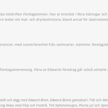
ska tidskriften
Företagsminnen
. Han är krönikör i flera tidningar o
gre texter om mat- och dryckeshistoria, bland annat för
Gastronomis
rencier, med scenerfarenhet från seminarier, stämmor, företagsf
 företagsevenemang. Flera av Edwards föredrag går också utmärkt 
 skål och vägg med Edward Blom, Edward Bloms gästabud
i TV8 och
Me
ing News med Filip och Fredrik
,
TV4 Nyhetsmorgon, Pluras jul
och
Spa