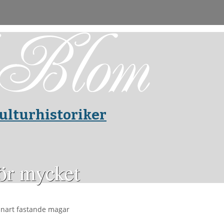
ulturhistoriker
för mycket
snart fastande magar