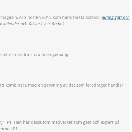
ch magasin, och hösten 2013 kom hans första kokbok:
Allting gott och
k kalender
och
Riksarkivets årsbok
.
ester och andra stora arrangemang.
att kombinera med en provning av det som föredraget handlar
ny
i P1. Han har dessutom medverkat som gäst och expert på
narna
i P1.