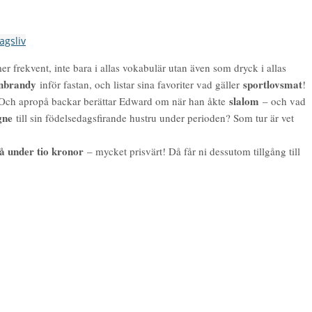
agsliv
er frekvent, inte bara i allas vokabulär utan även som dryck i allas
inbrandy
sportlovsmat
inför fastan, och listar sina favoriter vad gäller
!
slalom
n.Och apropå backar berättar Edward om när han åkte
– och vad
gne
till sin födelsedagsfirande hustru under perioden? Som tur är vet
å under tio kronor
– mycket prisvärt! Då får ni dessutom tillgång till