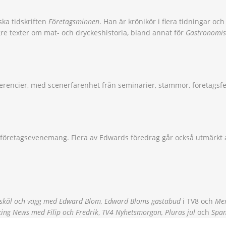
ska tidskriften
Företagsminnen
. Han är krönikör i flera tidningar o
gre texter om mat- och dryckeshistoria, bland annat för
Gastronomis
rencier, med scenerfarenhet från seminarier, stämmor, företagsf
 företagsevenemang. Flera av Edwards föredrag går också utmärkt 
 skål och vägg med Edward Blom, Edward Bloms gästabud
i TV8 och
Me
ing News med Filip och Fredrik
,
TV4 Nyhetsmorgon, Pluras jul
och
Spa