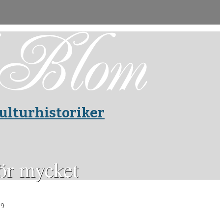
ulturhistoriker
för mycket
19