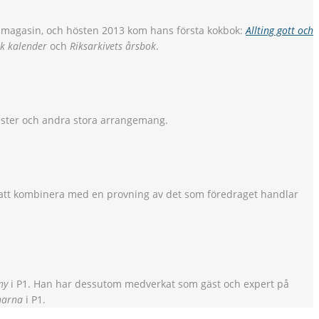
ch magasin, och hösten 2013 kom hans första kokbok:
Allting gott och
k kalender
och
Riksarkivets årsbok
.
ester och andra stora arrangemang.
att kombinera med en provning av det som föredraget handlar
ny
i P1. Han har dessutom medverkat som gäst och expert på
narna
i P1.