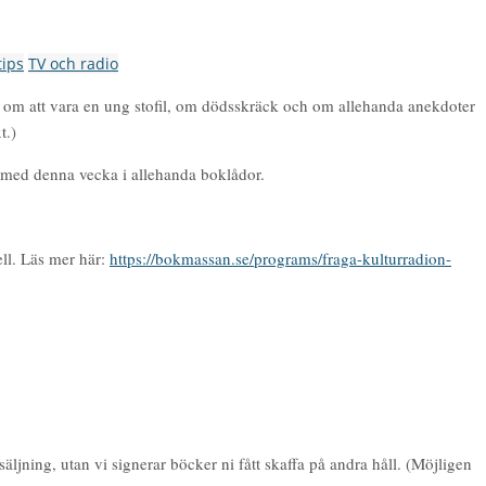
tips
TV och radio
g, om att vara en ung stofil, om dödsskräck och om allehanda anekdoter
t.)
 med denna vecka i allehanda boklådor.
ll. Läs mer här:
https://bokmassan.se/programs/fraga-kulturradion-
ning, utan vi signerar böcker ni fått skaffa på andra håll. (Möjligen