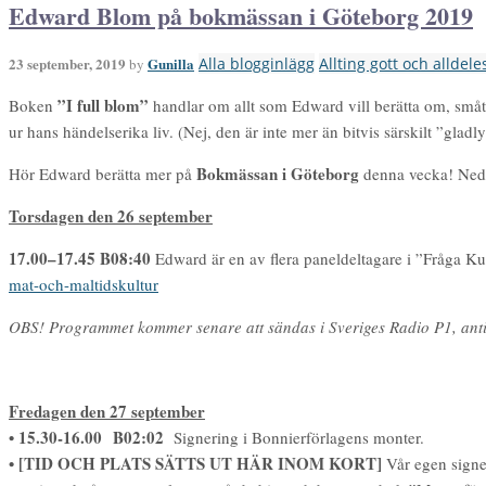
Edward Blom på bokmässan i Göteborg 2019
23 september, 2019
Gunilla
Alla blogginlägg
Allting gott och alldele
by
”I full blom”
Boken
handlar om allt som Edward vill berätta om, smått
ur hans händelserika liv. (Nej, den är inte mer än bitvis särskilt ”glad
Bokmässan i Göteborg
Hör Edward berätta mer på
denna vecka! Neda
Torsdagen den 26 september
17.00–17.45 B08:40
Edward är en av flera paneldeltagare i ”Fråga Ku
mat-och-maltidskultur
OBS! Programmet kommer senare att sändas i Sveriges Radio P1, anti
Fredagen den 27 september
• 15.30-16.00 B02:02
Signering i Bonnierförlagens monter.
• [TID OCH PLATS SÄTTS UT HÄR INOM KORT]
Vår egen signer