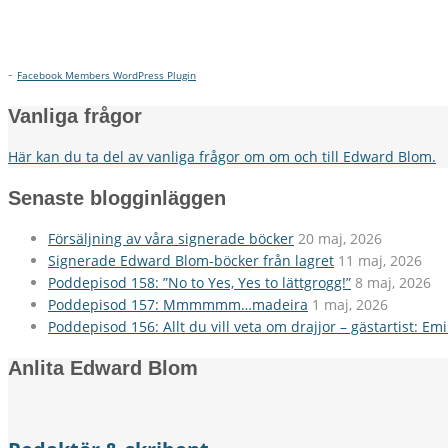
-
Facebook Members WordPress Plugin
Vanliga frågor
Här kan du ta del av vanliga frågor om om och till Edward Blom.
Senaste blogginläggen
Försäljning av våra signerade böcker
20 maj, 2026
Signerade Edward Blom-böcker från lagret
11 maj, 2026
Poddepisod 158: ”No to Yes, Yes to lättgrogg!”
8 maj, 2026
Poddepisod 157: Mmmmmm…madeira
1 maj, 2026
Poddepisod 156: Allt du vill veta om drajjor – gästartist: Em
Anlita Edward Blom