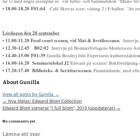
tar vi med några exemplar av vår bebis- och barnmatsbok ”Mums för m
• 18.00-18.20 F01:64
Café Skrivas scen; våning 2 i F-hallen.
”Att a
Lördagen den 28 september
• 11.00-11.20 Food court scenen, vid Mat-& livstilsscenen.
Intervju,
• 12.30-12.45 B02:02
Intervju på Bonnierförlagens Monterscen Astr
• 14.40-15.00 F01:39
Gunilla Brodrej från Expressens kulturredaktion
• 16.00-16.20 Seminarielokal J2
Edward på scenen! Bokförsäljning oc
• 17.20-17.40 Biblioteks- & berättarscenen.
Framträdande, med efter
About Gunilla
View all posts by Gunilla
→
←
Nya ölglas: Edward Blom Collection
Edward Blom signerar ”I full blom”, 2019 (uppdateras)
→
No comments yet.
Lämna ett svar