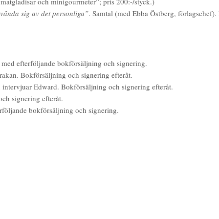
atgladisar och minigourmeter”; pris 200:-/styck.)
nvända sig av det personliga”
. Samtal (med Ebba Östberg, förlagschef). 
 med efterföljande bokförsäljning och signering.
akan. Bokförsäljning och signering efteråt.
 intervjuar Edward. Bokförsäljning och signering efteråt.
h signering efteråt.
följande bokförsäljning och signering.