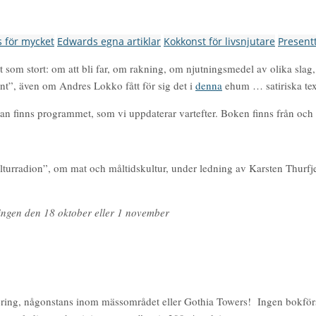
s för mycket
Edwards egna artiklar
Kokkonst för livsnjutare
Present
 som stort: om att bli far, om rakning, om njutningsmedel av olika sla
lynt”, även om Andres Lokko fått för sig det i
denna
ehum … satiriska tex
n finns programmet, som vi uppdaterar vartefter. Boken finns från och
lturradion”, om mat och måltidskultur, under ledning av Karsten Thurfje
ngen den 18 oktober eller 1 november
ing, någonstans inom mässområdet eller Gothia Towers! Ingen bokförsälj