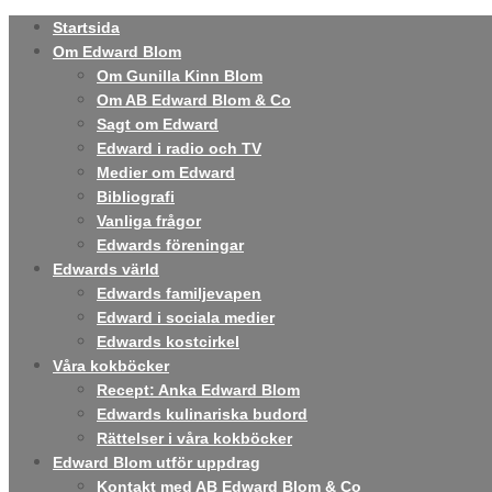
Startsida
Om Edward Blom
Om Gunilla Kinn Blom
Om AB Edward Blom & Co
Sagt om Edward
Edward i radio och TV
Medier om Edward
Bibliografi
Vanliga frågor
Edwards föreningar
Edwards värld
Edwards familjevapen
Edward i sociala medier
Edwards kostcirkel
Våra kokböcker
Recept: Anka Edward Blom
Edwards kulinariska budord
Rättelser i våra kokböcker
Edward Blom utför uppdrag
Kontakt med AB Edward Blom & Co