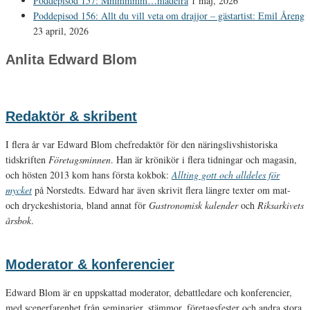
Poddepisod 157: Mmmmmm…madeira
1 maj, 2026
Poddepisod 156: Allt du vill veta om drajjor – gästartist: Emil Åreng
23 april, 2026
Anlita Edward Blom
Redaktör & skribent
I flera år var Edward Blom chefredaktör för den näringslivshistoriska
tidskriften
Företagsminnen
. Han är krönikör i flera tidningar och magasin,
och hösten 2013 kom hans första kokbok:
Allting gott och alldeles för
mycket
på Norstedts. Edward har även skrivit flera längre texter om mat-
och dryckeshistoria, bland annat för
Gastronomisk kalender
och
Riksarkivets
årsbok
.
Moderator & konferencier
Edward Blom är en uppskattad moderator, debattledare och konferencier,
med scenerfarenhet från seminarier, stämmor, företagsfester och andra stora