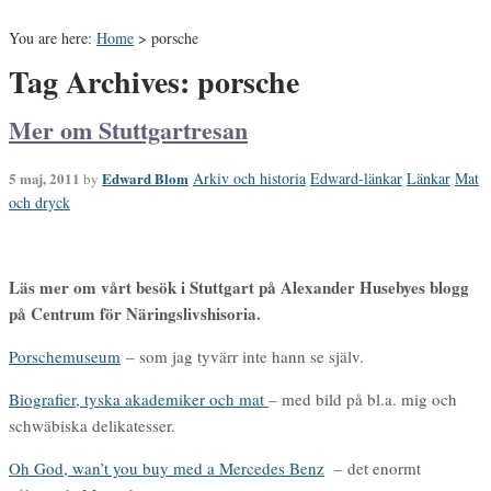
You are here:
Home
>
porsche
Tag Archives: porsche
Mer om Stuttgartresan
5 maj, 2011
Edward Blom
Arkiv och historia
Edward-länkar
Länkar
Mat
by
och dryck
Läs mer om vårt besök i Stuttgart på Alexander Husebyes blogg
på Centrum för Näringslivshisoria.
Porschemuseum
– som jag tyvärr inte hann se själv.
Biografier, tyska akademiker och mat
– med bild på bl.a. mig och
schwäbiska delikatesser.
Oh God, wan’t you buy med a Mercedes Benz
– det enormt