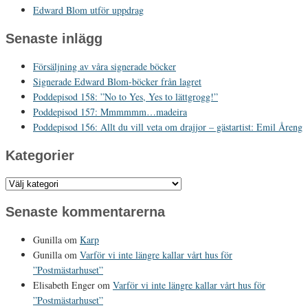
Edward Blom utför uppdrag
Senaste inlägg
Försäljning av våra signerade böcker
Signerade Edward Blom-böcker från lagret
Poddepisod 158: ”No to Yes, Yes to lättgrogg!”
Poddepisod 157: Mmmmmm…madeira
Poddepisod 156: Allt du vill veta om drajjor – gästartist: Emil Åreng
Kategorier
Kategorier
Senaste kommentarerna
Gunilla
om
Karp
Gunilla
om
Varför vi inte längre kallar vårt hus för
”Postmästarhuset”
Elisabeth Enger
om
Varför vi inte längre kallar vårt hus för
”Postmästarhuset”