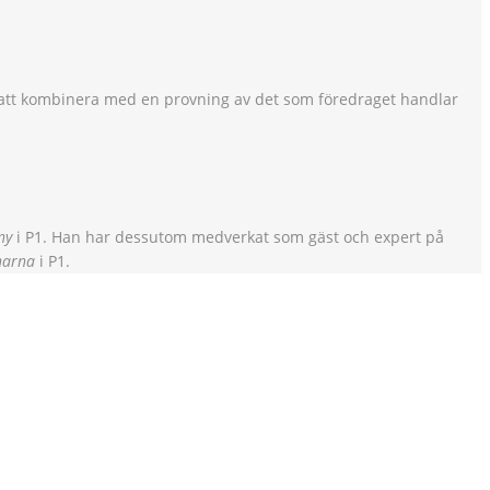
att kombinera med en provning av det som föredraget handlar
ny
i P1. Han har dessutom medverkat som gäst och expert på
narna
i P1.