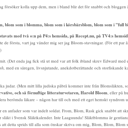
jag försöker kolla upp dem, men i bland blir det för snabbt och bloggen är
m, blom som i blomma, blom som i körsbärsblom, blom som i ”full blo
stavats med två o:n på P4:s hemsida, på Recept.nu, på TV4:s hemsida
e de första, vart jag vänder mig ser jag Bloom-stavningar. (För ett par år
)
it. (Det enda jag fick stå ut med var att folk ibland skrev Edward med en
sh,
med en säregen, livsnjutande, anekdotberättande och storfiskande 
ska judar. (Men mitt lilla judiska påbrå kommer inte från Blomsläkten, s
ative, och så förnuftige litteraturvetaren, Harold Bloom
, eller på 
ra berömda läkare – någon har till och med ett eget hemskt syndrom upp
ar en anfader som var indelt soldat. From, Blom, Rask gick snabbt att skri
släkt i Svensk Släktkalender. Inte Laaguunda! Släktblomma är gentianan, 
 att detta sprids till alla som önskar skriva om mig, Blom, Blom, Blom 