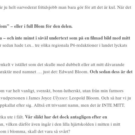
 ju helt oarvoderat fritidsjobb man bara gör för att det är kul. När det
m” – eller i full Blom för den delen.
 – och inte minst i såväl undertext som på en filmad bild med mitt
 sedan hade t.ex.. tre olika regionala P4-redaktioner i landet lyckats
kelt v istället som det skulle med dubbelt eller att mitt dåvarande
Och sedan dess är det
karaktär med namnet … just det: Edward Bloom.
om var helt vanligt, svenskt, bonn-lutherskt, utan från min farmors
huvudpersonen i James Joyce
Ulysses
: Leopold Bloom. Och så har vi ju
kallat efter sig. Alltså ett trivsamt namn, men det är INTE MITT.
Vår släkt har det dock antagligen efter en
ka ute i fält.
vilken därför även ingår i den lilla hjärtskolden i mitten i mitt
som i blomma, skall det vara så svårt?