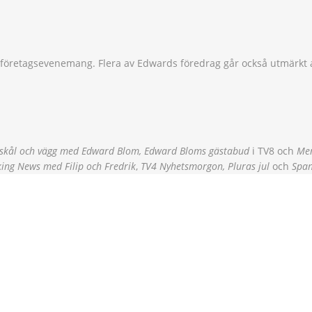
 företagsevenemang. Flera av Edwards föredrag går också utmärkt 
 skål och vägg med Edward Blom, Edward Bloms gästabud
i TV8 och
Me
ing News med Filip och Fredrik
,
TV4 Nyhetsmorgon, Pluras jul
och
Spa