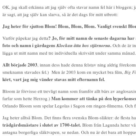
OK, jag skall erkänna att jag själv ofta stavar namn fel här i bloggen; 
är sagt, att jag själv kan slarva, så är det dags för mitt utbrott:
Jag heter för sjutton Blom! Blom, Blom, Blom. Vanligt svenskt Blo
? Jo, för mitt namn de senaste dagarna har 
Varför påpekar jag detta
foto och namn i gårdagens
.
Klockan åtta hos stjärnorna
Och de är int
lägga ut mitt namn med tre individuella skrivsätt under samma månad.
Allt började 2003
, innan dess hade denna felstav ning aldrig förekomm
smeknamn stavades fel.) Men år 2003 kom en mycket bra film,
Big Fi
kört, vart jag mig vänder stavas mitt efternamn fel.
Bloom är förvisso ett trevligt namn som framför allt bärs av anglosaxi
Man kommer att tänka på den hyperkonserv
farfar som hette Herzog.)
Orlando Bloom som spelar Legolas i Sagon om ringen-filmerna. Och fle
Jag heter alltså Blom. Det finns flera svenska Blom-släkter: de flesta h
trädgårdsmästare i slutet av 1700-talet.
Blom från Lagunda heter vår 
antagna borgerliga släktvapen, se nedan. Och nu är det bara att hoppas