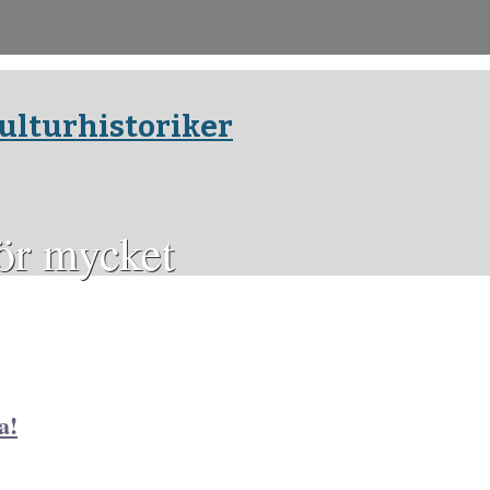
ulturhistoriker
för mycket
a!