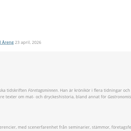
il Åreng
23 april, 2026
ska tidskriften
Företagsminnen
. Han är krönikör i flera tidningar o
gre texter om mat- och dryckeshistoria, bland annat för
Gastronomis
rencier, med scenerfarenhet från seminarier, stämmor, företagsf