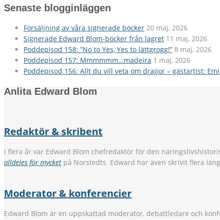
Senaste blogginläggen
Försäljning av våra signerade böcker
20 maj, 2026
Signerade Edward Blom-böcker från lagret
11 maj, 2026
Poddepisod 158: ”No to Yes, Yes to lättgrogg!”
8 maj, 2026
Poddepisod 157: Mmmmmm…madeira
1 maj, 2026
Poddepisod 156: Allt du vill veta om drajjor – gästartist: Em
Anlita Edward Blom
Redaktör & skribent
I flera år var Edward Blom chefredaktör för den näringslivshistori
alldeles för mycket
på Norstedts. Edward har även skrivit flera län
Moderator & konferencier
Edward Blom är en uppskattad moderator, debattledare och konfe