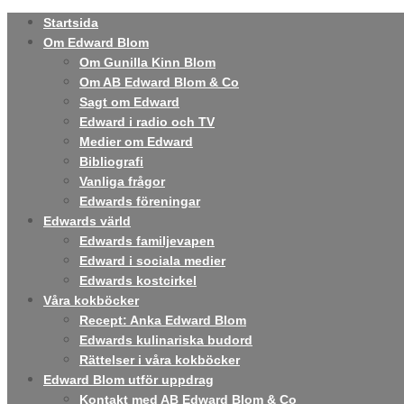
Startsida
Om Edward Blom
Om Gunilla Kinn Blom
Om AB Edward Blom & Co
Sagt om Edward
Edward i radio och TV
Medier om Edward
Bibliografi
Vanliga frågor
Edwards föreningar
Edwards värld
Edwards familjevapen
Edward i sociala medier
Edwards kostcirkel
Våra kokböcker
Recept: Anka Edward Blom
Edwards kulinariska budord
Rättelser i våra kokböcker
Edward Blom utför uppdrag
Kontakt med AB Edward Blom & Co