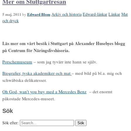
Mer om Stuttgartresan
5 maj, 2011
Edward Blom
Arkiv och historia
Edward-länkar
Länkar
Mat
by
och dryck
Läs mer om vårt besök i Stuttgart på Alexander Husebyes blogg
på Centrum för Näringslivshisoria.
Porschemuseum
– som jag tyvärr inte hann se själv.
Biografier, tyska akademiker och mat
– med bild på bl.a. mig och
schwäbiska delikatesser.
Oh God, wan’t you buy med a Mercedes Benz
– det enormt
påkostade Mercedes-museet.
Sök
Sök efter: