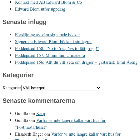
Kontakt med AB Edward Blom & Co
Edward Blom utför uppdrag
Senaste inlägg
Försäljning av våra signerade böcker
Signerade Edward Blom-böcker från lagret
Poddepisod 158: ”No to Yes, Yes to lättgrogg!”
Poddepisod 157: Mmmmmm…madeira
Poddepisod 156: Allt du vill veta om drajjor – gästartist: Emil Åreng
Kategorier
Kategorier
Senaste kommentarerna
Gunilla
om
Karp
Gunilla
om
Varför vi inte längre kallar vårt hus för
”Postmästarhuset”
Elisabeth Enger
om
Varför vi inte längre kallar vårt hus för