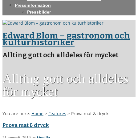
Pressinformation
Pressbilder
Edward Blom – gastronom och
kulturhistoriker
Allting gott och alldeles för mycket
Allting gott och alldeles
för mycket
You are here:
Home
>
Features
>
Prova mat & dryck
Prova mat & dryck
31 augusti, 2013
Gunilla
by