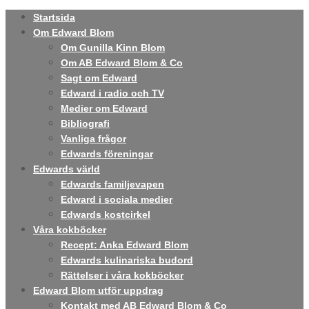
Startsida
Om Edward Blom
Om Gunilla Kinn Blom
Om AB Edward Blom & Co
Sagt om Edward
Edward i radio och TV
Medier om Edward
Bibliografi
Vanliga frågor
Edwards föreningar
Edwards värld
Edwards familjevapen
Edward i sociala medier
Edwards kostcirkel
Våra kokböcker
Recept: Anka Edward Blom
Edwards kulinariska budord
Rättelser i våra kokböcker
Edward Blom utför uppdrag
Kontakt med AB Edward Blom & Co