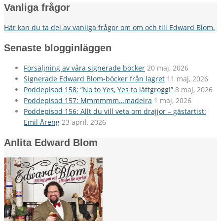
Vanliga frågor
Här kan du ta del av vanliga frågor om om och till Edward Blom.
Senaste blogginläggen
Försäljning av våra signerade böcker
20 maj, 2026
Signerade Edward Blom-böcker från lagret
11 maj, 2026
Poddepisod 158: ”No to Yes, Yes to lättgrogg!”
8 maj, 2026
Poddepisod 157: Mmmmmm…madeira
1 maj, 2026
Poddepisod 156: Allt du vill veta om drajjor – gästartist:
Emil Åreng
23 april, 2026
Anlita Edward Blom