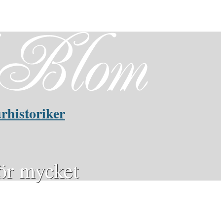
rhistoriker
för mycket