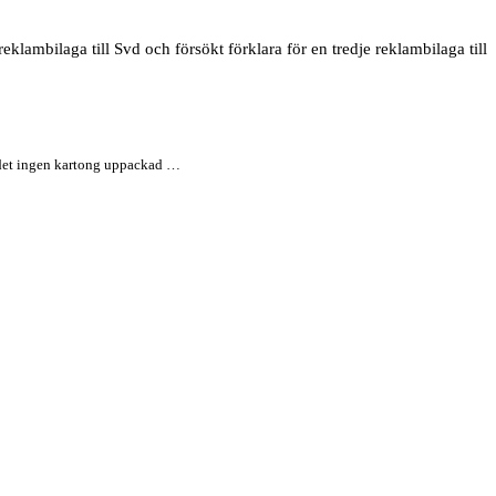
reklambilaga till Svd och försökt förklara för en tredje reklambilaga till
lir det ingen kartong uppackad …