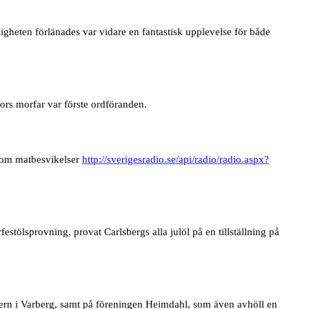
gheten förlänades var vidare en fantastisk upplevelse för både
ors morfar var förste ordföranden.
 om matbesvikelser
http://sverigesradio.se/api/radio/radio.aspx?
estölsprovning, provat Carlsbergs alla julöl på en tillställning på
atern i Varberg, samt på föreningen Heimdahl, som även avhöll en