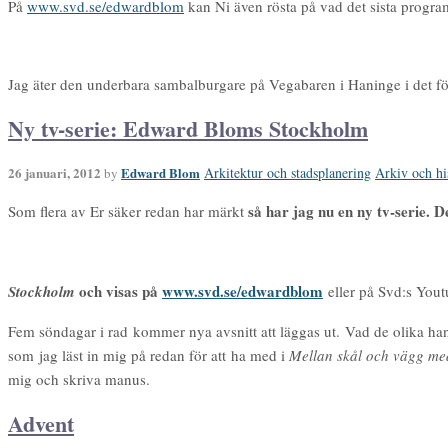
På
www.svd.se/edwardblom
kan Ni även rösta på vad det sista progra
Jag äter den underbara sambalburgare på Vegabaren i Haninge i det f
Ny tv-serie: Edward Bloms Stockholm
26 januari, 2012
Edward Blom
Arkitektur och stadsplanering
Arkiv och hi
by
så har jag nu en ny tv-serie. 
Som flera av Er säker redan har märkt
och visas på
www.svd.se/edwardblom
Stockholm
eller på Svd:s Yout
Fem söndagar i rad kommer nya avsnitt att läggas ut. Vad de olika hand
som jag läst in mig på redan för att ha med i
Mellan skål och vägg m
mig och skriva manus.
Advent