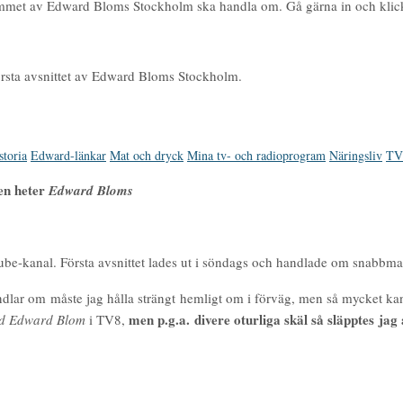
mmet av Edward Bloms Stockholm ska handla om. Gå gärna in och klicka f
örsta avsnittet av Edward Bloms Stockholm.
storia
Edward-länkar
Mat och dryck
Mina tv- och radioprogram
Näringsliv
TV 
Den heter
Edward Bloms
ube-kanal. Första avsnittet lades ut i söndags och handlade om snabbma
lar om måste jag hålla strängt hemligt om i förväg, men så mycket kan j
men p.g.a. divere oturliga skäl så släpptes jag
ed Edward Blom
i TV8,