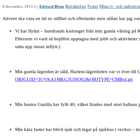
8 december, 2011
Edward Blom
Betraktelser
Fester
Mina tv- och radiopro
by
Advent ska vara en tid av stillhet och eftertanke men sällan har jag
Vi har flyttat – hundratals kartonger från min gamla våning på 
Eftersom vi varit så hejdlöst upptagna med jobb och aktiviteter
sätta upp innan inflytt.)
Min gamla lägenhet är såld, Harlem-lägenheten var vi över till
OBJGUID=3UVKA1MKG3UISQ02&OBJTYPE=CMBoLgh
Min hustru Gunilla har fyllt 40, vilket firades med stort ballun
Min kära faster har blivit sjuk och legat på sjukhus i veckor – i