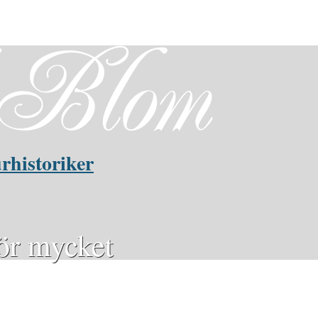
rhistoriker
för mycket