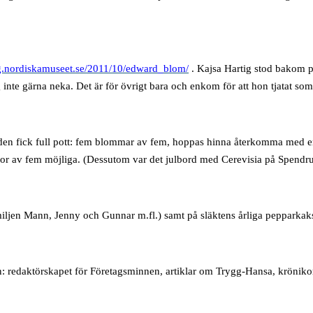
gg.nordiskamuseet.se/2011/10/edward_blom/
. Kajsa Hartig stod bakom p
inte gärna neka. Det är för övrigt bara och enkom för att hon tjatat som 
den fick full pott: fem blommar av fem, hoppas hinna återkomma med en
mmor av fem möjliga. (Dessutom var det julbord med Cerevisia på Spendru
amiljen Mann, Jenny och Gunnar m.fl.) samt på släktens årliga pepparkak
n: redaktörskapet för Företagsminnen, artiklar om Trygg-Hansa, kröniko