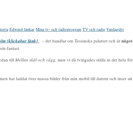
toria
Edward-länkar
Mina tv- och radioprogram
TV och radio
Vardagsliv
något
lm [klickabar länk]
– det handlar om Tessinska palatset och är
sin-fantast.
redan till
Mellan skål och vägg
, men vi då tvingades ställa in det hela fö
men har laddat över massa bilder från min mobil till datorn och inser at