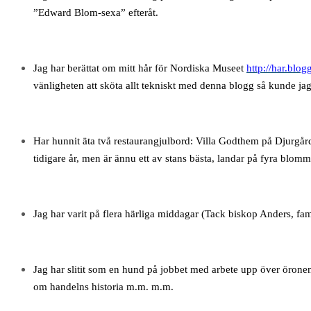
”Edward Blom-sexa” efteråt.
Jag har berättat om mitt hår för Nordiska Museet
http://har.blo
vänligheten att sköta allt tekniskt med denna blogg så kunde jag 
Har hunnit äta två restaurangjulbord: Villa Godthem på Djurgår
tidigare år, men är ännu ett av stans bästa, landar på fyra blo
Jag har varit på flera härliga middagar (Tack biskop Anders, f
Jag har slitit som en hund på jobbet med arbete upp över örone
om handelns historia m.m. m.m.