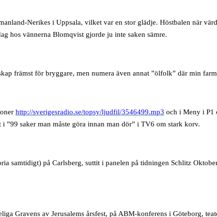
nland-Nerikes i Uppsala, vilket var en stor glädje. Höstbalen när värdi
ag hos vännerna Blomqvist gjorde ju inte saken sämre.
lskap främst för bryggare, men numera även annat ”ölfolk” där min farm
soner
http://sverigesradio.se/topsy/ljudfil/3546499.mp3
och i Meny i P1
 i ”99 saker man måste göra innan man dör” i TV6 om stark korv.
ia samtidigt) på Carlsberg, suttit i panelen på tidningen Schlitz Oktoberf
 heliga Gravens av Jerusalems årsfest, på ABM-konferens i Göteborg, te