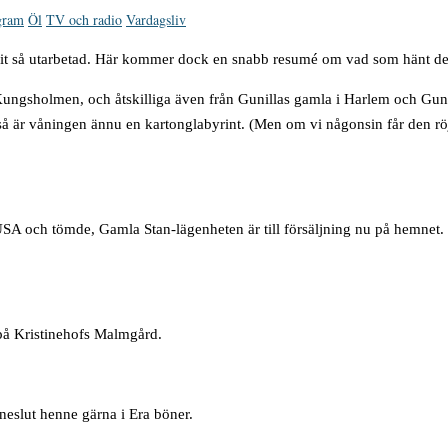
gram
Öl
TV och radio
Vardagsliv
 varit så utarbetad. Här kommer dock en snabb resumé om vad som hänt d
Kungsholmen, och åtskilliga även från Gunillas gamla i Harlem och Gunil
 så är våningen ännu en kartonglabyrint. (Men om vi någonsin får den rö
 USA och tömde, Gamla Stan-lägenheten är till försäljning nu på hemnet.
s på Kristinehofs Malmgård.
nneslut henne gärna i Era böner.