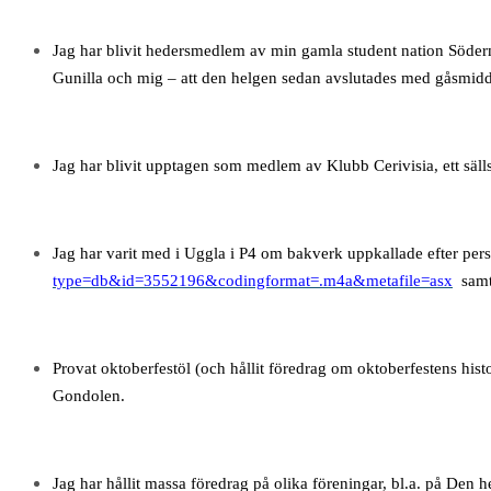
Jag har blivit hedersmedlem av min gamla student nation Söderma
Gunilla och mig – att den helgen sedan avslutades med gåsmidd
Jag har blivit upptagen som medlem av Klubb Cerivisia, ett säl
Jag har varit med i Uggla i P4 om bakverk uppkallade efter per
type=db&id=3552196&codingformat=.m4a&metafile=asx
samt
Provat oktoberfestöl (och hållit föredrag om oktoberfestens histor
Gondolen.
Jag har hållit massa föredrag på olika föreningar, bl.a. på Den