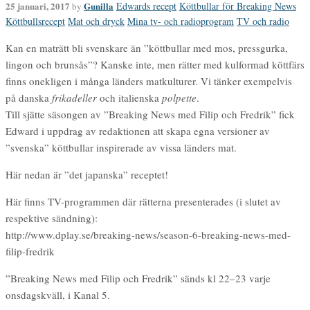
25 januari, 2017
Gunilla
Edwards recept
Köttbullar för Breaking News
by
Köttbullsrecept
Mat och dryck
Mina tv- och radioprogram
TV och radio
Kan en maträtt bli svenskare än ”köttbullar med mos, pressgurka,
lingon och brunsås”? Kanske inte, men rätter med kulformad köttfärs
finns onekligen i många länders matkulturer. Vi tänker exempelvis
på danska
frikadeller
och italienska
polpette
.
Till sjätte säsongen av ”Breaking News med Filip och Fredrik” fick
Edward i uppdrag av redaktionen att skapa egna versioner av
”svenska” köttbullar inspirerade av vissa länders mat.
Här nedan är ”det japanska” receptet!
Här finns TV-programmen där rätterna presenterades (i slutet av
respektive sändning):
http://www.dplay.se/breaking-news/season-6-breaking-news-med-
filip-fredrik
”Breaking News med Filip och Fredrik” sänds kl 22–23 varje
onsdagskväll, i Kanal 5.