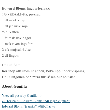
Edward Bloms lingon-teriyaki
1/3 vitlöksklyfta, pressad
1 dl mörk sirap
1 dl japansk soja
½ dl vatten
1 ½ msk risvinäger
1 msk riven ingefära
2 tsk majsstärkelse
2 dl lingon
Gör så här:
Rör ihop allt utom lingonen, koka upp under vispning.
Häll i lingonen och mixa tills såsen blir helt slät.
About Gunilla
View all posts by Gunilla
→
←
Texten till Edward Bloms ”Nu lagar vi julen”
Edward Bloms ”franska” köttbullar
→