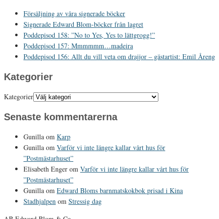
Försäljning av våra signerade böcker
Signerade Edward Blom-böcker från lagret
Poddepisod 158: ”No to Yes, Yes to lättgrogg!”
Poddepisod 157: Mmmmmm…madeira
Poddepisod 156: Allt du vill veta om drajjor – gästartist: Emil Åreng
Kategorier
Kategorier
Senaste kommentarerna
Gunilla
om
Karp
Gunilla
om
Varför vi inte längre kallar vårt hus för
”Postmästarhuset”
Elisabeth Enger
om
Varför vi inte längre kallar vårt hus för
”Postmästarhuset”
Gunilla
om
Edward Bloms barnmatskokbok prisad i Kina
Stadhjalpen
om
Stressig dag
AB Edward Blom & Co