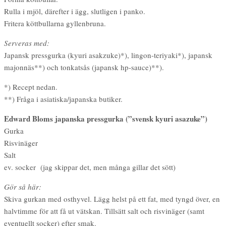
Rulla i mjöl, därefter i ägg, slutligen i panko.
Fritera köttbullarna gyllenbruna.
Serveras med:
Japansk pressgurka (kyuri asakzuke)*), lingon-teriyaki*), japansk
majonnäs**) och tonkatsås (japansk hp-sauce)**).
*) Recept nedan.
**) Fråga i asiatiska/japanska butiker.
Edward Bloms japanska pressgurka (”svensk kyuri asazuke”)
Gurka
Risvinäger
Salt
ev. socker (jag skippar det, men många gillar det sött)
Gör så här:
Skiva gurkan med osthyvel. Lägg helst på ett fat, med tyngd över, en
halvtimme för att få ut vätskan. Tillsätt salt och risvinäger (samt
eventuellt socker) efter smak.