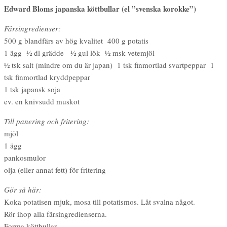
Edward Bloms japanska köttbullar (el ”svenska korokke”)
Färsingredienser:
500 g blandfärs av hög kvalitet 400 g potatis
1 ägg ½ dl grädde ½ gul lök ½ msk vetemjöl
½ tsk salt (mindre om du är japan) 1 tsk finmortlad svartpeppar 1
tsk finmortlad kryddpeppar
1 tsk japansk soja
ev. en knivsudd muskot
Till panering och fritering:
mjöl
1 ägg
pankosmulor
olja (eller annat fett) för fritering
Gör så här:
Koka potatisen mjuk, mosa till potatismos. Låt svalna något.
Rör ihop alla färsingredienserna.
Forma köttbullar.