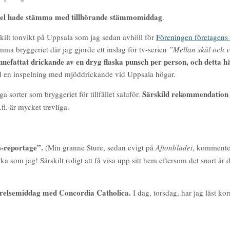
el hade stämma med tillhörande stämmomiddag
.
skilt tonvikt på Uppsala som jag sedan avhöll för
Föreningen företagens 
amma bryggeriet där jag gjorde ett inslag för tv-serien
”Mellan skål och 
t innefattat drickande av en dryg flaska punsch per person, och dett
d en inspelning med mjöddrickande vid Uppsala högar.
Särskild rekommendation 
a sorter som bryggeriet för tillfället saluför.
fl. är mycket trevliga.
-reportage”.
(Min granne Sture, sedan evigt på
Aftonbladet
, kommenter
a som jag! Särskilt roligt att få visa upp sitt hem eftersom det snart är
tyrelsemiddag med Concordia Catholica.
I dag, torsdag, har jag läst ko