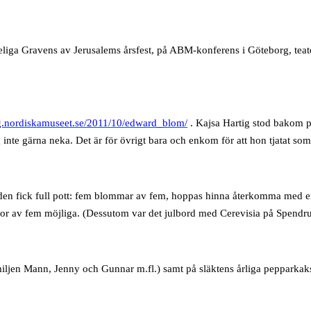
 heliga Gravens av Jerusalems årsfest, på ABM-konferens i Göteborg, te
gg.nordiskamuseet.se/2011/10/edward_blom/
. Kajsa Hartig stod bakom p
inte gärna neka. Det är för övrigt bara och enkom för att hon tjatat som 
den fick full pott: fem blommar av fem, hoppas hinna återkomma med en
mmor av fem möjliga. (Dessutom var det julbord med Cerevisia på Spendru
amiljen Mann, Jenny och Gunnar m.fl.) samt på släktens årliga pepparkak