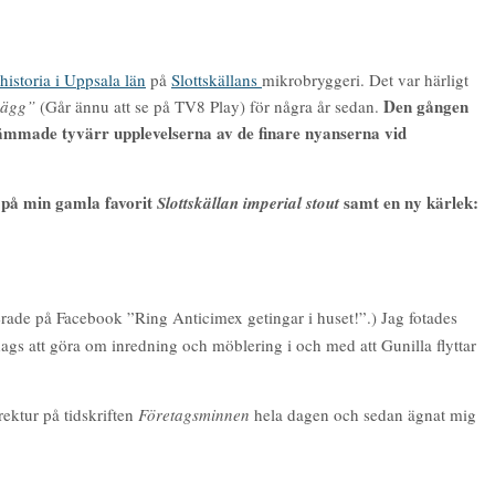
historia i Uppsala län
på
Slottskällans
mikrobryggeri. Det var härligt
Den gången
vägg”
(Går ännu att se på TV8 Play) för några år sedan.
a hämmade tyvärr upplevelserna av de finare nyanserna vid
på min gamla favorit
samt en ny kärlek:
Slottskällan imperial stout
ade på Facebook ”Ring Anticimex getingar i huset!”.) Jag fotades
 dags att göra om inredning och möblering i och med att Gunilla flyttar
rrektur på tidskriften
Företagsminnen
hela dagen och sedan ägnat mig