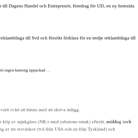
r till Dagens Handel och Entreprenör, föredrag för UD, en ny hemsida
reklambilaga till Svd och försökt förklara för en tredje reklambilaga till
lir det ingen kartong uppackad …
varit svårt att hinna med att skriva inlägg.
middag (och
ch köp av mjukglass (NK:s med zabaione-smak) efteråt,
ng av tre resväskor (två från USA och en från Tyskland) och