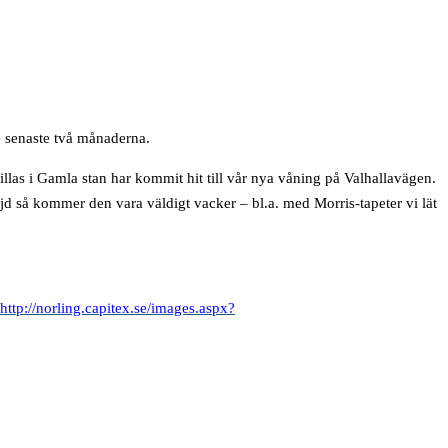
e senaste två månaderna.
las i Gamla stan har kommit hit till vår nya våning på Valhallavägen.
jd så kommer den vara väldigt vacker – bl.a. med Morris-tapeter vi lät
http://norling.capitex.se/images.aspx?