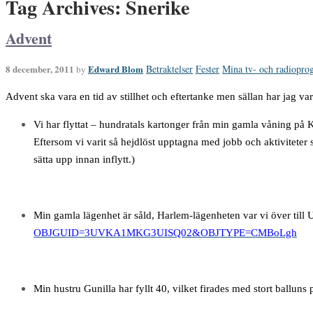
Tag Archives: Snerike
Advent
8 december, 2011
Edward Blom
Betraktelser
Fester
Mina tv- och radiopro
by
Advent ska vara en tid av stillhet och eftertanke men sällan har jag
Vi har flyttat – hundratals kartonger från min gamla våning på 
Eftersom vi varit så hejdlöst upptagna med jobb och aktiviteter
sätta upp innan inflytt.)
Min gamla lägenhet är såld, Harlem-lägenheten var vi över till
OBJGUID=3UVKA1MKG3UISQ02&OBJTYPE=CMBoLgh
Min hustru Gunilla har fyllt 40, vilket firades med stort ballun