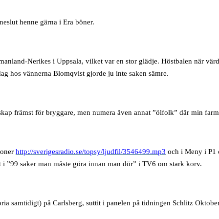
nneslut henne gärna i Era böner.
nland-Nerikes i Uppsala, vilket var en stor glädje. Höstbalen när värdi
ag hos vännerna Blomqvist gjorde ju inte saken sämre.
lskap främst för bryggare, men numera även annat ”ölfolk” där min farm
soner
http://sverigesradio.se/topsy/ljudfil/3546499.mp3
och i Meny i P1
 i ”99 saker man måste göra innan man dör” i TV6 om stark korv.
ia samtidigt) på Carlsberg, suttit i panelen på tidningen Schlitz Oktoberf