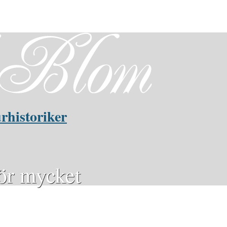
rhistoriker
för mycket