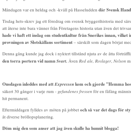
där Svensk Hand
Måndagen var en heldag och -kväll på Hasseludden
Tisdag hets-skrev jag ett föredrag om svensk bryggerihistoria med sär
att återse inte bara vänner från Företagens historia utan även det trivs
hade vi haft ett inslag om studentkultur från Snerikes innan, vilke
provningen
av Slotskällans sortiment
– särskilt som dagen börjat me
Denna gång kunde jag dock i nyktert tillstånd njuta av de åtta förträfflig
den torra portern vid namn
.
Svart
Även
Red ale,
Roslager
,
Nelson
m.
Onsdagen inleddes med att
kom och gjorde ”Hemma hos
Expressen
säkert 30 gånger i varje rum ˗
gefundenes fressen
för en fåfäng människ
hit permanent.
och så var det dags för s
Eftermiddagen fylldes av möten på jobbet
åt diverse bröllopsplanering.
Döm mig den som anser att jag även skulle ha hunnit blogga!