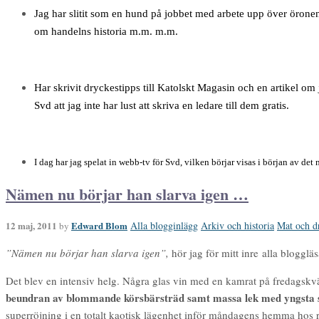
Jag har slitit som en hund på jobbet med arbete upp över örone
om handelns historia m.m. m.m.
Har skrivit dryckestipps till Katolskt Magasin och en artikel om j
Svd att jag inte har lust att skriva en ledare till dem gratis.
I dag har jag spelat in webb-tv för Svd, vilken börjar visas i början av det 
Nämen nu börjar han slarva igen …
12 maj, 2011
Edward Blom
Alla blogginlägg
Arkiv och historia
Mat och d
by
”Nämen nu börjar han slarva igen”,
hör jag för mitt inre alla bloggläs
Det blev en intensiv helg. Några glas vin med en kamrat på fredagsk
beundran av blommande körsbärsträd samt massa lek med yngsta s
superröjning i en totalt kaotisk lägenhet inför måndagens hemma hos 