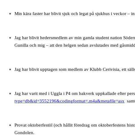
Min kära faster har blivit sjuk och legat på sjukhus i veckor – i
Jag har blivit hedersmedlem av min gamla student nation Söderma
Gunilla och mig – att den helgen sedan avslutades med gåsmidd
Jag har blivit upptagen som medlem av Klubb Cerivisia, ett säl
Jag har varit med i Uggla i P4 om bakverk uppkallade efter per
type=db&id=3552196&codingformat=.m4a&metafile=asx
samt
Provat oktoberfestöl (och hållit föredrag om oktoberfestens histor
Gondolen.