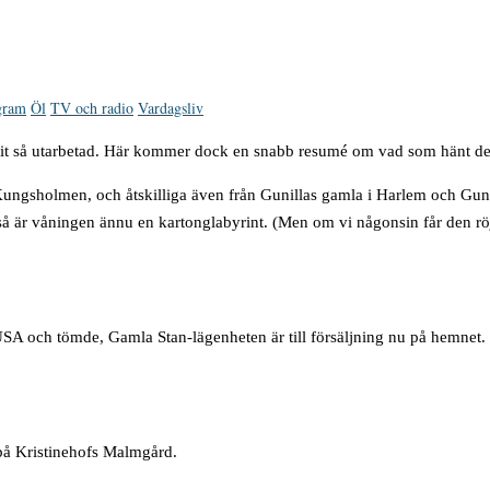
gram
Öl
TV och radio
Vardagsliv
 varit så utarbetad. Här kommer dock en snabb resumé om vad som hänt d
Kungsholmen, och åtskilliga även från Gunillas gamla i Harlem och Gunil
 så är våningen ännu en kartonglabyrint. (Men om vi någonsin får den rö
 USA och tömde, Gamla Stan-lägenheten är till försäljning nu på hemnet.
s på Kristinehofs Malmgård.