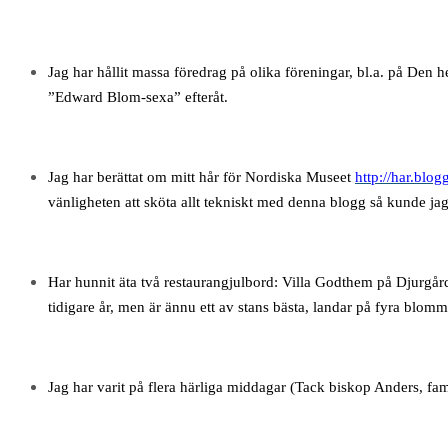
Jag har hållit massa föredrag på olika föreningar, bl.a. på Den
”Edward Blom-sexa” efteråt.
Jag har berättat om mitt hår för Nordiska Museet
http://har.blo
vänligheten att sköta allt tekniskt med denna blogg så kunde jag 
Har hunnit äta två restaurangjulbord: Villa Godthem på Djurgår
tidigare år, men är ännu ett av stans bästa, landar på fyra blo
Jag har varit på flera härliga middagar (Tack biskop Anders, f