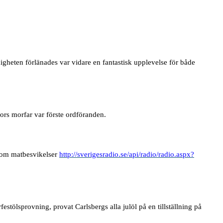
gheten förlänades var vidare en fantastisk upplevelse för både
ors morfar var förste ordföranden.
 om matbesvikelser
http://sverigesradio.se/api/radio/radio.aspx?
estölsprovning, provat Carlsbergs alla julöl på en tillställning på