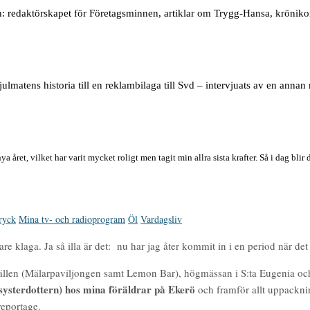
n: redaktörskapet för Företagsminnen, artiklar om Trygg-Hansa, kröniko
ulmatens historia till en reklambilaga till Svd – intervjuats av en annan 
nya året, vilket har varit mycket roligt men tagit min allra sista krafter. Så i dag b
ryck
Mina tv- och radioprogram
Öl
Vardagsliv
are klaga. Ja så illa är det: nu har jag åter kommit in i en period när det 
vällen (Mälarpaviljongen samt Lemon Bar), högmässan i S:ta Eugenia o
ysterdottern) hos mina föräldrar på Ekerö
och framför allt uppackni
reportage.