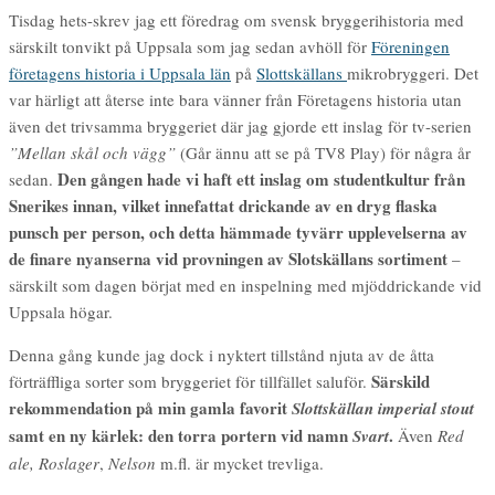
Tisdag hets-skrev jag ett föredrag om svensk bryggerihistoria med
särskilt tonvikt på Uppsala som jag sedan avhöll för
Föreningen
företagens historia i Uppsala län
på
Slottskällans
mikrobryggeri. Det
var härligt att återse inte bara vänner från Företagens historia utan
även det trivsamma bryggeriet där jag gjorde ett inslag för tv-serien
”Mellan skål och vägg”
(Går ännu att se på TV8 Play) för några år
Den gången hade vi haft ett inslag om studentkultur från
sedan.
Snerikes innan, vilket innefattat drickande av en dryg flaska
punsch per person, och detta hämmade tyvärr upplevelserna av
de finare nyanserna vid provningen
av Slotskällans sortiment
–
särskilt som dagen börjat med en inspelning med mjöddrickande vid
Uppsala högar.
Denna gång kunde jag dock i nyktert tillstånd njuta av de åtta
Särskild
förträffliga sorter som bryggeriet för tillfället saluför.
rekommendation på min gamla favorit
Slottskällan imperial stout
samt en ny kärlek: den torra portern vid namn
.
Svart
Även
Red
ale,
Roslager
,
Nelson
m.fl. är mycket trevliga.