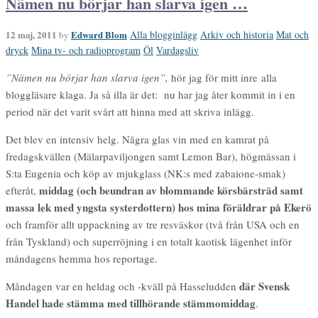
Nämen nu börjar han slarva igen …
12 maj, 2011
Edward Blom
Alla blogginlägg
Arkiv och historia
Mat och
by
dryck
Mina tv- och radioprogram
Öl
Vardagsliv
”Nämen nu börjar han slarva igen”,
hör jag för mitt inre alla
bloggläsare klaga. Ja så illa är det: nu har jag åter kommit in i en
period när det varit svårt att hinna med att skriva inlägg.
Det blev en intensiv helg. Några glas vin med en kamrat på
fredagskvällen (Mälarpaviljongen samt Lemon Bar), högmässan i
S:ta Eugenia och köp av mjukglass (NK:s med zabaione-smak)
middag (och beundran av blommande körsbärsträd samt
efteråt,
massa lek med yngsta systerdottern) hos mina föräldrar på Ekerö
och framför allt uppackning av tre resväskor (två från USA och en
från Tyskland) och superröjning i en totalt kaotisk lägenhet inför
måndagens hemma hos reportage.
där Svensk
Måndagen var en heldag och -kväll på Hasseludden
Handel hade stämma med tillhörande stämmomiddag
.