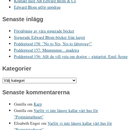
Kontakt med AB Edward Blom & Co
Edward Blom utför uppdrag
Senaste inlägg
Försäljning av våra signerade böcker
Signerade Edward Blom-böcker från lagret
Poddepisod 158: ”No to Yes, Yes to lättgrogg!”
Poddepisod 157: Mmmmmm…madeira
Poddepisod 156: Allt du vill veta om drajjor – gästartist: Emil Åreng
Kategorier
Kategorier
Senaste kommentarerna
Gunilla
om
Karp
Gunilla
om
Varför vi inte längre kallar vårt hus för
”Postmästarhuset”
Elisabeth Enger
om
Varför vi inte längre kallar vårt hus för
”Postmästarhuset”