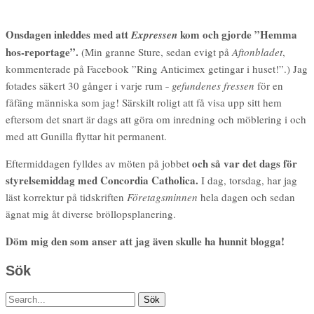
Onsdagen inleddes med att
kom och gjorde ”Hemma
Expressen
hos-reportage”.
(Min granne Sture, sedan evigt på
Aftonbladet
,
kommenterade på Facebook ”Ring Anticimex getingar i huset!”.) Jag
fotades säkert 30 gånger i varje rum ˗
gefundenes fressen
för en
fåfäng människa som jag! Särskilt roligt att få visa upp sitt hem
eftersom det snart är dags att göra om inredning och möblering i och
med att Gunilla flyttar hit permanent.
och så var det dags för
Eftermiddagen fylldes av möten på jobbet
styrelsemiddag med Concordia Catholica.
I dag, torsdag, har jag
läst korrektur på tidskriften
Företagsminnen
hela dagen och sedan
ägnat mig åt diverse bröllopsplanering.
Döm mig den som anser att jag även skulle ha hunnit blogga!
Sök
Sök
efter: