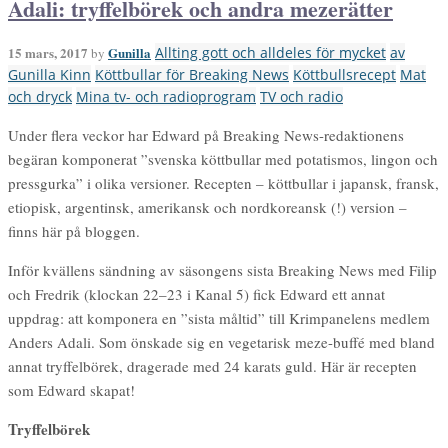
Adali: tryffelbörek och andra mezerätter
15 mars, 2017
Gunilla
Allting gott och alldeles för mycket
av
by
Gunilla Kinn
Köttbullar för Breaking News
Köttbullsrecept
Mat
och dryck
Mina tv- och radioprogram
TV och radio
Under flera veckor har Edward på Breaking News-redaktionens
begäran komponerat ”svenska köttbullar med potatismos, lingon och
pressgurka” i olika versioner. Recepten – köttbullar i japansk, fransk,
etiopisk, argentinsk, amerikansk och nordkoreansk (!) version –
finns här på bloggen.
Inför kvällens sändning av säsongens sista Breaking News med Filip
och Fredrik (klockan 22–23 i Kanal 5) fick Edward ett annat
uppdrag: att komponera en ”sista måltid” till Krimpanelens medlem
Anders Adali. Som önskade sig en vegetarisk meze-buffé med bland
annat tryffelbörek, dragerade med 24 karats guld. Här är recepten
som Edward skapat!
Tryffelbörek