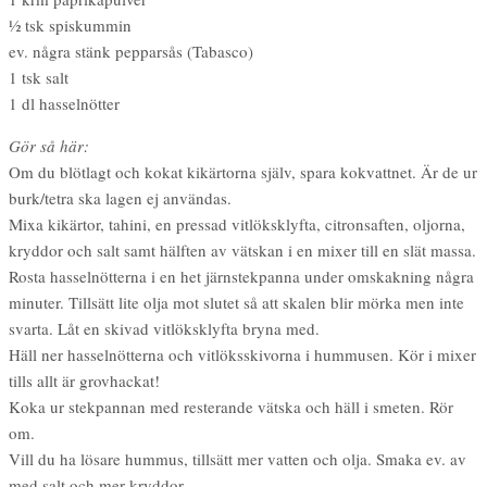
1⁄2 tsk spiskummin
ev. några stänk pepparsås (Tabasco)
1 tsk salt
1 dl hasselnötter
Gör så här:
Om du blötlagt och kokat kikärtorna själv, spara kokvattnet. Är de ur
burk/tetra ska lagen ej användas.
Mixa kikärtor, tahini, en pressad vitlöksklyfta, citronsaften, oljorna,
kryddor och salt samt hälften av vätskan i en mixer till en slät massa.
Rosta hasselnötterna i en het järnstekpanna under omskakning några
minuter. Tillsätt lite olja mot slutet så att skalen blir mörka men inte
svarta. Låt en skivad vitlöksklyfta bryna med.
Häll ner hasselnötterna och vitlöksskivorna i hummusen. Kör i mixer
tills allt är grovhackat!
Koka ur stekpannan med resterande vätska och häll i smeten. Rör
om.
Vill du ha lösare hummus, tillsätt mer vatten och olja. Smaka ev. av
med salt och mer kryddor.