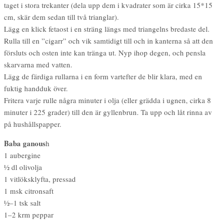
taget i stora trekanter (dela upp dem i kvadrater som är cirka 15*15
cm, skär dem sedan till två trianglar).
Lägg en klick fetaost i en sträng längs med triangelns bredaste del.
Rulla till en ”cigarr” och vik samtidigt till och in kanterna så att den
försluts och osten inte kan tränga ut. Nyp ihop degen, och pensla
skarvarna med vatten.
Lägg de färdiga rullarna i en form vartefter de blir klara, med en
fuktig handduk över.
Fritera varje rulle några minuter i olja (eller grädda i ugnen, cirka 8
minuter i 225 grader) till den är gyllenbrun. Ta upp och låt rinna av
på hushållspapper.
Baba ganous
h
1 aubergine
½ dl olivolja
1 vitlöksklyfta, pressad
1 msk citronsaft
½–1 tsk salt
1–2 krm peppar