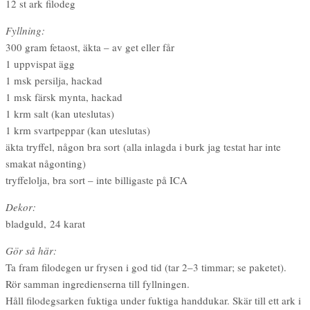
12 st ark filodeg
Fyllning:
300 gram fetaost, äkta – av get eller får
1 uppvispat ägg
1 msk persilja, hackad
1 msk färsk mynta, hackad
1 krm salt (kan uteslutas)
1 krm svartpeppar (kan uteslutas)
äkta tryffel, någon bra sort (alla inlagda i burk jag testat har inte
smakat någonting)
tryffelolja, bra sort – inte billigaste på ICA
Dekor:
bladguld, 24 karat
Gör så här:
Ta fram filodegen ur frysen i god tid (tar 2–3 timmar; se paketet).
Rör samman ingredienserna till fyllningen.
Håll filodegsarken fuktiga under fuktiga handdukar. Skär till ett ark i