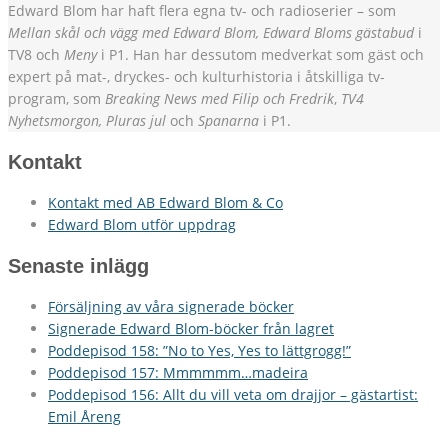
Edward Blom har haft flera egna tv- och radioserier – som
Mellan skål och vägg med Edward Blom, Edward Bloms gästabud
i
TV8 och
Meny
i P1. Han har dessutom medverkat som gäst och
expert på mat-, dryckes- och kulturhistoria i åtskilliga tv-
program, som
Breaking News med Filip och Fredrik
,
TV4
Nyhetsmorgon, Pluras jul
och
Spanarna
i P1.
Kontakt
Kontakt med AB Edward Blom & Co
Edward Blom utför uppdrag
Senaste inlägg
Försäljning av våra signerade böcker
Signerade Edward Blom-böcker från lagret
Poddepisod 158: ”No to Yes, Yes to lättgrogg!”
Poddepisod 157: Mmmmmm…madeira
Poddepisod 156: Allt du vill veta om drajjor – gästartist:
Emil Åreng