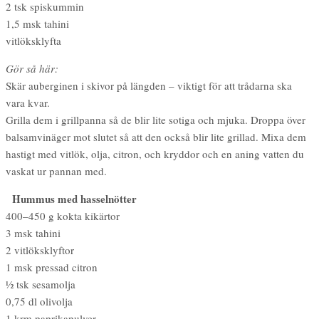
2 tsk spiskummin
1,5 msk tahini
vitlöksklyfta
Gör så här:
Skär auberginen i skivor på längden – viktigt för att trådarna ska
vara kvar.
Grilla dem i grillpanna så de blir lite sotiga och mjuka. Droppa över
balsamvinäger mot slutet så att den också blir lite grillad. Mixa dem
hastigt med vitlök, olja, citron, och kryddor och en aning vatten du
vaskat ur pannan med.
Hummus med hasselnötter
400–450 g kokta kikärtor
3 msk tahini
2 vitlöksklyftor
1 msk pressad citron
1⁄2 tsk sesamolja
0,75 dl olivolja
1 krm paprikapulver