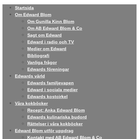
Startsida
Om Edward Blom
Om Gunilla Kinn Blom
Om AB Edward Blom & Co
Sagt om Edward
Edward i radio och TV
Medier om Edward
Bibliografi
Vanliga frågor
Edwards föreningar
Edwards värld
Edwards familjevapen
Edward i sociala medier
Edwards kostcirkel
Våra kokböcker
Recept: Anka Edward Blom
Edwards kulinariska budord
Rättelser i våra kokböcker
Edward Blom utför uppdrag
Kontakt med AB Edward Blom & Co