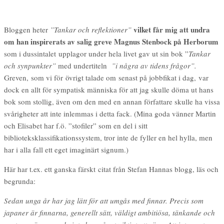
vilket får mig att undra
Bloggen heter
”Tankar och reflektioner”
om han inspirerats av salig greve Magnus Stenbock på Herborum
som i dussintalet upplagor under hela livet gav ut sin bok ”
Tankar
och synpunkter”
med undertiteln
”i några av tidens frågor”.
Greven, som vi för övrigt talade om senast på jobbfikat i dag, var
dock en allt för sympatisk människa för att jag skulle döma ut hans
bok som stollig, även om den med en annan författare skulle ha vissa
svårigheter att inte inlemmas i detta fack. (Mina goda vänner Martin
och Elisabet har f.ö. ”stofiler” som en del i sitt
biblioteksklassifikationssystem, tror inte de fyller en hel hylla, men
har i alla fall ett eget imaginärt signum.)
Här har t.ex. ett ganska färskt citat från Stefan Hannas blogg, läs och
begrunda:
Sedan unga år har jag lätt för att umgås med finnar. Precis som
japaner är finnarna, generellt sätt, väldigt ambitiösa, tänkande och