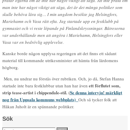
pratar ogärna om de inte har något viktigt att säga. Att inte prata om
man inte har något viktigt att säga, det är det många politiker som
skulle behöva lära sig… I min ungdom besökte jag Helsingfors,
Mariehamn och Vasa rätt ofta. Jag startade upp en festklubb på
gymnasiet och vi reste löpande på Finlandskryssningar. Båtresorna
var underhållande men att angöra i Mariehamn, Helsingfors eller
Vasa var en bedrövlig upplevelse.
Kanske borde nå
gon upplysa regeringen att det finns ett sådant
material till kommande utrikesminister att hämta från lärdomens
högborg.
Men, nu undrar nu förstås över rubriken. Och, jo då, Stefan Hanna
ett förflutet som,
startade inte bara festklubbar utan han har även
strip tease-artist i chippendale-stil.
(
Se denna intervju! märkligt
nog från Uppsala kommuns webbplats)
Och så tycker folk att
Håkan Juholt är en spännande politiker.
Sök