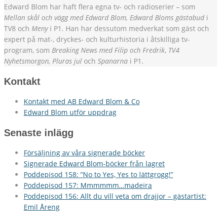
Edward Blom har haft flera egna tv- och radioserier – som
Mellan skål och vägg med Edward Blom, Edward Bloms gästabud
i
TV8 och
Meny
i P1. Han har dessutom medverkat som gäst och
expert på mat-, dryckes- och kulturhistoria i åtskilliga tv-
program, som
Breaking News med Filip och Fredrik
,
TV4
Nyhetsmorgon, Pluras jul
och
Spanarna
i P1.
Kontakt
Kontakt med AB Edward Blom & Co
Edward Blom utför uppdrag
Senaste inlägg
Försäljning av våra signerade böcker
Signerade Edward Blom-böcker från lagret
Poddepisod 158: ”No to Yes, Yes to lättgrogg!”
Poddepisod 157: Mmmmmm…madeira
Poddepisod 156: Allt du vill veta om drajjor – gästartist:
Emil Åreng