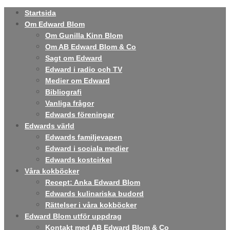
Startsida
Om Edward Blom
Om Gunilla Kinn Blom
Om AB Edward Blom & Co
Sagt om Edward
Edward i radio och TV
Medier om Edward
Bibliografi
Vanliga frågor
Edwards föreningar
Edwards värld
Edwards familjevapen
Edward i sociala medier
Edwards kostcirkel
Våra kokböcker
Recept: Anka Edward Blom
Edwards kulinariska budord
Rättelser i våra kokböcker
Edward Blom utför uppdrag
Kontakt med AB Edward Blom & Co