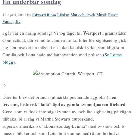
En underbar söndag
12 april, 2011
Edward Blom
Länkar
Mat och dryck
Musik
Resor
by
Vardagsliv
Westport
I går var en härlig söndag! Vi tog tåget till
i grannstaten
Connecticut, där vi mötte vännen Lotta. Efter lite sightseeing gick
jag i en mycket fin mässa i en lokal katolsk kyrka, samtidigt som
Gunilla och Lotta hade mellanhavanden med polisen (
Se Lottas
blogg).
D
i en
Därefter blev det brunch (utmärkta pocherade ägg bl.a.)
trivsam, historisk ”lada” ägd av gamla kvinnotjuaren Richard
Gere
, som vi dock inte såg skymten av, och lite sightseing på vägen
tillbaka, bl.a. såg vi Martha Stewarts (superkänd,
superrik amerikansk ”sköna-söndag-kvinna” med tv-show och b
massa böcker och som Lotta bott granne med) ägor, inklusive