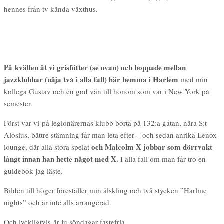
hennes från tv kända växthus.
På kvällen åt vi grisfötter (se ovan) och hoppade mellan
jazzklubbar (nåja två i alla fall) här hemma i Harlem
med min
kollega Gustav och en god vän till honom som var i New York på
semester.
Först var vi på legionärernas klubb borta på 132:a gatan, nära S:t
Alosius, bättre stämning får man leta efter – och sedan anrika Lenox
och Malcolm X jobbar som dörrvakt
lounge, där alla stora spelat
långt innan han hette något med X.
I alla fall om man får tro en
guidebok jag läste.
Bilden till höger föreställer min älskling och två stycken ”Harlme
nights” och är inte alls arrangerad.
Och lyckligtvis är ju söndagar fastefria …