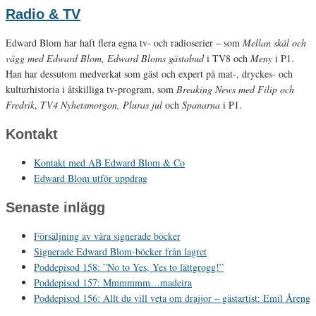
Radio & TV
Edward Blom har haft flera egna tv- och radioserier – som
Mellan skål och
vägg med Edward Blom, Edward Bloms gästabud
i TV8 och
Meny
i P1.
Han har dessutom medverkat som gäst och expert på mat-, dryckes- och
kulturhistoria i åtskilliga tv-program, som
Breaking News med Filip och
Fredrik
,
TV4 Nyhetsmorgon, Pluras jul
och
Spanarna
i P1.
Kontakt
Kontakt med AB Edward Blom & Co
Edward Blom utför uppdrag
Senaste inlägg
Försäljning av våra signerade böcker
Signerade Edward Blom-böcker från lagret
Poddepisod 158: ”No to Yes, Yes to lättgrogg!”
Poddepisod 157: Mmmmmm…madeira
Poddepisod 156: Allt du vill veta om drajjor – gästartist: Emil Åreng