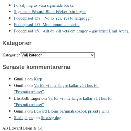
Försäljning av våra signerade böcker
Signerade Edward Blom-böcker från lagret
Poddepisod 158: ”No to Yes, Yes to lättgrogg!”
Poddepisod 157: Mmmmmm…madeira
Poddepisod 156: Allt du vill veta om drajjor – gästartist: Emil Åreng
Kategorier
Kategorier
Senaste kommentarerna
Gunilla
om
Karp
Gunilla
om
Varför vi inte längre kallar vårt hus för
”Postmästarhuset”
Elisabeth Enger
om
Varför vi inte längre kallar vårt hus för
”Postmästarhuset”
Gunilla
om
Edward Bloms barnmatskokbok prisad i Kina
Stadhjalpen
om
Stressig dag
AB Edward Blom & Co