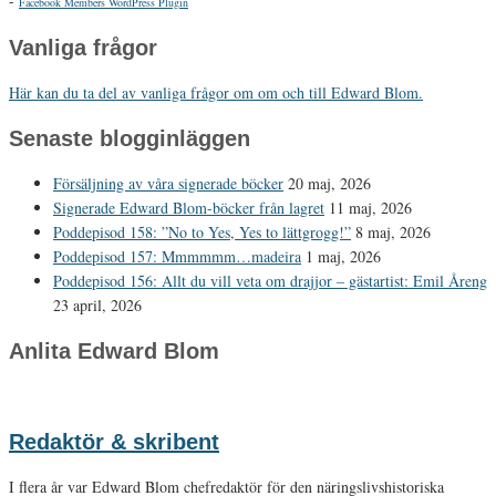
-
Facebook Members WordPress Plugin
Vanliga frågor
Här kan du ta del av vanliga frågor om om och till Edward Blom.
Senaste blogginläggen
Försäljning av våra signerade böcker
20 maj, 2026
Signerade Edward Blom-böcker från lagret
11 maj, 2026
Poddepisod 158: ”No to Yes, Yes to lättgrogg!”
8 maj, 2026
Poddepisod 157: Mmmmmm…madeira
1 maj, 2026
Poddepisod 156: Allt du vill veta om drajjor – gästartist: Emil Åreng
23 april, 2026
Anlita Edward Blom
Redaktör & skribent
I flera år var Edward Blom chefredaktör för den näringslivshistoriska