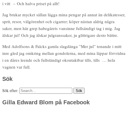
i vitt – Och halva priset på allt!
Jag brukar mycket sällan lägga mina pengar på annat än delikatesser,
sprit, resor, välgörenhet och cigarrer; köper nästan aldrig några
saker, men här grep habegärets vansinne fullsändigt tag i mig. Jag
älskar jul! Och jag älskar julgranssaker, ju glittrigare desto bättre.
Med Adolfsons & Falcks gamla slagdänga ”Mer jul” tonande i mitt
inre gled jag omkring mellan gondolerna, med mina läppar förvridna
i en dåres leende och fullständigt okontaktbar tills, tills … hela
vagnen var full.
Sök
Sök efter:
Gilla Edward Blom på Facebook