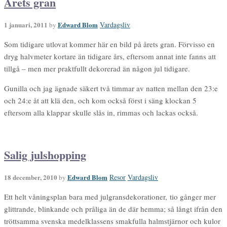
Årets gran
1 januari, 2011
Edward Blom
Vardagsliv
by
Som tidigare utlovat kommer här en bild på årets gran. Förvisso en
dryg halvmeter kortare än tidigare års, eftersom annat inte fanns att
tillgå – men mer praktfullt dekorerad än någon jul tidigare.
Gunilla och jag ägnade säkert två timmar av natten mellan den 23:e
och 24:e åt att klä den, och kom också först i säng klockan 5
eftersom alla klappar skulle slås in, rimmas och lackas också.
Salig julshopping
18 december, 2010
Edward Blom
Resor
Vardagsliv
by
Ett helt våningsplan bara med julgransdekorationer, tio gånger mer
glittrande, blinkande och pråliga än de där hemma; så långt ifrån den
tröttsamma svenska medelklassens smakfulla halmstjärnor och kulor