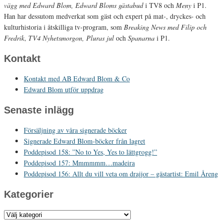
vägg med Edward Blom, Edward Bloms gästabud
i TV8 och
Meny
i P1.
Han har dessutom medverkat som gäst och expert på mat-, dryckes- och
kulturhistoria i åtskilliga tv-program, som
Breaking News med Filip och
Fredrik
,
TV4 Nyhetsmorgon, Pluras jul
och
Spanarna
i P1.
Kontakt
Kontakt med AB Edward Blom & Co
Edward Blom utför uppdrag
Senaste inlägg
Försäljning av våra signerade böcker
Signerade Edward Blom-böcker från lagret
Poddepisod 158: ”No to Yes, Yes to lättgrogg!”
Poddepisod 157: Mmmmmm…madeira
Poddepisod 156: Allt du vill veta om drajjor – gästartist: Emil Åreng
Kategorier
Kategorier