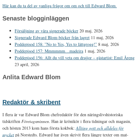
Här kan du ta del av vanliga frågor om om och till Edward Blom.
Senaste blogginläggen
Försäljning av våra signerade böcker
20 maj, 2026
Signerade Edward Blom-böcker från lagret
11 maj, 2026
Poddepisod 158: ”No to Yes, Yes to lättgrogg!”
8 maj, 2026
Poddepisod 157: Mmmmmm…madeira
1 maj, 2026
Poddepisod 156: Allt du vill veta om drajjor – gästartist: Emil Åreng
23 april, 2026
Anlita Edward Blom
Redaktör & skribent
I flera år var Edward Blom chefredaktör för den näringslivshistoriska
tidskriften
Företagsminnen
. Han är krönikör i flera tidningar och magasin,
och hösten 2013 kom hans första kokbok:
Allting gott och alldeles för
mycket
på Norstedts. Edward har även skrivit flera längre texter om mat-