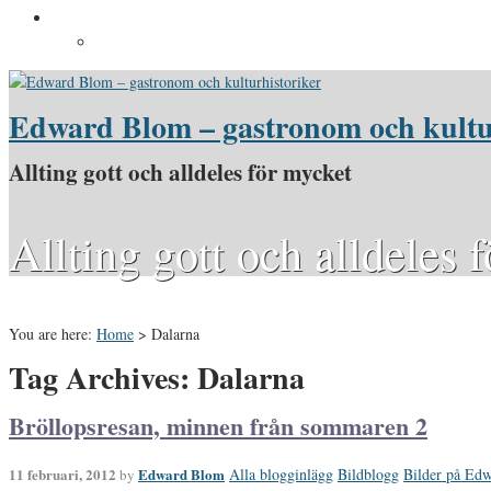
Pressinformation
Pressbilder
Edward Blom – gastronom och kultu
Allting gott och alldeles för mycket
Allting gott och alldeles 
You are here:
Home
>
Dalarna
Tag Archives: Dalarna
Bröllopsresan, minnen från sommaren 2
11 februari, 2012
Edward Blom
Alla blogginlägg
Bildblogg
Bilder på Ed
by