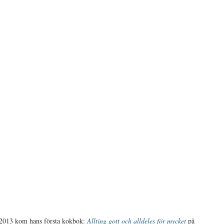
n 2013 kom hans första kokbok:
Allting gott och alldeles för mycket
på