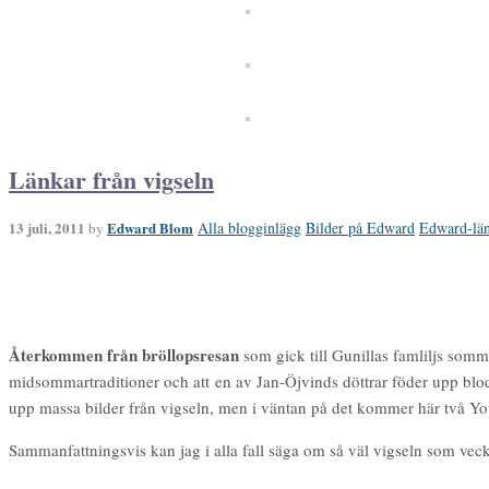
Länkar från vigseln
13 juli, 2011
Edward Blom
Alla blogginlägg
Bilder på Edward
Edward-lä
by
Återkommen från bröllopsresan
som gick till Gunillas famliljs somm
midsommartraditioner och att en av Jan-Öjvinds döttrar föder upp bl
upp massa bilder från vigseln, men i väntan på det kommer här två Yo
Sammanfattningsvis kan jag i alla fall säga om så väl vigseln som vec