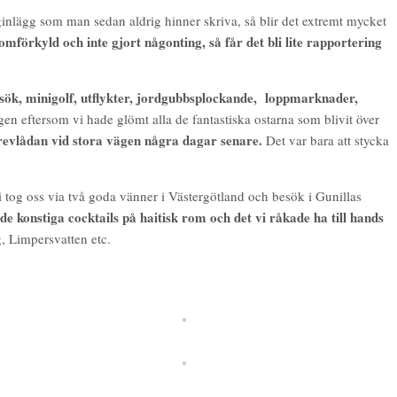
ogginlägg som man sedan aldrig hinner skriva, så blir det extremt mycket
omförkyld och inte gjort någonting, så får det bli lite rapportering
esök, minigolf, utflykter, jordgubbsplockande, loppmarknader,
en eftersom vi hade glömt alla de fantastiska ostarna som blivit över
revlådan vid stora vägen några dagar senare.
Det var bara att stycka
i tog oss via två goda vänner i Västergötland och besök i Gunillas
de konstiga cocktails på haitisk rom och det vi råkade ha till hands
, Limpersvatten etc.