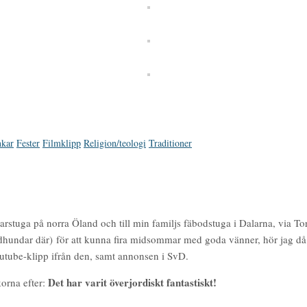
nkar
Fester
Filmklipp
Religion/teologi
Traditioner
arstuga på norra Öland och till min familjs fäbodstuga i Dalarna, via Tor
odhundar där) för att kunna fira midsommar med goda vänner, hör jag d
utube-klipp ifrån den, samt annonsen i SvD.
Det har varit överjordiskt fantastiskt!
korna efter: