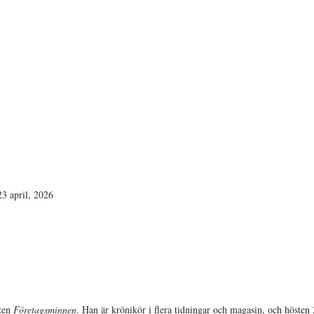
23 april, 2026
ften
Företagsminnen
. Han är krönikör i flera tidningar och magasin, och höste