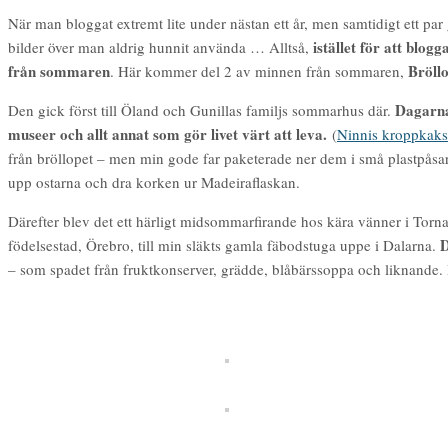
När man bloggat extremt lite under nästan ett år, men samtidigt ett par
istället för att blog
bilder över man aldrig hunnit använda … Alltså,
från sommaren
Bröll
. Här kommer del 2 av minnen från sommaren,
Dagarna
Den gick först till Öland och Gunillas familjs sommarhus där.
museer och allt annat som gör livet värt att leva.
(
Ninnis kroppkaks
från bröllopet – men min gode far paketerade ner dem i små plastpåsar
upp ostarna och dra korken ur Madeiraflaskan.
Därefter blev det ett härligt midsommarfirande hos kära vänner i Torna
D
födelsestad, Örebro, till min släkts gamla fäbodstuga uppe i Dalarna.
– som spadet från fruktkonserver, grädde, blåbärssoppa och liknande. 