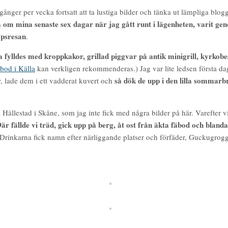
 gånger per vecka fortsatt att ta lustiga bilder och tänka ut lämpliga bl
ga om mina senaste sex dagar när jag gått runt i lägenheten, varit gen
opsresan
.
 fylldes med kroppkakor, grillad piggvar på antik minigrill, kyrkob
bod i Källa
kan verkligen rekommenderas.) Jag var lite ledsen första dag
så dök de upp i den lilla sommarb
, lade dem i ett vadderat kuvert och
 Hällestad i Skåne, som jag inte fick med några bilder på här. Varefter v
är fällde vi träd, gick upp på berg, åt ost från äkta fäbod och blanda
Drinkarna fick namn efter närliggande platser och förfäder, Guckugrogg