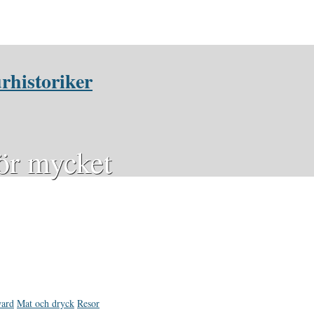
rhistoriker
för mycket
ward
Mat och dryck
Resor