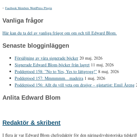
-
Facebook Members WordPress Plugin
Vanliga frågor
Här kan du ta del av vanliga frågor om om och till Edward Blom.
Senaste blogginläggen
Försäljning av våra signerade böcker
20 maj, 2026
Signerade Edward Blom-böcker från lagret
11 maj, 2026
Poddepisod 158: ”No to Yes, Yes to lättgrogg!”
8 maj, 2026
Poddepisod 157: Mmmmmm…madeira
1 maj, 2026
Poddepisod 156: Allt du vill veta om drajjor – gästartist: Emil Åreng
Anlita Edward Blom
Redaktör & skribent
I flera år var Edward Blom chefredaktör för den näringslivshistoriska tidskri