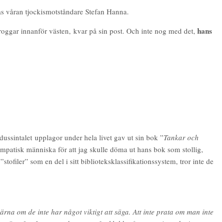
las våran tjockismotståndare Stefan Hanna.
hans
roggar innanför västen, kvar på sin post. Och inte nog med det,
dussintalet upplagor under hela livet gav ut sin bok ”
Tankar och
sympatisk människa för att jag skulle döma ut hans bok som stollig,
ofiler” som en del i sitt biblioteksklassifikationssystem, tror inte de
ärna om de inte har något viktigt att säga. Att inte prata om man inte