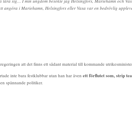
öva lära sig… I min ungdom besökte jag Helsingfors, Mariehamn och Vasa 
t angöra i Mariehamn, Helsingfors eller Vasa var en bedrövlig uppleve
regeringen att det finns ett sådant material till kommande utrikesminist
ett förflutet som, strip tea
rtade inte bara festklubbar utan han har även
 en spännande politiker.