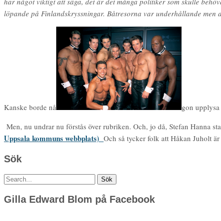
har något viktigt att säga, det är det många politiker som skulle beh
löpande på Finlandskryssningar. Båtresorna var underhållande men at
Kanske borde nå
gon upplysa 
Men, nu undrar nu förstås över rubriken. Och, jo då, Stefan Hanna sta
Uppsala kommuns webbplats)
Och så tycker folk att Håkan Juholt är
Sök
Sök
efter:
Gilla Edward Blom på Facebook