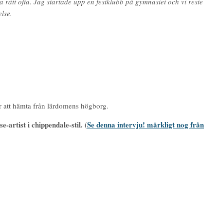
rätt ofta. Jag startade upp en festklubb på gymnasiet och vi reste
lse.
er att hämta från lärdomens högborg.
se-artist i chippendale-stil.
(
Se denna intervju! märkligt nog från