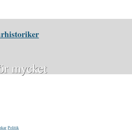
rhistoriker
för mycket
nkar
Politik