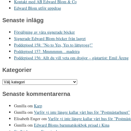
Kontakt med AB Edward Blom & Co
Edward Blom utför uppdrag
Senaste inlägg
Försäljning av våra signerade böcker
Signerade Edward Blom-böcker från lagret
Poddepisod 158: ”No to Yes, Yes to lättgrogg!”
Poddepisod 157: Mmmmmm…madeira
Poddepisod 156: Allt du vill veta om drajjor – gästartist: Emil Åreng
Kategorier
Kategorier
Senaste kommentarerna
Gunilla
om
Karp
Gunilla
om
Varför vi inte längre kallar vårt hus för ”Postmästarhuset”
Elisabeth Enger
om
Varför vi inte längre kallar vårt hus för ”Postmäst
Gunilla
om
Edward Bloms barnmatskokbok prisad i Kina