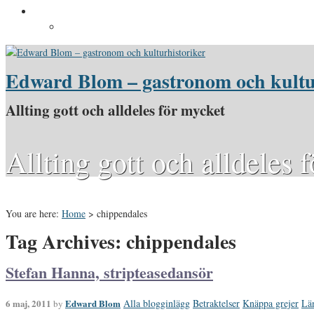
Pressinformation
Pressbilder
Edward Blom – gastronom och kultu
Allting gott och alldeles för mycket
Allting gott och alldeles 
You are here:
Home
>
chippendales
Tag Archives: chippendales
Stefan Hanna, stripteasedansör
6 maj, 2011
Edward Blom
Alla blogginlägg
Betraktelser
Knäppa grejer
Lä
by