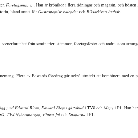
ften
Företagsminnen
. Han är krönikör i flera tidningar och magasin, och höste
toria, bland annat för
Gastronomisk kalender
och
Riksarkivets årsbok
.
scenerfarenhet från seminarier, stämmor, företagsfester och andra stora arran
nemang. Flera av Edwards föredrag går också utmärkt att kombinera med en p
vägg med Edward Blom, Edward Bloms gästabud
i TV8 och
Meny
i P1. Han har
rik
,
TV4 Nyhetsmorgon, Pluras jul
och
Spanarna
i P1.