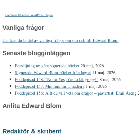
-
Facebook Members WordPress Plugin
Vanliga frågor
Här kan du ta del av vanliga frågor om om och till Edward Blom.
Senaste blogginläggen
Försäljning av våra signerade böcker
20 maj, 2026
Signerade Edward Blom-böcker från lagret
11 maj, 2026
Poddepisod 158: ”No to Yes, Yes to lättgrogg!”
8 maj, 2026
Poddepisod 157: Mmmmmm…madeira
1 maj, 2026
Poddepisod 156: Allt du vill veta om drajjor – gästartist: Emil Åreng
Anlita Edward Blom
Redaktör & skribent