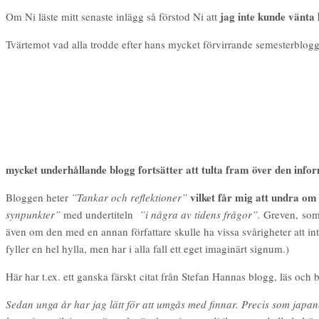
jag inte kunde vänta
Om Ni läste mitt senaste inlägg så förstod Ni att
Tvärtemot vad alla trodde efter hans mycket förvirrande semesterblogg
mycket underhållande blogg fortsätter att tulta fram över den info
vilket får mig att undra o
Bloggen heter
”Tankar och reflektioner”
synpunkter”
med undertiteln
”i några av tidens frågor”.
Greven, som 
även om den med en annan författare skulle ha vissa svårigheter att inte
fyller en hel hylla, men har i alla fall ett eget imaginärt signum.)
Här har t.ex. ett ganska färskt citat från Stefan Hannas blogg, läs och
Sedan unga år har jag lätt för att umgås med finnar. Precis som japane