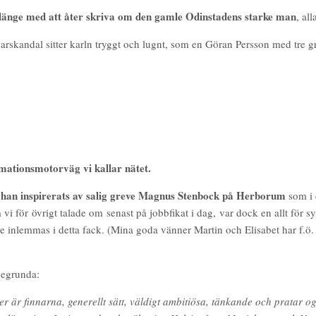
 länge med att åter skriva om den gamle Odinstadens starke man
, al
arskandal sitter karln tryggt och lugnt, som en Göran Persson med tre g
rmationsmotorväg vi kallar nätet.
m han inspirerats av salig greve Magnus Stenbock på Herborum
som i 
vi för övrigt talade om senast på jobbfikat i dag, var dock en allt för 
 inlemmas i detta fack. (Mina goda vänner Martin och Elisabet har f.ö. ”st
 begrunda:
r är finnarna, generellt sätt, väldigt ambitiösa, tänkande och pratar og