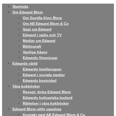
Startsida
Om Edward Blom
Om Gunilla Kinn Blom
Om AB Edward Blom & Co
Sagt om Edward
Edward i radio och TV
Medier om Edward
Bibliografi
Vanliga frågor
Edwards föreningar
Edwards värld
Edwards familjevapen
Edward i sociala medier
Edwards kostcirkel
Våra kokböcker
Recept: Anka Edward Blom
Edwards kulinariska budord
Rättelser i våra kokböcker
Edward Blom utför uppdrag
Kontakt med AB Edward Blom & Co