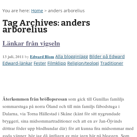
You are here:
Home
>
anders arborelius
Tag Archives: anders
arborelius
Länkar från vigseln
13 juli, 2011
Edward Blom
Alla blogginlägg
Bilder på Edward
by
Edward-länkar
Fester
Filmklipp
Religion/teologi
Traditioner
Återkommen från bröllopsresan
som gick till Gunillas famliljs
sommarstuga på norra Öland och till min familjs fäbodstuga i
Dalarna, via Torna Hällestad i Skåne (känt för sitt nygrundade
bryggeri, sina midsommartraditioner och att en av Jan-Öjvinds
döttrar föder upp blodhundar där) för att kunna fira midsommar med
goda vänner, hör jag då äntligen av mig igen här på bloggen. Som