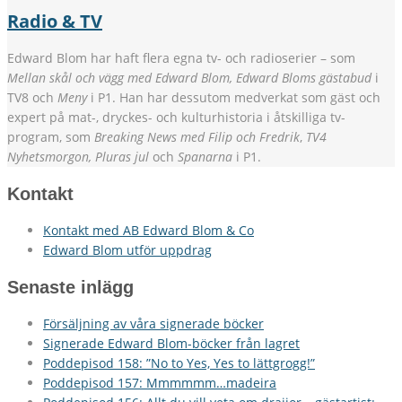
Radio & TV
Edward Blom har haft flera egna tv- och radioserier – som
Mellan skål och vägg med Edward Blom, Edward Bloms gästabud
i
TV8 och
Meny
i P1. Han har dessutom medverkat som gäst och
expert på mat-, dryckes- och kulturhistoria i åtskilliga tv-
program, som
Breaking News med Filip och Fredrik
,
TV4
Nyhetsmorgon, Pluras jul
och
Spanarna
i P1.
Kontakt
Kontakt med AB Edward Blom & Co
Edward Blom utför uppdrag
Senaste inlägg
Försäljning av våra signerade böcker
Signerade Edward Blom-böcker från lagret
Poddepisod 158: ”No to Yes, Yes to lättgrogg!”
Poddepisod 157: Mmmmmm…madeira