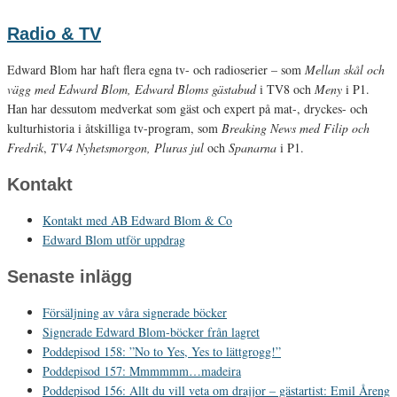
Radio & TV
Edward Blom har haft flera egna tv- och radioserier – som
Mellan skål och
vägg med Edward Blom, Edward Bloms gästabud
i TV8 och
Meny
i P1.
Han har dessutom medverkat som gäst och expert på mat-, dryckes- och
kulturhistoria i åtskilliga tv-program, som
Breaking News med Filip och
Fredrik
,
TV4 Nyhetsmorgon, Pluras jul
och
Spanarna
i P1.
Kontakt
Kontakt med AB Edward Blom & Co
Edward Blom utför uppdrag
Senaste inlägg
Försäljning av våra signerade böcker
Signerade Edward Blom-böcker från lagret
Poddepisod 158: ”No to Yes, Yes to lättgrogg!”
Poddepisod 157: Mmmmmm…madeira
Poddepisod 156: Allt du vill veta om drajjor – gästartist: Emil Åreng