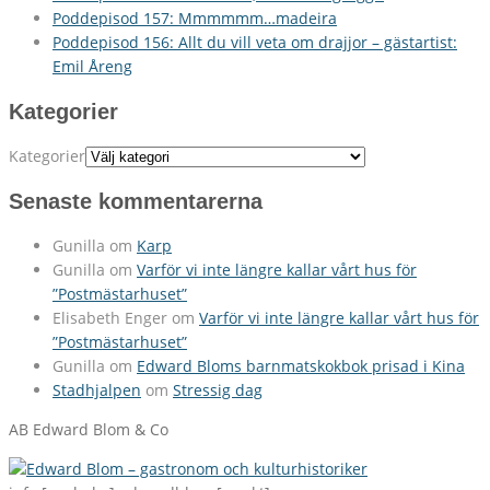
Poddepisod 157: Mmmmmm…madeira
Poddepisod 156: Allt du vill veta om drajjor – gästartist:
Emil Åreng
Kategorier
Kategorier
Senaste kommentarerna
Gunilla
om
Karp
Gunilla
om
Varför vi inte längre kallar vårt hus för
”Postmästarhuset”
Elisabeth Enger
om
Varför vi inte längre kallar vårt hus för
”Postmästarhuset”
Gunilla
om
Edward Bloms barnmatskokbok prisad i Kina
Stadhjalpen
om
Stressig dag
AB Edward Blom & Co