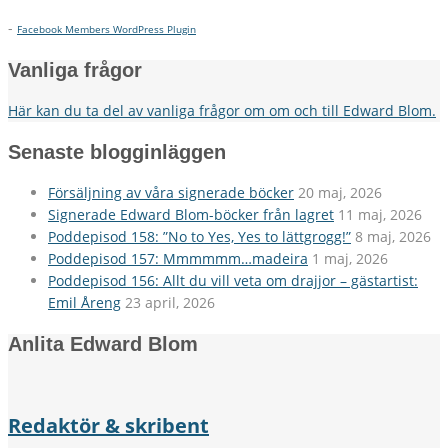
-
Facebook Members WordPress Plugin
Vanliga frågor
Här kan du ta del av vanliga frågor om om och till Edward Blom.
Senaste blogginläggen
Försäljning av våra signerade böcker
20 maj, 2026
Signerade Edward Blom-böcker från lagret
11 maj, 2026
Poddepisod 158: ”No to Yes, Yes to lättgrogg!”
8 maj, 2026
Poddepisod 157: Mmmmmm…madeira
1 maj, 2026
Poddepisod 156: Allt du vill veta om drajjor – gästartist:
Emil Åreng
23 april, 2026
Anlita Edward Blom
Redaktör & skribent