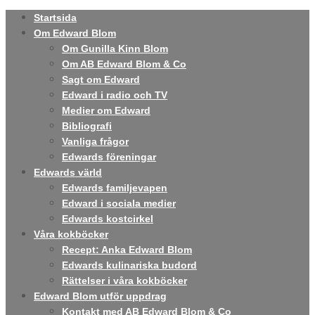
Startsida
Om Edward Blom
Om Gunilla Kinn Blom
Om AB Edward Blom & Co
Sagt om Edward
Edward i radio och TV
Medier om Edward
Bibliografi
Vanliga frågor
Edwards föreningar
Edwards värld
Edwards familjevapen
Edward i sociala medier
Edwards kostcirkel
Våra kokböcker
Recept: Anka Edward Blom
Edwards kulinariska budord
Rättelser i våra kokböcker
Edward Blom utför uppdrag
Kontakt med AB Edward Blom & Co