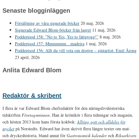
Senaste blogginläggen
Försäljning av våra signerade böcker
20 maj, 2026
Signerade Edward Blom-böcker från lagret
11 maj, 2026
Poddepisod 158: ”No to Yes, Yes to lättgrogg!”
8 maj, 2026
Poddepisod 157: Mmmmmm…madeira
1 maj, 2026
Poddepisod 156: Allt du vill veta om drajjor – gästartist: Emil Åreng
23 april, 2026
Anlita Edward Blom
Redaktör & skribent
I flera år var Edward Blom chefredaktör för den näringslivshistoriska
tidskriften
Företagsminnen
. Han är krönikör i flera tidningar och magasin,
och hösten 2013 kom hans första kokbok:
Allting gott och alldeles för
mycket
på Norstedts. Edward har även skrivit flera längre texter om mat-
och dryckeshistoria, bland annat för
Gastronomisk kalender
och
Riksarkivets