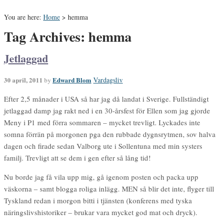
You are here:
Home
>
hemma
Tag Archives: hemma
Jetlaggad
30 april, 2011
Edward Blom
Vardagsliv
by
Efter 2,5 månader i USA så har jag då landat i Sverige. Fullständigt
jetlaggad damp jag rakt ned i en 30-årsfest för Ellen som jag gjorde
Meny i P1 med förra sommaren – mycket trevligt. Lyckades inte
somna förrän på morgonen pga den rubbade dygnsrytmen, sov halva
dagen och firade sedan Valborg ute i Sollentuna med min systers
familj. Trevligt att se dem i gen efter så lång tid!
Nu borde jag få vila upp mig, gå igenom posten och packa upp
väskorna – samt blogga roliga inlägg. MEN så blir det inte, flyger till
Tyskland redan i morgon bitti i tjänsten (konferens med tyska
näringslivshistoriker – brukar vara mycket god mat och dryck).