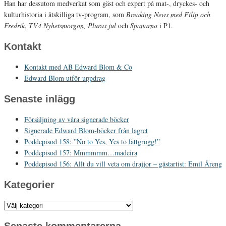
Han har dessutom medverkat som gäst och expert på mat-, dryckes- och
kulturhistoria i åtskilliga tv-program, som
Breaking News med Filip och
Fredrik
,
TV4 Nyhetsmorgon, Pluras jul
och
Spanarna
i P1.
Kontakt
Kontakt med AB Edward Blom & Co
Edward Blom utför uppdrag
Senaste inlägg
Försäljning av våra signerade böcker
Signerade Edward Blom-böcker från lagret
Poddepisod 158: ”No to Yes, Yes to lättgrogg!”
Poddepisod 157: Mmmmmm…madeira
Poddepisod 156: Allt du vill veta om drajjor – gästartist: Emil Åreng
Kategorier
Kategorier