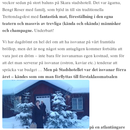
veckor sedan på stort baluns på Skara stadshotell. Det var ägarna,
Bengt Roser med familj, som bjöd in till sin traditionella
fantastisk mat, föreställning i den egna
Trettondagsfest med
teatern och massvis av trevliga (kända och okända) människor
och champagne.
Underbart!
Vi har dagdrömt en hel del om att ha issvanar på vårt framtida
bröllop, men det är nog något som antagligen kommer fortsätta att
vara just en dröm – inte bara för issvanarnas egen kostnad, som för
att det man serverar på issvanar (ostron, kaviar etc.) tenderar att
Men på Stadshotellet var det issvanar förra
spräcka var budget …
året – kändes som om man förflyttas till förstaklassmatsalen
på en atlantångare