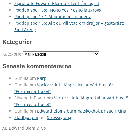
Signerade Edward Blom-böcker från lagret
Poddepisod 158: ”No to Yes, Yes to lättgrogg!”
Poddepisod 157: Mmmmmm…madeira
Poddepisod 156: Allt du vill veta om drajjor – gästartist:
Emil Åreng
Kategorier
Kategorier
Senaste kommentarerna
Gunilla
om
Karp
Gunilla
om
Varför vi inte längre kallar vårt hus för
”Postmästarhuset”
Elisabeth Enger
om
Varför vi inte längre kallar vårt hus för
”Postmästarhuset”
Gunilla
om
Edward Bloms barnmatskokbok prisad i Kina
Stadhjalpen
om
Stressig dag
AB Edward Blom & Co