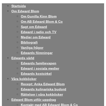
Startsida
Om Edward Blom
Om Gunilla Kinn Blom
Om AB Edward Blom & Co
Sagt om Edward
Edward i radio och TV
Medier om Edward
Bibliografi
Vanliga frågor
Edwards föreningar
Edwards värld
Edwards familjevapen
Edward i sociala medier
Edwards kostcirkel
Våra kokböcker
Recept: Anka Edward Blom
Edwards kulinariska budord
Rättelser i våra kokböcker
Edward Blom utför uppdrag
Kontakt med AB Edward Blom & Co