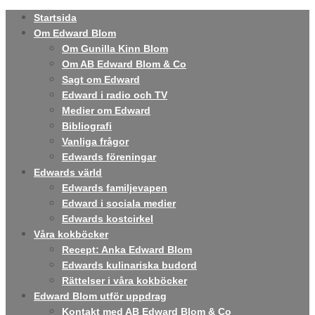
Startsida
Om Edward Blom
Om Gunilla Kinn Blom
Om AB Edward Blom & Co
Sagt om Edward
Edward i radio och TV
Medier om Edward
Bibliografi
Vanliga frågor
Edwards föreningar
Edwards värld
Edwards familjevapen
Edward i sociala medier
Edwards kostcirkel
Våra kokböcker
Recept: Anka Edward Blom
Edwards kulinariska budord
Rättelser i våra kokböcker
Edward Blom utför uppdrag
Kontakt med AB Edward Blom & Co