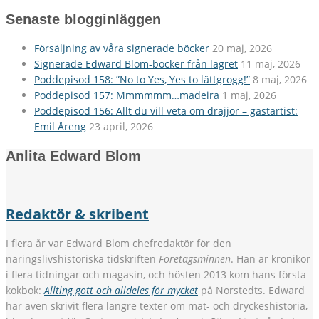
Senaste blogginläggen
Försäljning av våra signerade böcker
20 maj, 2026
Signerade Edward Blom-böcker från lagret
11 maj, 2026
Poddepisod 158: ”No to Yes, Yes to lättgrogg!”
8 maj, 2026
Poddepisod 157: Mmmmmm…madeira
1 maj, 2026
Poddepisod 156: Allt du vill veta om drajjor – gästartist:
Emil Åreng
23 april, 2026
Anlita Edward Blom
Redaktör & skribent
I flera år var Edward Blom chefredaktör för den
näringslivshistoriska tidskriften
Företagsminnen
. Han är krönikör
i flera tidningar och magasin, och hösten 2013 kom hans första
kokbok:
Allting gott och alldeles för mycket
på Norstedts. Edward
har även skrivit flera längre texter om mat- och dryckeshistoria,