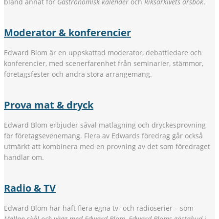
bland annat för
Gastronomisk kalender
och
Riksarkivets årsbok
.
Moderator & konferencier
Edward Blom är en uppskattad moderator, debattledare och
konferencier, med scenerfarenhet från seminarier, stämmor,
företagsfester och andra stora arrangemang.
Prova mat & dryck
Edward Blom erbjuder såväl matlagning och dryckesprovning
för företagsevenemang. Flera av Edwards föredrag går också
utmärkt att kombinera med en provning av det som föredraget
handlar om.
Radio & TV
Edward Blom har haft flera egna tv- och radioserier – som
Mellan skål och vägg med Edward Blom, Edward Bloms gästabud
i