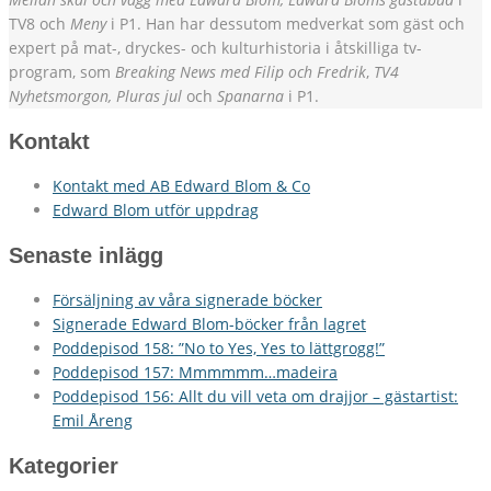
TV8 och
Meny
i P1. Han har dessutom medverkat som gäst och
expert på mat-, dryckes- och kulturhistoria i åtskilliga tv-
program, som
Breaking News med Filip och Fredrik
,
TV4
Nyhetsmorgon, Pluras jul
och
Spanarna
i P1.
Kontakt
Kontakt med AB Edward Blom & Co
Edward Blom utför uppdrag
Senaste inlägg
Försäljning av våra signerade böcker
Signerade Edward Blom-böcker från lagret
Poddepisod 158: ”No to Yes, Yes to lättgrogg!”
Poddepisod 157: Mmmmmm…madeira
Poddepisod 156: Allt du vill veta om drajjor – gästartist:
Emil Åreng
Kategorier