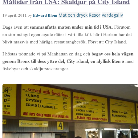
Måltider från USA: Skaldjur på City Island
19 april, 2011
Edward Blom
Mat och dryck
Resor
Vardagsliv
by
sammanfatta maten under min tid i USA
Dags även att
. Förutom
en stor mängd egenlagade rätter i vårt lilla kök här i Harlem har det
blivit massvis med härliga restaurangbesök. Först ut: City Island.
begav oss hela vägen
I höstas tröttnade vi på Manhattan en dag och
genom Bronx till dess yttre del, City island, en idyllisk liten ö
med
fiskebyar och skaldjursrestaranger.