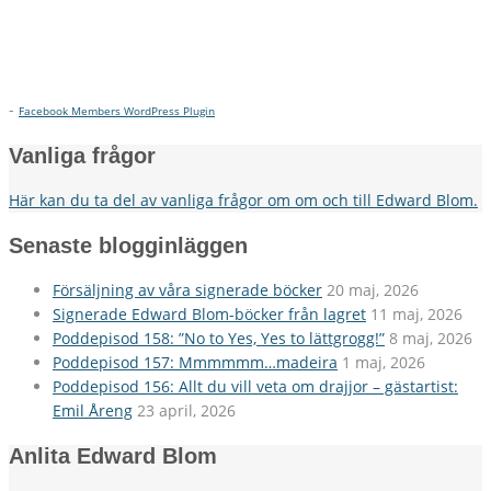
-
Facebook Members WordPress Plugin
Vanliga frågor
Här kan du ta del av vanliga frågor om om och till Edward Blom.
Senaste blogginläggen
Försäljning av våra signerade böcker
20 maj, 2026
Signerade Edward Blom-böcker från lagret
11 maj, 2026
Poddepisod 158: ”No to Yes, Yes to lättgrogg!”
8 maj, 2026
Poddepisod 157: Mmmmmm…madeira
1 maj, 2026
Poddepisod 156: Allt du vill veta om drajjor – gästartist:
Emil Åreng
23 april, 2026
Anlita Edward Blom