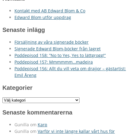
Kontakt med AB Edward Blom & Co
Edward Blom utför uppdrag
Senaste inlägg
Försäljning av våra signerade böcker
Signerade Edward Blom-böcker från lagret
Poddepisod 158: ”No to Yes, Yes to lättgrogg!”
Poddepisod 157: Mmmmmm…madeira
Poddepisod 156: Allt du vill veta om drajjor – gästartist:
Emil Åreng
Kategorier
Kategorier
Senaste kommentarerna
Gunilla
om
Karp
Gunilla
om
Varför vi inte längre kallar vårt hus för