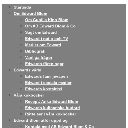
Startsida
Om Edward Blom
Om Gunilla Kinn Blom
Om AB Edward Blom & Co
Sagt om Edward
Edward i radio och TV
Medier om Edward
Bibliografi
Vanliga frågor
Edwards föreningar
Edwards värld
Edwards familjevapen
Edward i sociala medier
Edwards kostcirkel
Våra kokböcker
Recept: Anka Edward Blom
Edwards kulinariska budord
Rättelser i våra kokböcker
Edward Blom utför uppdrag
Kontakt med AB Edward Blom & Co