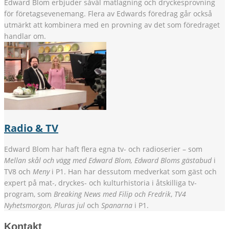
Edward Blom erbjuder såväl matlagning och dryckesprovning
för företagsevenemang. Flera av Edwards föredrag går också
utmärkt att kombinera med en provning av det som föredraget
handlar om.
Radio & TV
Edward Blom har haft flera egna tv- och radioserier – som
Mellan skål och vägg med Edward Blom, Edward Bloms gästabud
i
TV8 och
Meny
i P1. Han har dessutom medverkat som gäst och
expert på mat-, dryckes- och kulturhistoria i åtskilliga tv-
program, som
Breaking News med Filip och Fredrik
,
TV4
Nyhetsmorgon, Pluras jul
och
Spanarna
i P1.
Kontakt