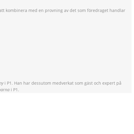
att kombinera med en provning av det som föredraget handlar
ny
i P1. Han har dessutom medverkat som gäst och expert på
narna
i P1.