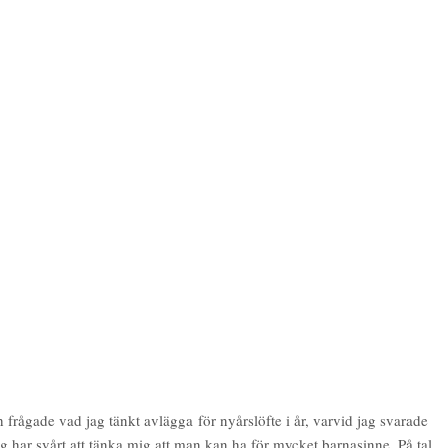
 frågade vad jag tänkt avlägga för nyårslöfte i år, varvid jag svarade
g har svårt att tänka mig att man kan ha för mycket barnasinne. På tal