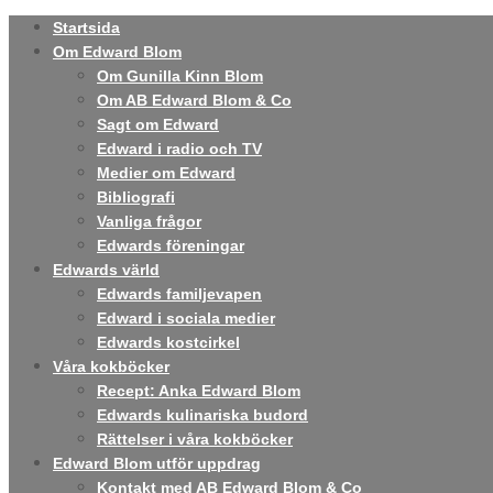
Startsida
Om Edward Blom
Om Gunilla Kinn Blom
Om AB Edward Blom & Co
Sagt om Edward
Edward i radio och TV
Medier om Edward
Bibliografi
Vanliga frågor
Edwards föreningar
Edwards värld
Edwards familjevapen
Edward i sociala medier
Edwards kostcirkel
Våra kokböcker
Recept: Anka Edward Blom
Edwards kulinariska budord
Rättelser i våra kokböcker
Edward Blom utför uppdrag
Kontakt med AB Edward Blom & Co