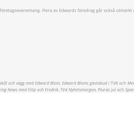
 företagsevenemang. Flera av Edwards föredrag går också utmärkt 
 skål och vägg med Edward Blom, Edward Bloms gästabud
i TV8 och
Me
ing News med Filip och Fredrik
,
TV4 Nyhetsmorgon, Pluras jul
och
Spa