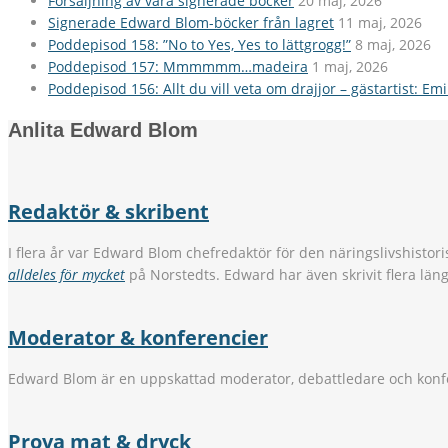
Försäljning av våra signerade böcker
20 maj, 2026
Signerade Edward Blom-böcker från lagret
11 maj, 2026
Poddepisod 158: ”No to Yes, Yes to lättgrogg!”
8 maj, 2026
Poddepisod 157: Mmmmmm…madeira
1 maj, 2026
Poddepisod 156: Allt du vill veta om drajjor – gästartist: Em
Anlita Edward Blom
Redaktör & skribent
I flera år var Edward Blom chefredaktör för den näringslivshistori
alldeles för mycket
på Norstedts. Edward har även skrivit flera län
Moderator & konferencier
Edward Blom är en uppskattad moderator, debattledare och konfe
Prova mat & dryck