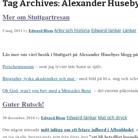
Tag Archives: Alexander Huseb
Mer om Stuttgartresan
5 maj, 2011
Edward Blom
Arkiv och historia
Edward-länkar
Länkar
by
Läs mer om vårt besök i Stuttgart på Alexander Husebyes blogg på
Porschemuseum
– som jag tyvärr inte hann se själv.
Biografier, tyska akademiker och mat
– med bild på bl.a. mig och schw
Oh God, wan’t you buy med a Mercedes Benz
– det enormt påkostad
Guter Rutsch!
30 december, 2010
Edward Blom
Edward-länkar
Mat och dryck
by
mitt inlägg om ett fetare julbord i Aftonbladet
Om någon missade
, 
”att bli betydligt barnsl
att jag skulle återanvända mitt från förra året