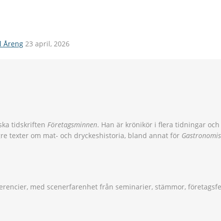
il Åreng
23 april, 2026
ska tidskriften
Företagsminnen
. Han är krönikör i flera tidningar o
gre texter om mat- och dryckeshistoria, bland annat för
Gastronomis
rencier, med scenerfarenhet från seminarier, stämmor, företagsf