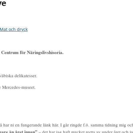
ye
Mat och dryck
 Centrum för Näringslivshisoria.
äbiska delikatesser.
e Mercedes-museet.
så har ni en fungerande länk här. I går ringde f.ö. samma tidning mig och
igare än året innan”
– det har jag haft mycket nytta av under året och ja