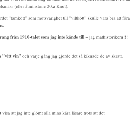
elsmäss (eller åtminstone 20:a Knut).
ordet ”tamkött” som motsvarighet till ”viltkött” skulle vara bra att föra
ns.
rang från 1910-talet som jag inte kände till
– jag mathistorikern!!!
a ”vitt vin”
och varje gång jag gjorde det så kiknade de av skratt.
sa att jag inte glömt alla mina kära läsare trots att det