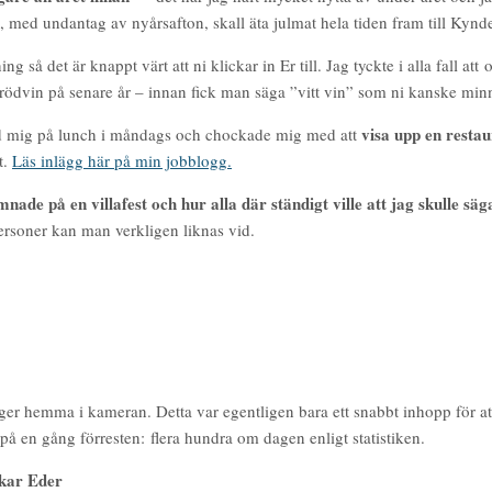
, med undantag av nyårsafton, skall äta julmat hela tiden fram till Kynd
å det är knappt värt att ni klickar in Er till. Jag tyckte i alla fall att 
 rödvin på senare år – innan fick man säga ”vitt vin” som ni kanske min
visa upp en restau
öd mig på lunch i måndags och chockade mig med att
t.
Läs inlägg här på min jobblogg.
ade på en villafest och hur alla där ständigt ville att jag skulle säg
personer kan man verkligen liknas vid.
er hemma i kameran. Detta var egentligen bara ett snabbt inhopp för att vi
å en gång förresten: flera hundra om dagen enligt statistiken.
skar Eder