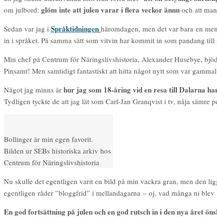
glöm inte att julen varar i flera veckor ännu
om julbord:
och att man
Språktidningen
Sedan var jag i
häromdagen, men det var bara en mening s
in i språket. På samma sätt som vitvin har kommit in som pandang till
Min chef på Centrum för Näringslivshistoria, Alexander Husebye, bj
Pinsamt! Men samtidigt fantastiskt att hitta något nytt som var gammal
hur jag som 18-åring vid en resa till Dalarna hamn
Något jag minns är
Tydligen tyckte de att jag lät som Carl-Jan Granqvist i tv, nåja sämre 
Bollinger är min egen favorit.
Bilden ur SEBs historiska arkiv hos
Centrum för Näringslivshistoria
Nu skulle det egentligen varit en bild på min vackra gran, men den ligg
egentligen råder ”bloggfrid” i mellandagarna – oj, vad många ni blev p
En god fortsättning på julen och en god rutsch in i den nya året ön