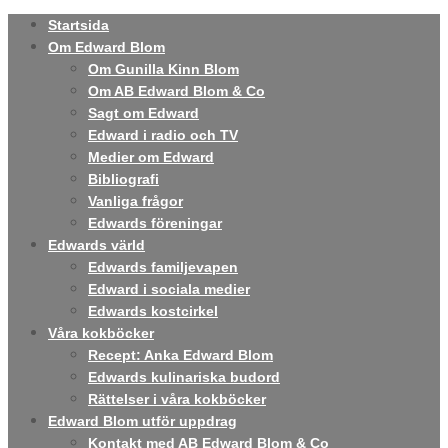
Startsida
Om Edward Blom
Om Gunilla Kinn Blom
Om AB Edward Blom & Co
Sagt om Edward
Edward i radio och TV
Medier om Edward
Bibliografi
Vanliga frågor
Edwards föreningar
Edwards värld
Edwards familjevapen
Edward i sociala medier
Edwards kostcirkel
Våra kokböcker
Recept: Anka Edward Blom
Edwards kulinariska budord
Rättelser i våra kokböcker
Edward Blom utför uppdrag
Kontakt med AB Edward Blom & Co