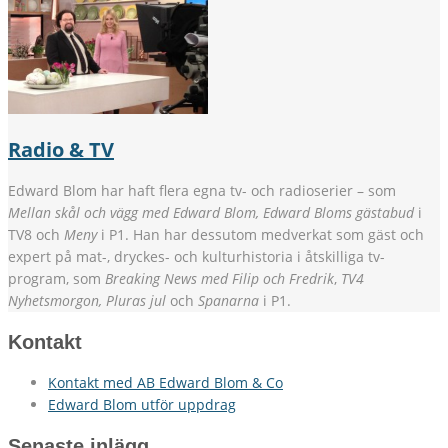
Radio & TV
Edward Blom har haft flera egna tv- och radioserier – som
Mellan skål och vägg med Edward Blom, Edward Bloms gästabud
i
TV8 och
Meny
i P1. Han har dessutom medverkat som gäst och
expert på mat-, dryckes- och kulturhistoria i åtskilliga tv-
program, som
Breaking News med Filip och Fredrik
,
TV4
Nyhetsmorgon, Pluras jul
och
Spanarna
i P1.
Kontakt
Kontakt med AB Edward Blom & Co
Edward Blom utför uppdrag
Senaste inlägg