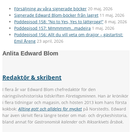
Försäljning av våra signerade böcker
20 maj, 2026
Signerade Edward Blom-böcker från lagret
11 maj, 2026
Poddepisod 158: ”No to Yes, Yes to lättgrogg!”
8 maj, 2026
Poddepisod 157: Mmmmmm…madeira
1 maj, 2026
Poddepisod 156: Allt du vill veta om drajjor – gästartist:
Emil Åreng
23 april, 2026
Anlita Edward Blom
Redaktör & skribent
I flera år var Edward Blom chefredaktör för den
näringslivshistoriska tidskriften
Företagsminnen
. Han är krönikör
i flera tidningar och magasin, och hösten 2013 kom hans första
kokbok:
Allting gott och alldeles för mycket
på Norstedts. Edward
har även skrivit flera längre texter om mat- och dryckeshistoria,
bland annat för
Gastronomisk kalender
och
Riksarkivets årsbok
.