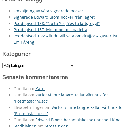
Försäljning av våra signerade böcker
Signerade Edward Blom-böcker från lagret
Poddepisod 158: ”No to Yes, Yes to lättgrogg!”
Poddepisod 157: Mmmmmm…madeira
Poddepisod 156: Allt du vill veta om drajjor – gästartist:
Emil Åreng
Kategorier
Kategorier
Senaste kommentarerna
Gunilla
om
Karp
Gunilla
om
Varför vi inte längre kallar vårt hus för
”Postmästarhuset”
Elisabeth Enger
om
Varför vi inte längre kallar vårt hus för
”Postmästarhuset”
Gunilla
om
Edward Bloms barnmatskokbok prisad i Kina
Stadhjalpen
om
Stressig dag