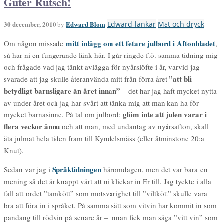
Guter Rutsch!
30 december, 2010
Edward Blom
Edward-länkar
Mat och dryck
by
mitt inlägg om ett fetare julbord i Aftonbladet
Om någon missade
,
så har ni en fungerande länk här. I går ringde f.ö. samma tidning mig
och frågade vad jag tänkt avlägga för nyårslöfte i år, varvid jag
”att bli
svarade att jag skulle återanvända mitt från förra året
betydligt barnsligare än året innan”
– det har jag haft mycket nytta
av under året och jag har svårt att tänka mig att man kan ha för
glöm inte att julen varar i
mycket barnasinne. På tal om julbord:
flera veckor ännu
och att man, med undantag av nyårsafton, skall
äta julmat hela tiden fram till Kyndelsmäss (eller åtminstone 20:a
Knut).
Språktidningen
Sedan var jag i
häromdagen, men det var bara en
mening så det är knappt värt att ni klickar in Er till. Jag tyckte i alla
fall att ordet ”tamkött” som motsvarighet till ”viltkött” skulle vara
bra att föra in i språket. På samma sätt som vitvin har kommit in som
pandang till rödvin på senare år – innan fick man säga ”vitt vin” som