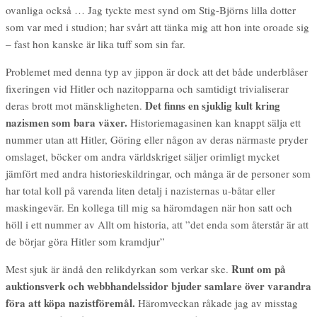
ovanliga också … Jag tyckte mest synd om Stig-Björns lilla dotter
som var med i studion; har svårt att tänka mig att hon inte oroade sig
– fast hon kanske är lika tuff som sin far.
Problemet med denna typ av jippon är dock att det både underblåser
fixeringen vid Hitler och nazitopparna och samtidigt trivialiserar
Det finns en sjuklig kult kring
deras brott mot mänskligheten.
nazismen som bara växer.
Historiemagasinen kan knappt sälja ett
nummer utan att Hitler, Göring eller någon av deras närmaste pryder
omslaget, böcker om andra världskriget säljer orimligt mycket
jämfört med andra historieskildringar, och många är de personer som
har total koll på varenda liten detalj i nazisternas u-båtar eller
maskingevär. En kollega till mig sa häromdagen när hon satt och
höll i ett nummer av Allt om historia, att ”det enda som återstår är att
de börjar göra Hitler som kramdjur”
Runt om på
Mest sjuk är ändå den relikdyrkan som verkar ske.
auktionsverk och webbhandelssidor bjuder samlare över varandra
föra att köpa nazistföremål.
Häromveckan råkade jag av misstag