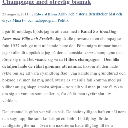
Champagne med otrevlig bismak
25 augusti, 2011
Edward Blom
Arkiv och historia
Betraktelser
Mat och
by
dryck
Mina tv- och radioprogram
Politik
i Kanal 5:
I går förmiddags bjöds jag in att vara med
s Breaking
News med Filip och Fredrik
. Jag skulle provsmaka en champagne
från 1937 och ge mitt utlåtande hette det. Först några timmar innan
jag skulle dit upptäckte jag på deras hemsida,
vems
champagne det
Det visade sig vara Hitlers champagne – Den lilla
rörde sig om.
detaljen hade de råkat glömma att nämna
, liksom att den hade
rykte om sig att vara cyanidförgiftad. Jag kände mig grundlurad och
bokade av, men lät mig ändå övertalas att i alla fall komma med på
villkor att jag slapp smaka sörjan – trots allt vill man ju inte få rykta
om sig att vara en som ställer in, för då är man tyvärr slut i tv-
världen.
Det eventuella giftet var väl en sak. De hade tydligen haft en nål nere
och sugit upp lite som kollats på ett labb i Linköping för de
vanligaste gifterna – även om nazisterna hade tillgång till flera