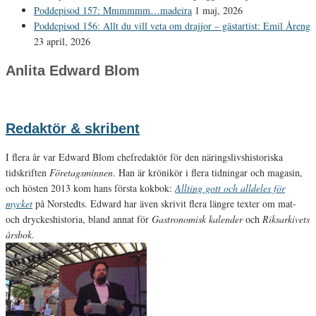
Poddepisod 157: Mmmmmm…madeira
1 maj, 2026
Poddepisod 156: Allt du vill veta om drajjor – gästartist: Emil Åreng
23 april, 2026
Anlita Edward Blom
Redaktör & skribent
I flera år var Edward Blom chefredaktör för den näringslivshistoriska
tidskriften
Företagsminnen
. Han är krönikör i flera tidningar och magasin,
och hösten 2013 kom hans första kokbok:
Allting gott och alldeles för
mycket
på Norstedts. Edward har även skrivit flera längre texter om mat-
och dryckeshistoria, bland annat för
Gastronomisk kalender
och
Riksarkivets
årsbok
.