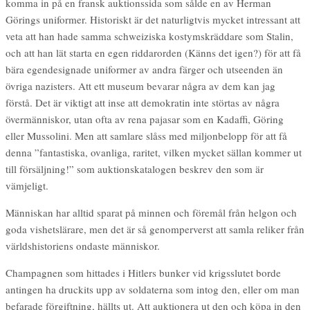
komma in på en fransk auktionssida som sålde en av Herman
Görings uniformer. Historiskt är det naturligtvis mycket intressant att
veta att han hade samma schweiziska kostymskräddare som Stalin,
och att han lät starta en egen riddarorden (Känns det igen?) för att få
bära egendesignade uniformer av andra färger och utseenden än
övriga nazisters. Att ett museum bevarar några av dem kan jag
förstå. Det är viktigt att inse att demokratin inte störtas av några
övermänniskor, utan ofta av rena pajasar som en Kadaffi, Göring
eller Mussolini. Men att samlare slåss med miljonbelopp för att få
denna ”fantastiska, ovanliga, raritet, vilken mycket sällan kommer ut
till försäljning!” som auktionskatalogen beskrev den som är
vämjeligt.
Människan har alltid sparat på minnen och föremål från helgon och
goda vishetslärare, men det är så genomperverst att samla reliker från
världshistoriens ondaste människor.
Champagnen som hittades i Hitlers bunker vid krigsslutet borde
antingen ha druckits upp av soldaterna som intog den, eller om man
befarade förgiftning, hällts ut. Att auktionera ut den och köpa in den