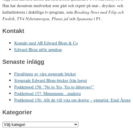
Han har dessutom medverkat som gäst och expert på mat-, dryckes- och
kulturhistoria i åtskilliga tv-program, som
Breaking News med Filip och
Fredrik
,
TV4 Nyhetsmorgon, Pluras jul
och
Spanarna
i P1.
Kontakt
Kontakt med AB Edward Blom & Co
Edward Blom utför uppdrag
Senaste inlägg
Försäljning av våra signerade böcker
Signerade Edward Blom-böcker från lagret
Poddepisod 158: ”No to Yes, Yes to lättgrogg!”
Poddepisod 157: Mmmmmm…madeira
Poddepisod 156: Allt du vill veta om drajjor – gästartist: Emil Åreng
Kategorier
Kategorier