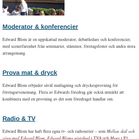
Moderator & konferencier
Edward Blom är en uppskattad moderator, debattledare och konferencier,
med scenerfarenhet från seminarier, stämmor, företagsfester och andra stora
arrangemang.
Prova mat & dryck
Edward Blom erbjuder såväl matlagning och dryckesprovning för
företagsevenemang. Flera av Edwards föredrag går också utmärkt att
kombinera med en provning av det som föredraget handlar om.
Radio & TV
Edward Blom har haft flera egna tv- och radioserier – som
Mellan skål och
vägg med Edward Blom, Edward Bloms gästabud
i TV8 och
Meny
i P1.