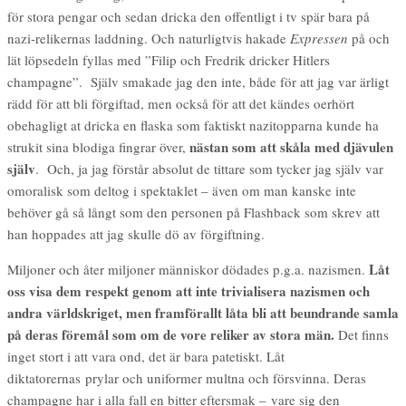
för stora pengar och sedan dricka den offentligt i tv spär bara på
nazi-relikernas laddning. Och naturligtvis hakade
Expressen
på och
lät löpsedeln fyllas med ”Filip och Fredrik dricker Hitlers
champagne”. Själv smakade jag den inte, både för att jag var ärligt
rädd för att bli förgiftad, men också för att det kändes oerhört
obehagligt at dricka en flaska som faktiskt nazitopparna kunde ha
nästan som att skåla med djävulen
strukit sina blodiga fingrar över,
själv
. Och, ja jag förstår absolut de tittare som tycker jag själv var
omoralisk som deltog i spektaklet – även om man kanske inte
behöver gå så långt som den personen på Flashback som skrev att
han hoppades att jag skulle dö av förgiftning.
Låt
Miljoner och åter miljoner människor dödades p.g.a. nazismen.
oss visa dem respekt genom att inte trivialisera nazismen och
andra världskriget, men framförallt låta bli att beundrande samla
på deras föremål som om de vore reliker av stora män.
Det finns
inget stort i att vara ond, det är bara patetiskt. Låt
diktatorernas prylar och uniformer multna och försvinna. Deras
champagne har i alla fall en bitter eftersmak – vare sig den