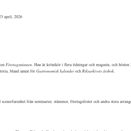
23 april, 2026
ften
Företagsminnen
. Han är krönikör i flera tidningar och magasin, och höste
toria, bland annat för
Gastronomisk kalender
och
Riksarkivets årsbok
.
scenerfarenhet från seminarier, stämmor, företagsfester och andra stora arran