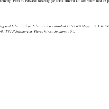
nemang. Flera av Edwards föredrag går också utmärkt att kombinera med en p
vägg med Edward Blom, Edward Bloms gästabud
i TV8 och
Meny
i P1. Han har
rik
,
TV4 Nyhetsmorgon, Pluras jul
och
Spanarna
i P1.