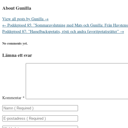
About Gunilla
View all posts by Gunilla
→
←
Poddepisod 85: ”Sommaravslutning med Mats och Gunilla: Från Havstenss
Poddepisod 87: ”Hasselbackspotatis, rösti och andra favoritpotatisrätter”
→
No comments yet.
Lämna ett svar
Kommentar
*