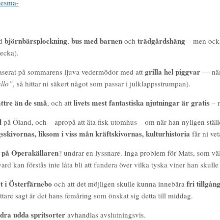
ntesma-
björnbärsplockning
bus med barnen
trädgårdshäng
ed
,
och
– men ocks
vecka).
grilla hel piggvar
baserat på sommarens ljuva vedermödor med att
— näml
llo”
, så hittar ni säkert något som passar i julklappsstrumpan).
bättre än de små
livets mest fantastiska njutningar är gratis
, och att
– 
l
på Öland, och – apropå att äta fisk utomhus – om när han nyligen ställ
ivornas, liksom i viss mån kräftskivornas, kulturhistoria
får ni vet
a på Operakällaren
? undrar en lyssnare. Inga problem för Mats, som väl
rd kan förstås inte låta bli att fundera över vilka tyska viner han sku
et i Österfärnebo
fri tillgång
och att det möjligen skulle kunna innebära
rättare sagt är det hans femåring som önskat sig detta till middag.
dra udda spritsorter
avhandlas avslutningsvis.