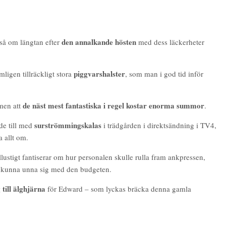
den annalkande hösten
å om längtan efter
med dess läckerheter
piggvarshalster
igen tillräckligt stora
, som man i god tid inför
de näst mest fantastiska i regel kostar enorma summor
men att
.
surströmmingskalas
de till med
i trädgården i direktsändning i TV4,
a allt om.
lustigt fantiserar om hur personalen skulle rulla fram ankpressen,
lle kunna unna sig med den budgeten.
 till älghjärna
för Edward – som lyckas bräcka denna gamla