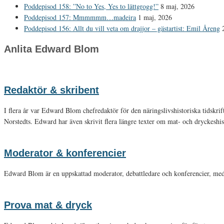
Poddepisod 158: ”No to Yes, Yes to lättgrogg!”
8 maj, 2026
Poddepisod 157: Mmmmmm…madeira
1 maj, 2026
Poddepisod 156: Allt du vill veta om drajjor – gästartist: Emil Åreng
Anlita Edward Blom
Redaktör & skribent
I flera år var Edward Blom chefredaktör för den näringslivshistoriska tidskri
Norstedts. Edward har även skrivit flera längre texter om mat- och dryckeshis
Moderator & konferencier
Edward Blom är en uppskattad moderator, debattledare och konferencier, med 
Prova mat & dryck