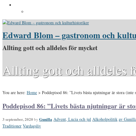
Pressinformation
Pressbilder
Edward Blom – gastronom och kultu
Allting gott och alldeles för mycket
Allting gott och alldeles 
You are here:
Home
>
Poddepisod 86: ”Livets bästa njutningar är stora (inte
Poddepisod 86: ”Livets bästa njutningar är sto
3 september, 2020
Gunilla
Advent, Lucia och jul
Alkoholpolitik
av Gunill
by
Traditioner
Vardagsliv