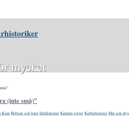
rhistoriker
för mycket
 små)”
ra (inte små)”
a Kinn
Bebisar och barn
Delikatesser
Knäppa grejer
Kulturhistoria
Mat och dry