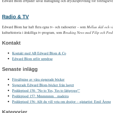
Edward Blom erbjuder såväl matlagning och dryckesprovning för företagseve
Radio & TV
Edward Blom har haft flera egna tv- och radioserier – som
Mellan skål och 
kulturhistoria i åtskilliga tv-program, som
Breaking News med Filip och Fred
Kontakt
Kontakt med AB Edward Blom & Co
Edward Blom utför uppdrag
Senaste inlägg
Försäljning av våra signerade böcker
Signerade Edward Blom-böcker från lagret
Poddepisod 158: ”No to Yes, Yes to lättgrogg!”
Poddepisod 157: Mmmmmm…madeira
Poddepisod 156: Allt du vill veta om drajjor – gästartist: Emil Åreng
Kategorier