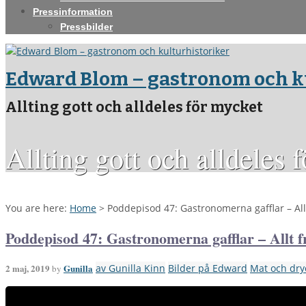
Pressinformation
Pressbilder
Edward Blom – gastronom och k
Allting gott och alldeles för mycket
Allting gott och alldeles 
You are here:
Home
>
Poddepisod 47: Gastronomerna gafflar – All
Poddepisod 47: Gastronomerna gafflar – Allt f
2 maj, 2019
Gunilla
av Gunilla Kinn
Bilder på Edward
Mat och dry
by