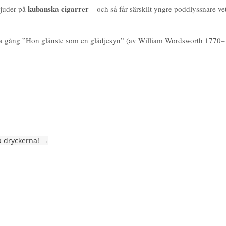
kubanska cigarrer
bjuder på
– och så får särskilt yngre poddlyssnare ve
gång ”Hon glänste som en glädjesyn” (av William Wordsworth 1770–18
la dryckerna!
→