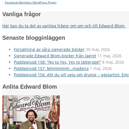
-
Facebook Members WordPress Plugin
Vanliga frågor
Här kan du ta del av vanliga frågor om om och till Edward Blom.
Senaste blogginläggen
Försäljning av våra signerade böcker
20 maj, 2026
Signerade Edward Blom-böcker från lagret
11 maj, 2026
Poddepisod 158: ”No to Yes, Yes to lättgrogg!”
8 maj, 2026
Poddepisod 157: Mmmmmm…madeira
1 maj, 2026
Poddepisod 156: Allt du vill veta om drajjor – gästartist: Em
Anlita Edward Blom