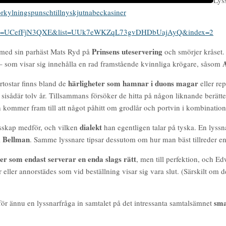
forkylningspunschtillnyskjutnabeckasiner
ch?v=UCefFjN3QXE&list=UUk7eWKZqL73gvDHDbUajAyQ&index=2
Prinsens uteservering
r med sin parhäst Mats Ryd på
och smörjer kråset.
A
– som visar sig innehålla en rad framstående kvinnliga krögare, såsom
härligheter som hamnar i duons magar
rtostar finns bland de
eller re
 sisådär tolv år. Tillsammans försöker de hitta på någon liknande berä
kommer fram till att något påhitt om grodlår och portvin i kombination
dialekt
skap medför, och vilken
han egentligen talar på tyska. En lyss
Bellman
l
. Samme lyssnare tipsar dessutom om hur man bäst tillreder en
er som endast serverar en enda slags rätt
, men till perfektion, och Ed
r eller annorstädes som vid beställning visar sig vara slut. (Särskilt om d
sma
 för ännu en lyssnarfråga in samtalet på det intressanta samtalsämnet