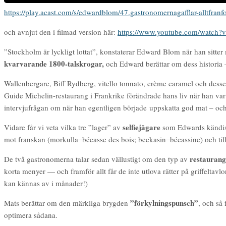
https://play.acast.com/s/edwardblom/47.gastronomernagafflar-alltfran
och avnjut den i filmad version här:
https://www.youtube.com/wat
”Stockholm är lyckligt lottat”, konstaterar Edward Blom när han sitte
kvarvarande 1800-talskrogar,
och Edward berättar om dess historia 
Wallenbergare, Biff Rydberg, vitello tonnato, crème caramel och desse
Guide Michelin-restaurang i Frankrike förändrade hans liv när han var
intervjufrågan om när han egentligen började uppskatta god mat – och 
selfiejägare
Vidare får vi veta vilka tre ”lager” av
som Edwards kändis
mot franskan (morkulla=bécasse des bois; beckasin=bécassine) och til
restaurang
De två gastronomerna talar sedan vällustigt om den typ av
korta menyer — och framför allt får de inte utlova rätter på griffeltavlo
kan kännas av i månader!)
”förkylningspunsch”
Mats berättar om den märkliga brygden
, och så
optimera sådana.