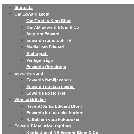
Startsida
Om Edward Blom
Om Gunilla Kinn Blom
Om AB Edward Blom & Co
Sagt om Edward
Edward i radio och TV
Medier om Edward
Bibliografi
Vanliga frågor
Edwards föreningar
Edwards värld
Edwards familjevapen
Edward i sociala medier
Edwards kostcirkel
Våra kokböcker
Recept: Anka Edward Blom
Edwards kulinariska budord
Rättelser i våra kokböcker
Edward Blom utför uppdrag
Kontakt med AB Edward Blom & Co