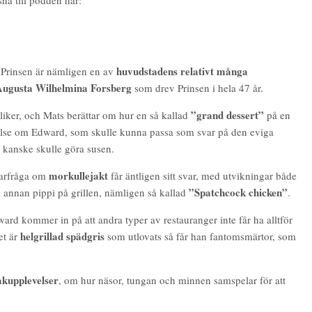
huvudstadens relativt många
 Prinsen är nämligen en av
ugusta Wilhelmina Forsberg
som drev Prinsen i hela 47 år.
”grand dessert”
pliker, och Mats berättar om hur en så kallad
på en
ttelse om Edward, som skulle kunna passa som svar på den eviga
 kanske skulle göra susen.
morkullejakt
narfråga om
får äntligen sitt svar, med utvikningar både
”Spatchcock chicken”
 annan pippi på grillen, nämligen så kallad
.
ward kommer in på att andra typer av restauranger inte får ha alltför
helgrillad spädgris
et är
som utlovats så får han fantomsmärtor, som
kupplevelser
, om hur näsor, tungan och minnen samspelar för att