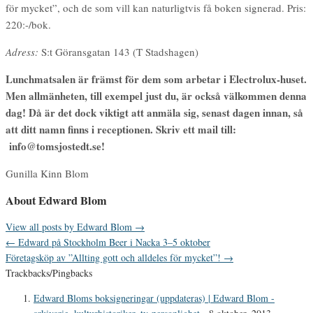
för mycket”, och de som vill kan naturligtvis få boken signerad. Pris:
220:-/bok.
Adress:
S:t Göransgatan 143 (T Stadshagen)
Lunchmatsalen är främst för dem som arbetar i Electrolux-huset.
Men allmänheten, till exempel just du, är också välkommen denna
dag! Då är det dock viktigt att anmäla sig, senast dagen innan, så
att ditt namn finns i receptionen. Skriv ett mail till:
info@tomsjostedt.se!
Gunilla Kinn Blom
About Edward Blom
View all posts by Edward Blom
→
←
Edward på Stockholm Beer i Nacka 3–5 oktober
Företagsköp av ”Allting gott och alldeles för mycket”!
→
Trackbacks/Pingbacks
Edward Bloms boksigneringar (uppdateras) | Edward Blom -