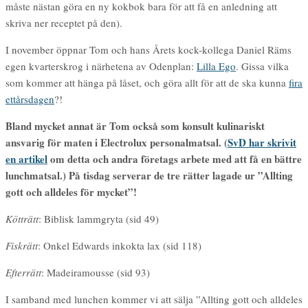
måste nästan göra en ny kokbok bara för att få en anledning att
skriva ner receptet på den).
I november öppnar Tom och hans Årets kock-kollega Daniel Räms
egen kvarterskrog i närhetena av Odenplan:
Lilla Ego
. Gissa vilka
som kommer att hänga på låset, och göra allt för att de ska kunna
fira
ettårsdagen
?!
Bland mycket annat är Tom också som konsult kulinariskt
ansvarig för maten i Electrolux personalmatsal. (
SvD har skrivit
en artikel
om detta och andra företags arbete med att få en bättre
lunchmatsal.) På tisdag serverar de tre rätter lagade ur ”Allting
gott och alldeles för mycket”!
Kötträtt
: Biblisk lammgryta (sid 49)
Fiskrätt
: Onkel Edwards inkokta lax (sid 118)
Efterrätt
: Madeiramousse (sid 93)
I samband med lunchen kommer vi att sälja ”Allting gott och alldeles