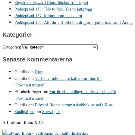
Signerade Edward Blom-böcker från lagret
Poddepisod 158: ”No to Yes, Yes to lättgrogg!”
Poddepisod 157: Mmmmmm…madeira
Poddepisod 156: Allt du vill veta om drajjor – gästartist: Emil Åreng
Kategorier
Kategorier
Senaste kommentarerna
Gunilla
om
Karp
Gunilla
om
Varför vi inte längre kallar vårt hus för
”Postmästarhuset”
Elisabeth Enger
om
Varför vi inte längre kallar vårt hus för
”Postmästarhuset”
Gunilla
om
Edward Bloms barnmatskokbok prisad i Kina
Stadhjalpen
om
Stressig dag
AB Edward Blom & Co