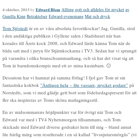
4 oktober, 2013
Edward Blom
Allting gott och alldeles för mycket
av
by
Gunilla Kinn
Betraktelser
Edward-evenemang
Mat och dryck
Tom Sjöstedt
är en av våra absoluta favoritkockar! Jag, Gunilla, stod
i den andäktiga publiken i Gyllene salen i Stadshuset när han
korades till Årets kock 2008, och Edward lärde känna Tom när de
båda satt med i juryn för Stjärnkockarna i TV3. Sedan har vi sprungit
på varandra i olika branschsammanhang, och så har det visat sig att
Tom är barndomskompis med ett av mina kusinbarn. 🙂
Dessutom har vi hamnat på samma förlag! I fjol gav Tom ut sin
fantastiska kokbok
”Äntligen helg – lite vassare, mycket godare”
på
Norstedts, som vi med glädje gett bort som födelsedagspresent för att
fler ska inspireras av Toms sköna matlagningsstil.
En av midsommarens höjdpunkter var för övrigt när Tom och
Edward var med i TV4 Nyhetsmorgon tillsammans, och Tom
skickade med Edward diverse godsaker hem till mig – bland annat
lite härlig märg som resulterade i en så kallad ”livsnjutarsmörgås” (vi