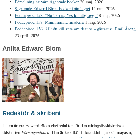
Försäljning av våra signerade böcker
20 maj, 2026
Signerade Edward Blom-böcker från lagret
11 maj, 2026
Poddepisod 158: ”No to Yes, Yes to lättgrogg!”
8 maj, 2026
Poddepisod 157: Mmmmmm…madeira
1 maj, 2026
Poddepisod 156: Allt du vill veta om drajjor – gästartist: Emil Åreng
23 april, 2026
Anlita Edward Blom
Redaktör & skribent
I flera år var Edward Blom chefredaktör för den näringslivshistoriska
tidskriften
Företagsminnen
. Han är krönikör i flera tidningar och magasin,