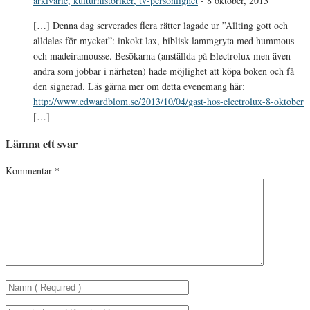
arkivarie, kulturhistoriker, tv-personlighet
-
8 oktober, 2013
[…] Denna dag serverades flera rätter lagade ur ”Allting gott och
alldeles för mycket”: inkokt lax, biblisk lammgryta med hummous
och madeiramousse. Besökarna (anställda på Electrolux men även
andra som jobbar i närheten) hade möjlighet att köpa boken och få
den signerad. Läs gärna mer om detta evenemang här:
http://www.edwardblom.se/2013/10/04/gast-hos-electrolux-8-oktober
[…]
Lämna ett svar
Kommentar
*